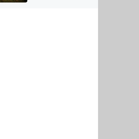
US
tornádem
RSUS
ZE A