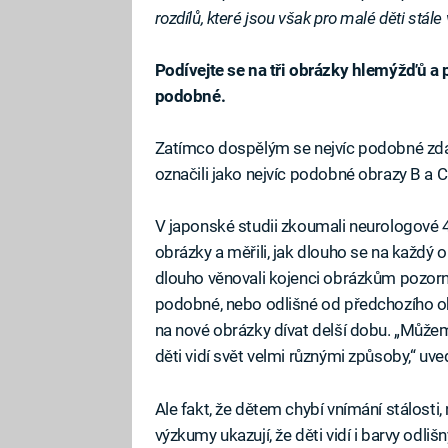
rozdílů, které jsou však pro malé děti stále
Podívejte se na tři obrázky hlemýžďů a p
podobné.
Zatímco dospělým se nejvíc podobné zdají 
označili jako nejvíc podobné obrazy B a C
V japonské studii zkoumali neurologové 42
obrázky a měřili, jak dlouho se na každý o
dlouho věnovali kojenci obrázkům pozornos
podobné, nebo odlišné od předchozího obr
na nové obrázky dívat delší dobu. „Může
děti vidí svět velmi různými způsoby,“ uv
Ale fakt, že dětem chybí vnímání stálosti,
výzkumy ukazují, že děti vidí i barvy odli