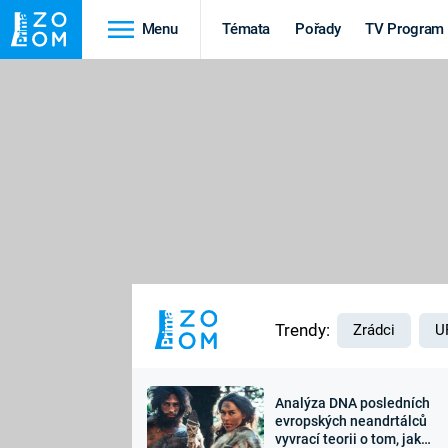
Menu
Témata
Pořady
TV Program
Cestování
Historie
HRADY A ZÁMKY
VIKINGOVÉ
HEDVÁBNÁ STEZKA
EPIDEMIE A
PANDEMIE
PŘÍRODA
STAROVĚKÝ EGYPT
Trendy:
Zrádci
U
Analýza DNA posledních
Druhá
Výročí
evropských neandrtálců
vyvrací teorii o tom, jak
světová válka