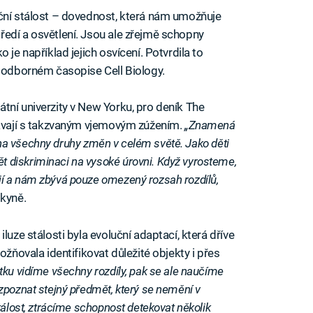
pční stálost – dovednost, která nám umožňuje
edí a osvětlení. Jsou ale zřejmě schopny
 je například jejich osvícení. Potvrdila to
v odborném časopise Cell Biology.
tní univerzity v New Yorku, pro deník The
kávají s takzvaným vjemovým zúžením.
„Znamená
ví na všechny druhy změn v celém světě. Jako děti
 diskriminaci na vysoké úrovni. Když vyrosteme,
í a nám zbývá pouze omezený rozsah rozdílů,
dkyně.
luze stálosti byla evoluční adaptací, která dříve
ožňovala identifikovat důležité objekty i přes
ku vidíme všechny rozdíly, pak se ale naučíme
zpoznat stejný předmět, který se nemění v
tálost, ztrácíme schopnost detekovat několik