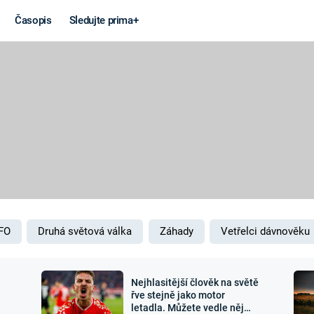
Časopis
Sledujte prima+
Věda a
Války
technika
STUDENÁ V
KORONAVIRUS
VÁLKA VE
VIETNAMU
VESMÍR
VÁLEČNÉ FI
MARS
SERIÁLY
FO
Druhá světová válka
Záhady
Vetřelci dávnověku
Nejhlasitější člověk na světě
Záhady a
Zajímav
řve stejně jako motor
letadla. Můžete vedle něj
konspirace