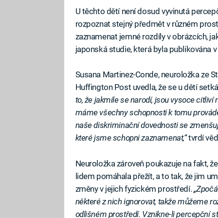
U těchto dětí není dosud vyvinutá perce
rozpoznat stejný předmět v různém prostř
zaznamenat jemné rozdíly v obrázcích, jako
japonská studie, která byla publikována 
Susana Martinez-Conde, neuroložka ze Stá
Huffington Post uvedla, že se u dětí set
to, že jakmile se narodí, jsou vysoce citli
máme všechny schopnosti k tomu provádět
naše diskriminační dovednosti se zmenšuj
které jsme schopni zaznamenat,“
tvrdí vě
Neuroložka zároveň poukazuje na fakt, že i
lidem pomáhala přežít, a to tak, že jim um
změny v jejich fyzickém prostředí.
„Zpočát
některé z nich ignorovat, takže můžeme ro
odlišném prostředí. Vznikne-li percepční s