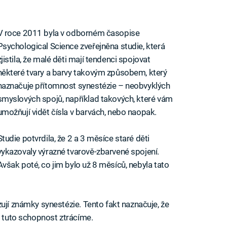
V roce 2011 byla v odborném časopise
Psychological Science zveřejněna studie, která
zjistila, že malé děti mají tendenci spojovat
některé tvary a barvy takovým způsobem, který
naznačuje přítomnost synestézie – neobvyklých
smyslových spojů, například takových, které vám
umožňují vidět čísla v barvách, nebo naopak.
Studie potvrdila, že 2 a 3 měsíce staré děti
vykazovaly výrazné tvarově-zbarvené spojení.
Avšak poté, co jim bylo už 8 měsíců, nebyla tato
ují známky synestézie. Tento fakt naznačuje, že
, tuto schopnost ztrácíme.