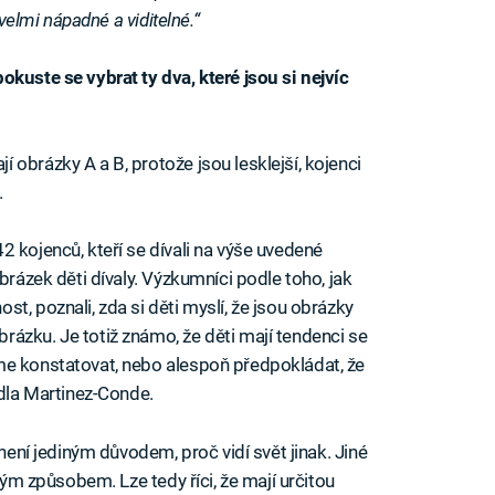
 velmi nápadné a viditelné.“
okuste se vybrat ty dva, které jsou si nejvíc
obrázky A a B, protože jsou lesklejší, kojenci
.
 kojenců, kteří se dívali na výše uvedené
brázek děti dívaly. Výzkumníci podle toho, jak
t, poznali, zda si děti myslí, že jsou obrázky
ázku. Je totiž známo, že děti mají tendenci se
me konstatovat, nebo alespoň předpokládat, že
edla Martinez-Conde.
 není jediným důvodem, proč vidí svět jinak. Jiné
šným způsobem. Lze tedy říci, že mají určitou