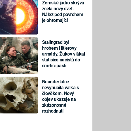
Zemské jádro skrývá
zcela nový svět.
Nález pod povrchem
je ohromující
Stalingrad byl
hrobem Hitlerovy
armády. Žukov vlákal
statisíce nacistů do
smrtící pasti
Neandertálce
nevyhubila válka s
člověkem. Nový
objev ukazuje na
zkázonosné
rozhodnutí