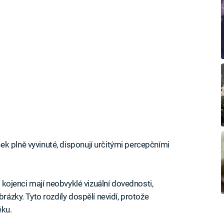
k plně vyvinuté, disponují určitými percepčními
í kojenci mají neobvyklé vizuální dovednosti,
brázky. Tyto rozdíly dospělí nevidí, protože
ěku.