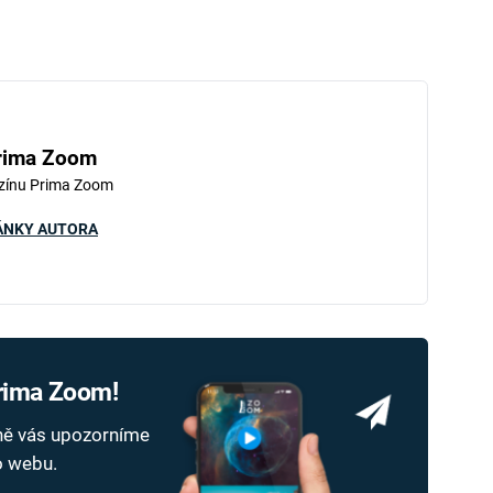
rima Zoom
zínu Prima Zoom
ÁNKY AUTORA
Prima Zoom!
dně vás upozorníme
ho webu.