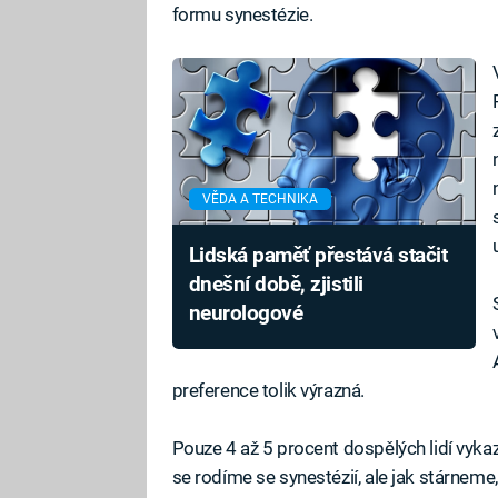
formu synestézie.
VĚDA A TECHNIKA
Lidská paměť přestává stačit
dnešní době, zjistili
neurologové
preference tolik výrazná.
Pouze 4 až 5 procent dospělých lidí vykaz
se rodíme se synestézií, ale jak stárneme