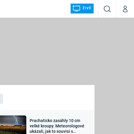
ŽIVĚ
Vyhledávání
Můj p
Prima+
ÁLKA
CNN Prima NEWS
Prima FRESH
Prima LIVING
LMY A
Prima Ženy
Prima LAJK
Prachaticko zasáhly 10 cm
osti
velké kroupy. Meteorologové
Sledujte nás
ukázali, jak to souvisí s