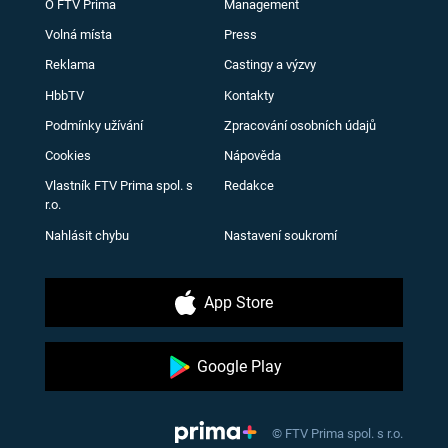
O FTV Prima
Management
Volná místa
Press
Reklama
Castingy a výzvy
HbbTV
Kontakty
Podmínky užívání
Zpracování osobních údajů
Cookies
Nápověda
Vlastník FTV Prima spol. s
Redakce
r.o.
Nahlásit chybu
Nastavení soukromí
App Store
Google Play
© FTV Prima spol. s r.o.