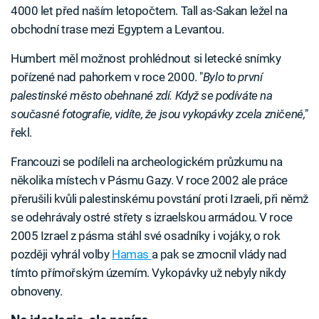
4000 let před naším letopočtem. Tall as-Sakan ležel na
obchodní trase mezi Egyptem a Levantou.
Humbert měl možnost prohlédnout si letecké snímky
pořízené nad pahorkem v roce 2000. "
Bylo to první
palestinské město obehnané zdí. Když se podíváte na
současné fotografie, vidíte, že jsou vykopávky zcela zničené,
"
řekl.
Francouzi se podíleli na archeologickém průzkumu na
několika místech v Pásmu Gazy. V roce 2002 ale práce
přerušili kvůli palestinskému povstání proti Izraeli, při němž
se odehrávaly ostré střety s izraelskou armádou. V roce
2005 Izrael z pásma stáhl své osadníky i vojáky, o rok
později vyhrál volby
Hamas
a pak se zmocnil vlády nad
tímto přímořským územím. Vykopávky už nebyly nikdy
obnoveny.