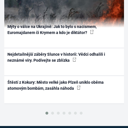
Mýty o válce na Ukrajině: Jak to bylo s nacismem,
Euromajdanem či Krymem a kdo je diktátor?
Nejdetailnější záběry Slunce v historii: Vědci odhalili i
neznámé víry. Podívejte se zblízka
Štěstí z Kokury: Město velké jako Plzeň uniklo oběma
atomovým bombám, zasáhla náhoda