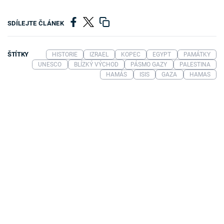
SDÍLEJTE ČLÁNEK
ŠTÍTKY
HISTORIE
IZRAEL
KOPEC
EGYPT
PAMÁTKY
UNESCO
BLÍZKÝ VÝCHOD
PÁSMO GAZY
PALESTINA
HAMÁS
ISIS
GAZA
HAMAS