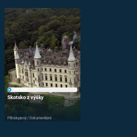
PŘEHRÁT
Skotsko z výšky
Přírodopisný / Dokumentární