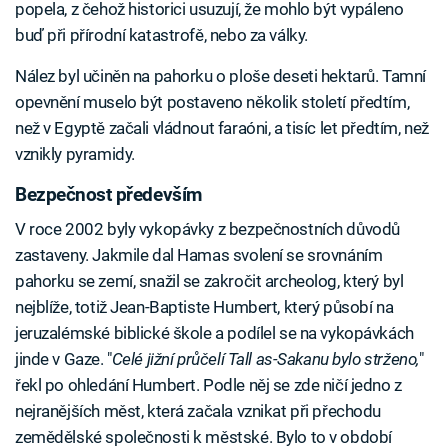
popela, z čehož historici usuzují, že mohlo být vypáleno
buď při přírodní katastrofě, nebo za války.
Nález byl učiněn na pahorku o ploše deseti hektarů. Tamní
opevnění muselo být postaveno několik století předtím,
než v Egyptě začali vládnout faraóni, a tisíc let předtím, než
vznikly pyramidy.
Bezpečnost především
V roce 2002 byly vykopávky z bezpečnostních důvodů
zastaveny. Jakmile dal Hamas svolení se srovnáním
pahorku se zemí, snažil se zakročit archeolog, který byl
nejblíže, totiž Jean-Baptiste Humbert, který působí na
jeruzalémské biblické škole a podílel se na vykopávkách
jinde v Gaze. "
Celé jižní průčelí Tall as-Sakanu bylo strženo,
"
řekl po ohledání Humbert. Podle něj se zde ničí jedno z
nejranějších měst, která začala vznikat při přechodu
zemědělské společnosti k městské. Bylo to v období