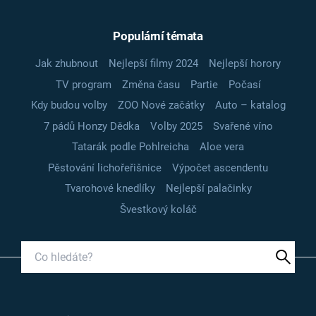
Populární témata
Jak zhubnout
Nejlepší filmy 2024
Nejlepší horory
TV program
Změna času
Partie
Počasí
Kdy budou volby
ZOO Nové začátky
Auto – katalog
7 pádů Honzy Dědka
Volby 2025
Svařené víno
Tatarák podle Pohlreicha
Aloe vera
Pěstování lichořeřišnice
Výpočet ascendentu
Tvarohové knedlíky
Nejlepší palačinky
Švestkový koláč