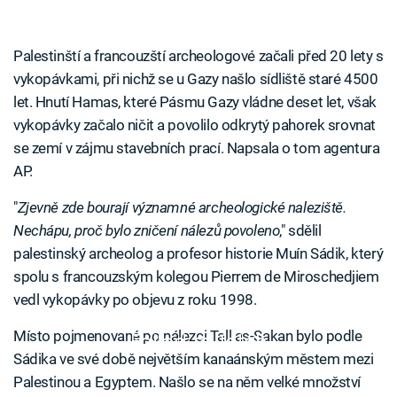
Palestinští a francouzští archeologové začali před 20 lety s
vykopávkami, při nichž se u Gazy našlo sídliště staré 4500
let. Hnutí Hamas, které Pásmu Gazy vládne deset let, však
vykopávky začalo ničit a povolilo odkrytý pahorek srovnat
se zemí v zájmu stavebních prací. Napsala o tom agentura
AP.
"
Zjevně zde bourají významné archeologické naleziště.
Nechápu, proč bylo zničení nálezů povoleno
," sdělil
palestinský archeolog a profesor historie Muín Sádik, který
spolu s francouzským kolegou Pierrem de Miroschedjiem
vedl vykopávky po objevu z roku 1998.
Místo pojmenované po nálezci Tall as-Sakan bylo podle
Failed to fetch
Sádika ve své době největším kanaánským městem mezi
Palestinou a Egyptem. Našlo se na něm velké množství