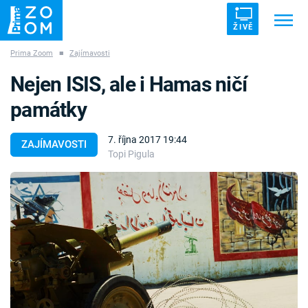
ŽIVĚ
Prima Zoom
■
Zajímavosti
Trendy:
ZRÁDCI
UFO
DRUHÁ SVĚTOVÁ VÁLKA
Nejen ISIS, ale i Hamas ničí
ZÁHADY
VETŘELCI DÁVNOVĚKU
památky
7. října 2017 19:44
ZAJÍMAVOSTI
Topi Pigula
Témata
Témata
Pořady
TV Program