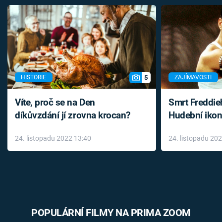
5
HISTORIE
ZAJÍMAVOSTI
Víte, proč se na Den
Smrt Freddie
díkůvzdání jí zrovna krocan?
Hudební ikon
až do konce 
24. listopadu 2022 13:40
24. listopadu 20
léky
POPULÁRNÍ FILMY NA PRIMA ZOOM