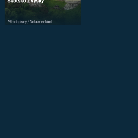
Skotsko z výšky
Přírodopisný / Dokumentární