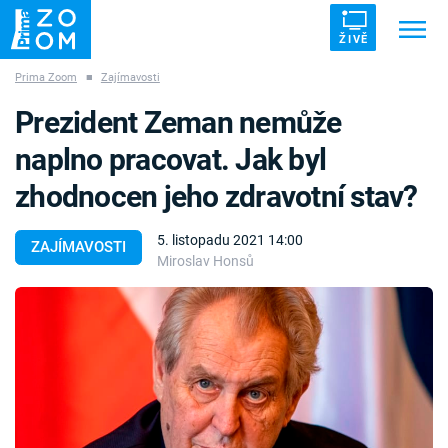
ŽIVĚ
Prima Zoom
■
Zajímavosti
Trendy:
ZRÁDCI
UFO
DRUHÁ SVĚTOVÁ VÁLKA
Prezident Zeman nemůže
ZÁHADY
VETŘELCI DÁVNOVĚKU
naplno pracovat. Jak byl
zhodnocen jeho zdravotní stav?
5. listopadu 2021 14:00
ZAJÍMAVOSTI
Miroslav Honsů
Témata
Témata
Pořady
TV Program