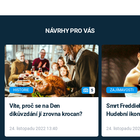
NÁVRHY PRO VÁS
5
HISTORIE
ZAJÍMAVOSTI
Víte, proč se na Den
Smrt Freddie
díkůvzdání jí zrovna krocan?
Hudební ikon
až do konce 
24. listopadu 2022 13:40
24. listopadu 20
léky