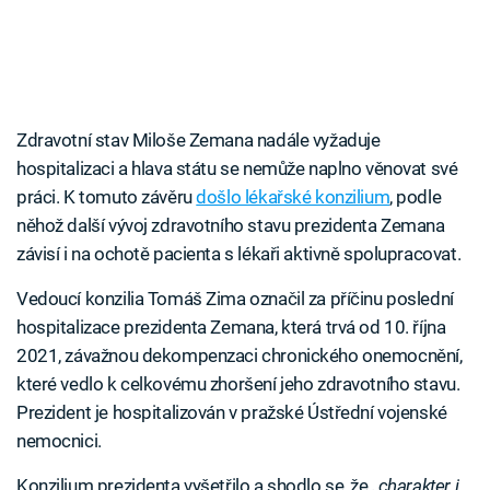
Zdravotní stav Miloše Zemana nadále vyžaduje
hospitalizaci a hlava státu se nemůže naplno věnovat své
práci. K tomuto závěru
došlo lékařské konzilium
, podle
něhož další vývoj zdravotního stavu prezidenta Zemana
závisí i na ochotě pacienta s lékaři aktivně spolupracovat.
Vedoucí konzilia Tomáš Zima označil za příčinu poslední
hospitalizace prezidenta Zemana, která trvá od 10. října
2021, závažnou dekompenzaci chronického onemocnění,
které vedlo k celkovému zhoršení jeho zdravotního stavu.
Prezident je hospitalizován v pražské Ústřední vojenské
nemocnici.
Konzilium prezidenta vyšetřilo a shodlo se, že
„charakter i