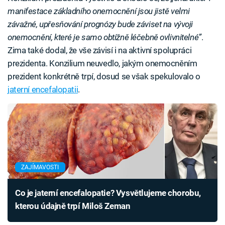
manifestace základního onemocnění jsou jistě velmi
závažné, upřesňování prognózy bude záviset na vývoji
onemocnění, které je samo obtížně léčebně ovlivnitelné”
.
Zima také dodal, že vše závisí i na aktivní spolupráci
prezidenta. Konzilium neuvedlo, jakým onemocněním
prezident konkrétně trpí, dosud se však spekulovalo o
jaterní encefalopatii
.
ZAJÍMAVOSTI
Co je jaterní encefalopatie? Vysvětlujeme chorobu,
kterou údajně trpí Miloš Zeman