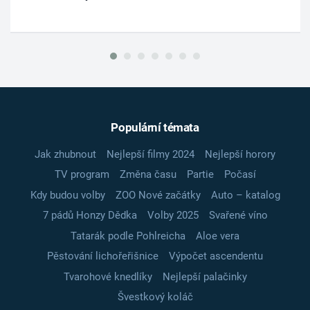
Populární témata
Jak zhubnout
Nejlepší filmy 2024
Nejlepší horory
TV program
Změna času
Partie
Počasí
Kdy budou volby
ZOO Nové začátky
Auto – katalog
7 pádů Honzy Dědka
Volby 2025
Svařené víno
Tatarák podle Pohlreicha
Aloe vera
Pěstování lichořeřišnice
Výpočet ascendentu
Tvarohové knedlíky
Nejlepší palačinky
Švestkový koláč