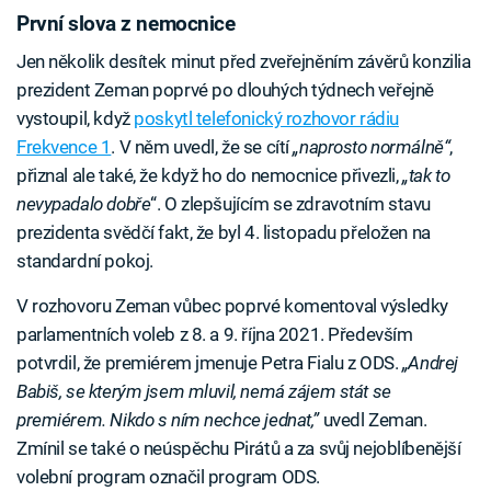
První slova z nemocnice
Jen několik desítek minut před zveřejněním závěrů konzilia
prezident Zeman poprvé po dlouhých týdnech veřejně
vystoupil, když
poskytl telefonický rozhovor rádiu
Frekvence 1
. V něm uvedl, že se cítí
„naprosto normálně“
,
přiznal ale také, že když ho do nemocnice přivezli,
„tak to
nevypadalo dobře
“. O zlepšujícím se zdravotním stavu
prezidenta svědčí fakt, že byl 4. listopadu přeložen na
standardní pokoj.
V rozhovoru Zeman vůbec poprvé komentoval výsledky
parlamentních voleb z 8. a 9. října 2021. Především
potvrdil, že premiérem jmenuje Petra Fialu z ODS.
„Andrej
Babiš, se kterým jsem mluvil, nemá zájem stát se
premiérem. Nikdo s ním nechce jednat,”
uvedl Zeman.
Zmínil se také o neúspěchu Pirátů a za svůj nejoblíbenější
volební program označil program ODS.