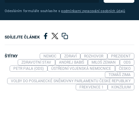
Odesláním formuláře souhlasíte s
podmínkami zpracování osobních údajů
SDÍLEJTE ČLÁNEK
ŠTÍTKY
NEMOC
ZDRAVÍ
ROZHOVOR
PREZIDENT
ZDRAVOTNÍ STAV
ANDREJ BABIŠ
MILOŠ ZEMAN
ODS
PETR FIALA (ODS)
ÚSTŘEDNÍ VOJENSKÁ NEMOCNICE
ČESKO
TOMÁŠ ZIMA
VOLBY DO POSLANECKÉ SNĚMOVNY PARLAMENTU ČESKÉ REPUBLIKY
FREKVENCE 1
KONZÍLIUM