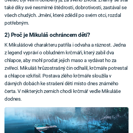
také díky své nesmírné štědrosti, dobrotivosti, zastával se
všech chudých. Jmění, které zdědil po svém otci, rozdal
potřebným.
2) Proč je Mikuláš ochráncem dětí?
K Mikulášově charakteru patřila i odvaha a ráznost. Jedna
z legend vypráví o obludném krčmáři, který zabil dva
chlapce, aby mohl prodat jejich maso a vydávat ho za
zvířecí. Mikuláš hrůzostrašný čin odhalil, krčmáře potrestal
a chlapce vzkřísil. Postava zlého krčmáře sloužila v
dávných dobách ke strašení dětí místo dnes známého
čerta. V některých zemích chodí krčmář vedle Mikuláše
dodnes.