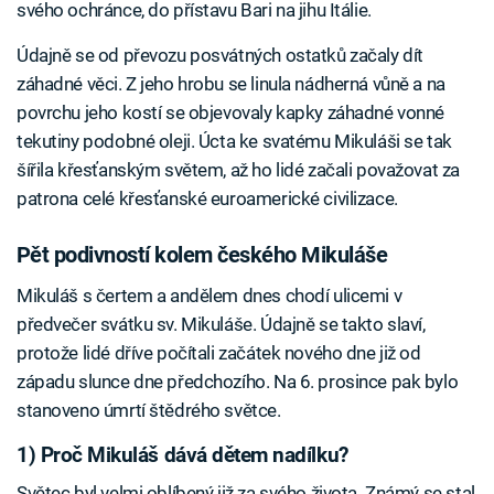
svého ochránce, do přístavu Bari na jihu Itálie.
Údajně se od převozu posvátných ostatků začaly dít
záhadné věci. Z jeho hrobu se linula nádherná vůně a na
povrchu jeho kostí se objevovaly kapky záhadné vonné
tekutiny podobné oleji. Úcta ke svatému Mikuláši se tak
šířila křesťanským světem, až ho lidé začali považovat za
patrona celé křesťanské euroamerické civilizace.
Pět podivností kolem českého Mikuláše
Mikuláš s čertem a andělem dnes chodí ulicemi v
předvečer svátku sv. Mikuláše. Údajně se takto slaví,
protože lidé dříve počítali začátek nového dne již od
západu slunce dne předchozího. Na 6. prosince pak bylo
stanoveno úmrtí štědrého světce.
1) Proč Mikuláš dává dětem nadílku?
Světec byl velmi oblíbený již za svého života. Známý se stal