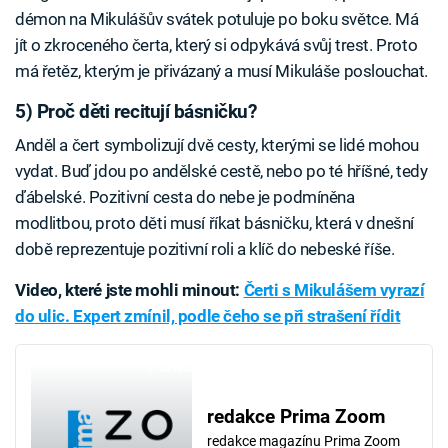
démon na Mikulášův svátek potuluje po boku světce. Má
jít o zkroceného čerta, který si odpykává svůj trest. Proto
má řetěz, kterým je přivázaný a musí Mikuláše poslouchat.
5) Proč děti recitují básničku?
Anděl a čert symbolizují dvě cesty, kterými se lidé mohou
vydat. Buď jdou po andělské cestě, nebo po té hříšné, tedy
ďábelské. Pozitivní cesta do nebe je podmíněna
modlitbou, proto děti musí říkat básničku, která v dnešní
době reprezentuje pozitivní roli a klíč do nebeské říše.
Video, které jste mohli minout:
Čerti s Mikulášem vyrazí
do ulic. Expert zmínil, podle čeho se při strašení řídit
Failed to fetch
redakce Prima Zoom
redakce magazínu Prima Zoom