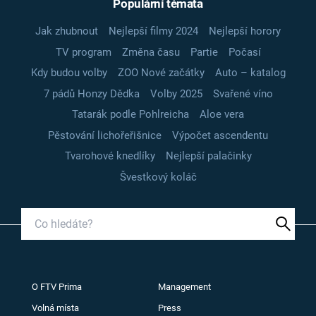
Populární témata
Jak zhubnout
Nejlepší filmy 2024
Nejlepší horory
TV program
Změna času
Partie
Počasí
Kdy budou volby
ZOO Nové začátky
Auto – katalog
7 pádů Honzy Dědka
Volby 2025
Svařené víno
Tatarák podle Pohlreicha
Aloe vera
Pěstování lichořeřišnice
Výpočet ascendentu
Tvarohové knedlíky
Nejlepší palačinky
Švestkový koláč
O FTV Prima
Management
Volná místa
Press