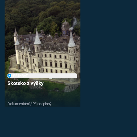
PŘEHRÁT
Skotsko z výšky
Dokumentární / Přírodopisný