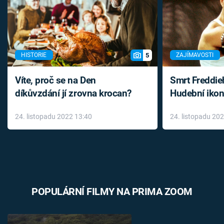
5
HISTORIE
ZAJÍMAVOSTI
Víte, proč se na Den
Smrt Freddie
díkůvzdání jí zrovna krocan?
Hudební ikon
až do konce 
24. listopadu 2022 13:40
24. listopadu 20
léky
POPULÁRNÍ FILMY NA PRIMA ZOOM