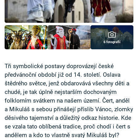
Časopis
Sledujte prima+
Přihlášení
6 fotografií
Sledujte nás
Tři symbolické postavy doprovázejí české
předvánoční období již od 14. století. Oslava
štědrého světce, jenž obdarovává všechny děti a
chudé, je tak úplně nejstarším dochovaným
folklorním svátkem na našem území. Čert, anděl
a Mikuláš s sebou přinášejí příslib Vánoc, zlomky
děsivého tajemství a důležitý odkaz historie. Kde
se vzala tato oblíbená tradice, proč chodí i čert s
andělem a kdo to vlastně svatý Mikuláš byl?