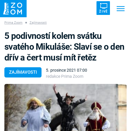
ŽIVĚ
Prima Zoom
■
Zajímavosti
Trendy:
ZRÁDCI
UFO
DRUHÁ SVĚTOVÁ VÁLKA
5 podivností kolem svátku
ZÁHADY
VETŘELCI DÁVNOVĚKU
svatého Mikuláše: Slaví se o den
dřív a čert musí mít řetěz
5. prosince 2021 07:00
ZAJÍMAVOSTI
redakce Prima Zoom
Témata
Témata
Pořady
TV Program