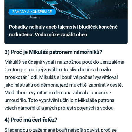
ZÁHADY A KONSPIRACE
Pohádky nelhaly aneb tajemství bludiček konečně
rozluštěno. Voda může zapálit oheň
3) Proč je Mikuláš patronem námořníků?
Mikuláš se údajně vydal i na zbožnou pouť do Jeruzaléma.
Cestou po moři jej zastihla strašlivá bouře a hrozilo
ztroskotání lodi. Mikuláš si bouřlivé počasí vysvětloval
jako nástrahu od démona, jenž mu chtěl zabránit v cestě.
Modlitbou a vymítáním démona zahnal a počasí se
umoudřilo. Toto vyprávění učinilo z Mikuláše patrona
všech námořníků a jiných profesí spojených s vodou.
4) Proč má čert řetěz?
S legendou o zažehnané bouři nejspíš souvisí, proč se