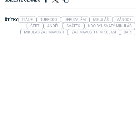
SDÍLEJTE ČLÁNEK
ŠTÍTKY
ITÁLIE
TURECKO
JERUZALÉM
MIKULÁŠ
VÁNOCE
ČERT
ANDĚL
SVÁTEK
KDO BYL SVATÝ MIKULÁŠ
MIKULÁŠ ZAJÍMAVOSTI
ZAJÍMAVOSTI O MIKULÁŠI
BARI