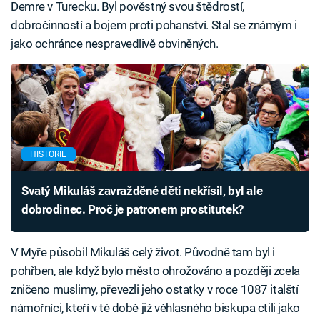
Demre v Turecku. Byl pověstný svou štědrostí,
dobročinností a bojem proti pohanství. Stal se známým i
jako ochránce nespravedlivě obviněných.
HISTORIE
Svatý Mikuláš zavražděné děti nekřísil, byl ale
dobrodinec. Proč je patronem prostitutek?
V Myře působil Mikuláš celý život. Původně tam byl i
pohřben, ale když bylo město ohrožováno a později zcela
zničeno muslimy, převezli jeho ostatky v roce 1087 italští
námořníci, kteří v té době již věhlasného biskupa ctili jako