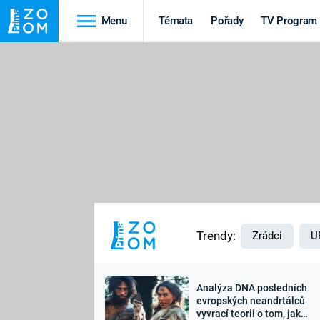
Menu
Témata
Pořady
TV Program
Cestování
Historie
HRADY A ZÁMKY
VIKINGOVÉ
HEDVÁBNÁ STEZKA
EPIDEMIE A
PANDEMIE
PŘÍRODA
STAROVĚKÝ EGYPT
Trendy:
Zrádci
U
Analýza DNA posledních
Druhá
Výročí
evropských neandrtálců
vyvrací teorii o tom, jak
světová válka