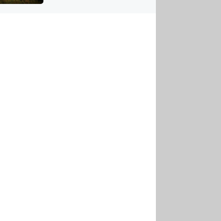
US
tornádem
RSUS
ZE A