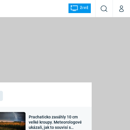
ŽIVĚ
Vyhledávání
Můj p
Prima+
ÁLKA
CNN Prima NEWS
Prima FRESH
Prima LIVING
LMY A
Prima Ženy
Prima LAJK
Prachaticko zasáhly 10 cm
osti
velké kroupy. Meteorologové
Sledujte nás
ukázali, jak to souvisí s