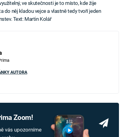
užitelný, ve skutečnosti je to místo, kde žije
 do něj kladou vejce a vlastně tedy tvoří jeden
stev. Text: Martin Kolář
a
Prima
ÁNKY AUTORA
Prima Zoom!
dně vás upozorníme