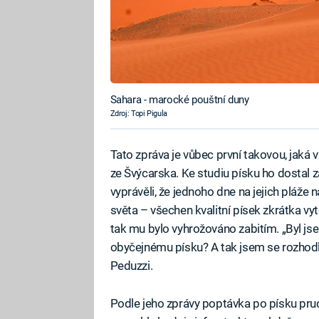
Sahara - marocké pouštní duny
Zdroj: Topi Pigula
Tato zpráva je vůbec první takovou, jaká 
ze Švýcarska. Ke studiu písku ho dostal 
vyprávěli, že jednoho dne na jejich pláže 
světa – všechen kvalitní písek zkrátka vy
tak mu bylo vyhrožováno zabitím. „Byl jse
obyčejnému písku? A tak jsem se rozhodl
Peduzzi.
Podle jeho zprávy poptávka po písku prud