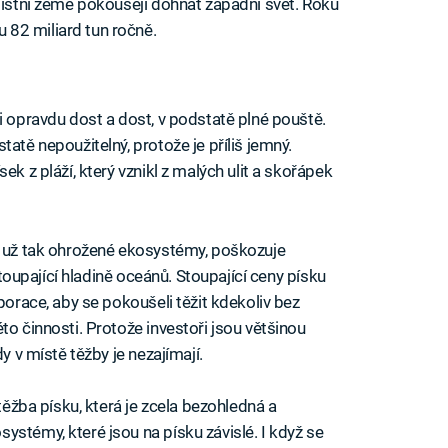
 místní země pokoušejí dohnat západní svět. Roku
82 miliard tun ročně.
i opravdu dost a dost, v podstatě plné pouště.
atě nepoužitelný, protože je příliš jemný.
ek z pláží, který vznikl z malých ulit a skořápek
í už tak ohrožené ekosystémy, poškozuje
 stoupající hladině oceánů. Stoupající ceny písku
porace, aby se pokoušeli těžit kdekoliv bez
to činnosti. Protože investoři jsou většinou
y v místě těžby je nezajímají.
 těžba písku, která je zcela bezohledná a
ystémy, které jsou na písku závislé. I když se