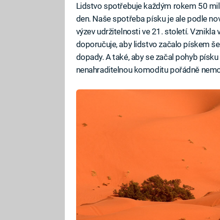
Lidstvo spotřebuje každým rokem 50 miliar
den. Naše spotřeba písku je ale podle n
výzev udržitelnosti ve 21. století. Vznikl
doporučuje, aby lidstvo začalo pískem šet
dopady. A také, aby se začal pohyb písku
nenahraditelnou komoditu pořádně nemon