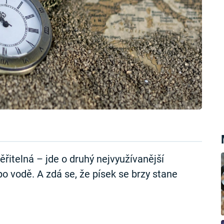
ěřitelná – jde o druhý nejvyužívanější
o vodě. A zdá se, že písek se brzy stane