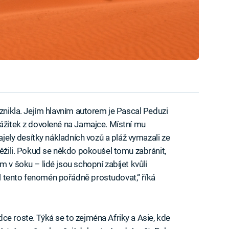
vznikla. Jejím hlavním autorem je Pascal Peduzi
zážitek z dovolené na Jamajce. Místní mu
najely desítky nákladních vozů a pláž vymazali ze
těžili. Pokud se někdo pokoušel tomu zabránit,
m v šoku – lidé jsou schopní zabíjet kvůli
 tento fenomén pořádně prostudovat,“ říká
ce roste. Týká se to zejména Afriky a Asie, kde