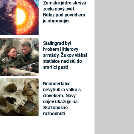
Zemské jádro skrývá
zcela nový svět.
Nález pod povrchem
je ohromující
Stalingrad byl
hrobem Hitlerovy
armády. Žukov vlákal
statisíce nacistů do
smrtící pasti
Neandertálce
nevyhubila válka s
člověkem. Nový
objev ukazuje na
zkázonosné
rozhodnutí