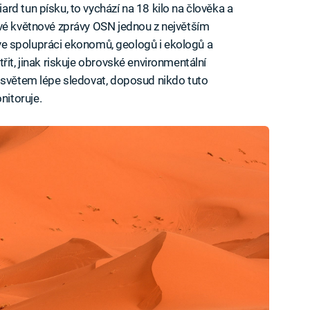
d tun písku, to vychází na 18 kilo na člověka a
ové květnové zprávy OSN jednou z největším
a ve spolupráci ekonomů, geologů i ekologů a
řit, jinak riskuje obrovské environmentální
 světem lépe sledovat, doposud nikdo tuto
itoruje.