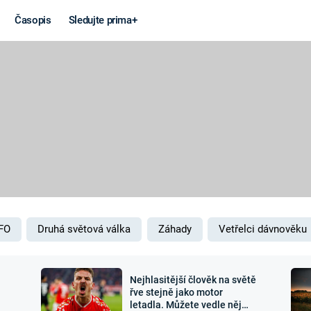
Časopis
Sledujte prima+
Věda a
Války
technika
STUDENÁ V
KORONAVIRUS
VÁLKA VE
VIETNAMU
VESMÍR
VÁLEČNÉ FI
MARS
SERIÁLY
FO
Druhá světová válka
Záhady
Vetřelci dávnověku
Nejhlasitější člověk na světě
Záhady a
Zajímav
řve stejně jako motor
letadla. Můžete vedle něj
konspirace