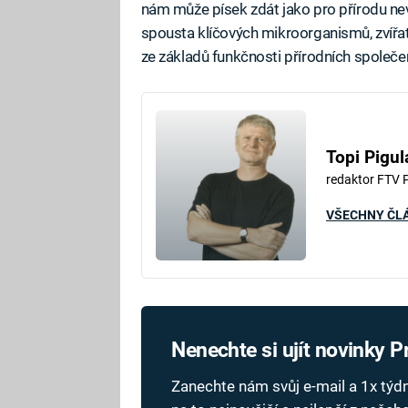
nám může písek zdát jako pro přírodu nevy
spousta klíčových mikroorganismů, zvířata
ze základů funkčnosti přírodních společen
Topi Pigul
redaktor FTV 
VŠECHNY ČL
Nenechte si ujít novinky 
Zanechte nám svůj e-mail a 1x tý