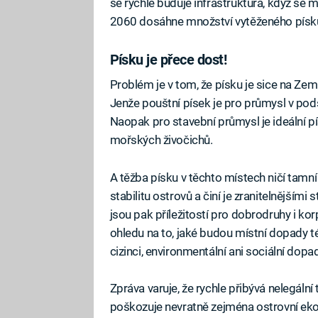
se rychle buduje infrastruktura, když se
2060 dosáhne množství vytěženého písku 
Písku je přece dost!
Problém je v tom, že písku je sice na Zem
Jenže pouštní písek je pro průmysl v podst
Naopak pro stavební průmysl je ideální pís
mořských živočichů.
A těžba písku v těchto místech ničí tamn
stabilitu ostrovů a činí je zranitelnějšími
jsou pak příležitostí pro dobrodruhy i kor
ohledu na to, jaké budou místní dopady té
cizinci, environmentální ani sociální dopad
Zpráva varuje, že rychle přibývá nelegální
poškozuje nevratně zejména ostrovní ekos