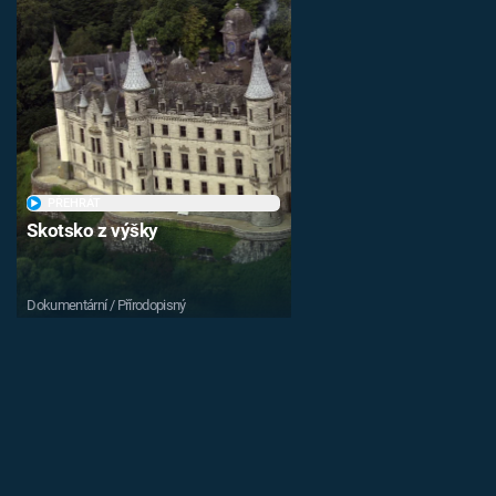
PŘEHRÁT
Skotsko z výšky
Dokumentární / Přírodopisný