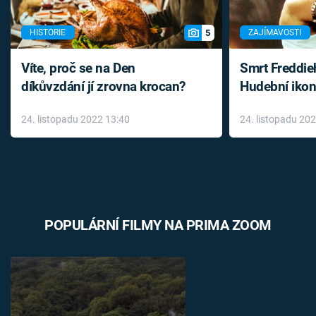
5
HISTORIE
ZAJÍMAVOSTI
Víte, proč se na Den
Smrt Freddie
díkůvzdání jí zrovna krocan?
Hudební ikon
až do konce 
24. listopadu 2022 13:40
24. listopadu 20
léky
POPULÁRNÍ FILMY NA PRIMA ZOOM