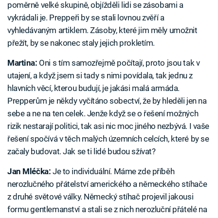
poměrně velké skupině, objížděli lidi se zásobami a
vykrádali je. Preppeři by se stali lovnou zvěří a
vyhledávaným artiklem. Zásoby, které jim měly umožnit
přežít, by se nakonec staly jejich prokletím.
Martina:
Oni s tím samozřejmě počítají, proto jsou tak v
utajení, a když jsem si tady s nimi povídala, tak jednu z
hlavních věcí, kterou budují, je jakási malá armáda.
Prepperům je někdy vyčítáno sobectví, že by hleděli jen na
sebe a ne na ten celek. Jenže když se o řešení možných
rizik nestarají politici, tak asi nic moc jiného nezbývá. I vaše
řešení spočívá v těch malých územních celcích, které by se
začaly budovat. Jak se ti lidé budou sžívat?
Jan Mléčka:
Je to individuální. Máme zde příběh
nerozlučného přátelství amerického a německého stíhače
z druhé světové války. Německý stíhač projevil jakousi
formu gentlemanství a stali se z nich nerozluční přátelé na