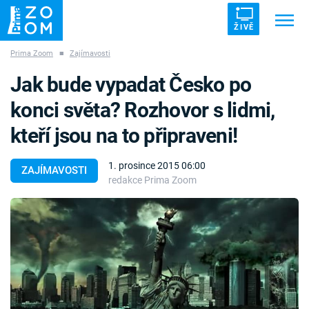
ŽIVĚ
Prima Zoom
■
Zajímavosti
Trendy:
ZRÁDCI
UFO
DRUHÁ SVĚTOVÁ VÁLKA
Jak bude vypadat Česko po
ZÁHADY
VETŘELCI DÁVNOVĚKU
konci světa? Rozhovor s lidmi,
kteří jsou na to připraveni!
1. prosince 2015 06:00
ZAJÍMAVOSTI
redakce Prima Zoom
Témata
Témata
Pořady
TV Program