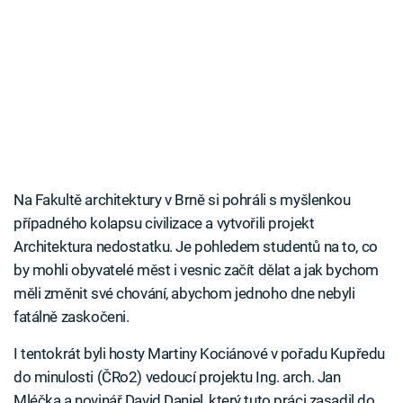
Na Fakultě architektury v Brně si pohráli s myšlenkou
případného kolapsu civilizace a vytvořili projekt
Architektura nedostatku. Je pohledem studentů na to, co
by mohli obyvatelé měst i vesnic začít dělat a jak bychom
měli změnit své chování, abychom jednoho dne nebyli
fatálně zaskočeni.
I tentokrát byli hosty Martiny Kociánové v pořadu Kupředu
do minulosti (ČRo2) vedoucí projektu Ing. arch. Jan
Mléčka a novinář David Daniel, který tuto práci zasadil do