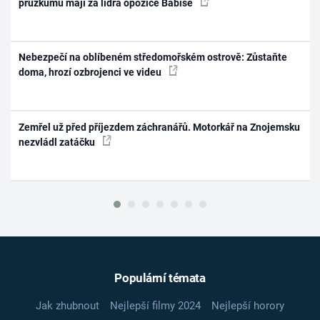
průzkumu mají za lídra opozice Babiše
Nebezpečí na oblíbeném středomořském ostrově: Zůstaňte
doma, hrozí ozbrojenci ve videu
Zemřel už před příjezdem záchranářů. Motorkář na Znojemsku
nezvládl zatáčku
Populární témata
Jak zhubnout
Nejlepší filmy 2024
Nejlepší horory