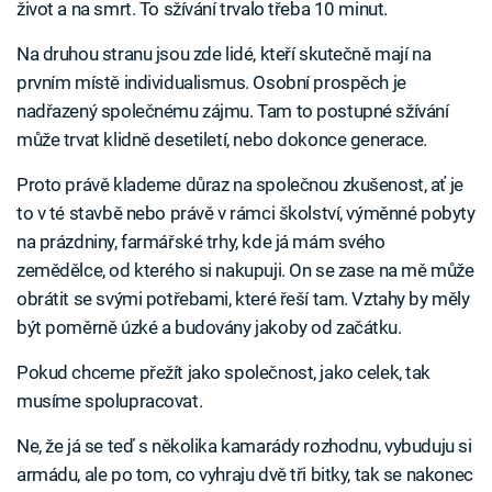
život a na smrt. To sžívání trvalo třeba 10 minut.
Na druhou stranu jsou zde lidé, kteří skutečně mají na
prvním místě individualismus. Osobní prospěch je
nadřazený společnému zájmu. Tam to postupné sžívání
může trvat klidně desetiletí, nebo dokonce generace.
Proto právě klademe důraz na společnou zkušenost, ať je
to v té stavbě nebo právě v rámci školství, výměnné pobyty
na prázdniny, farmářské trhy, kde já mám svého
zemědělce, od kterého si nakupuji. On se zase na mě může
obrátit se svými potřebami, které řeší tam. Vztahy by měly
být poměrně úzké a budovány jakoby od začátku.
Pokud chceme přežít jako společnost, jako celek, tak
musíme spolupracovat.
Ne, že já se teď s několika kamarády rozhodnu, vybuduju si
armádu, ale po tom, co vyhraju dvě tři bitky, tak se nakonec