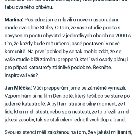
fabulovaného příběhu.
Martina:
Posledně jsme mluvili o novém uspořádání
modelové obce Střílky. O tom, že vaše studie počítá s
navýšením počtu obyvatel v jednotlivých obcích na 2000 s
tím, že každý bude mít určeno jasné postavení v nové
komunitě. Na první pohled by se tak mohlo zdát, že se
vaše studie blíží záměru prepperů, kteří své osady plánují
pro případ katastrofy zdánlivě podobně. Řekněte,
inspirovali vás?
Jan Mléčka:
Vůči prepperům jsme se záměrně vymezili.
Vzpomínám si na film Den poté, který řešil, co se stane po
jaderné katastrofě. A byl tam strašně silný moment, že ti
lidé, kteří měli štěstí, nebo spíš neštěstí, že to přežili a měli
jakési zásoby, tak se stali cílem jednotlivých tlup a band.
Svou existenci měli založenou na tom, že v jakési militantní,