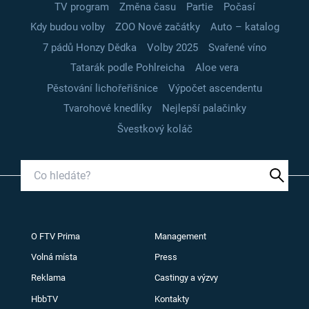
TV program
Změna času
Partie
Počasí
Kdy budou volby
ZOO Nové začátky
Auto – katalog
7 pádů Honzy Dědka
Volby 2025
Svařené víno
Tatarák podle Pohlreicha
Aloe vera
Pěstování lichořeřišnice
Výpočet ascendentu
Tvarohové knedlíky
Nejlepší palačinky
Švestkový koláč
O FTV Prima
Management
Volná místa
Press
Reklama
Castingy a výzvy
HbbTV
Kontakty