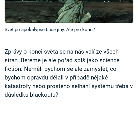
Časopis
Sledujte prima+
Svět po apokalypse bude jiný. Ale pro koho?
Přihlášení
Zprávy o konci světa se na nás valí ze všech
stran. Bereme je ale pořád spíš jako science
Sledujte nás
fiction. Neměli bychom se ale zamyslet, co
bychom opravdu dělali v případě nějaké
katastrofy nebo prostého selhání systému třeba v
důsledku blackoutu?