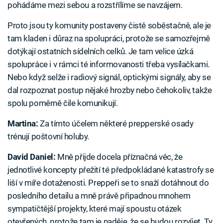
pohádáme mezi sebou a rozstřílíme se navzájem.
Proto jsou ty komunity postaveny čistě soběstačně, ale je
tam kladen i důraz na spolupráci, protože se samozřejmě
dotýkají ostatních sídelních celků. Je tam velice úzká
spolupráce i v rámci té informovanosti třeba vysílačkami.
Nebo když selže i radiový signál, optickými signály, aby se
dal rozpoznat postup nějaké hrozby nebo čehokoliv, takže
spolu poměrně čile komunikují.
Martina:
Za tímto účelem některé prepperské osady
trénují poštovní holuby.
David Daniel:
Mně přijde docela příznačná věc, že
jednotlivé koncepty přežití té předpokládané katastrofy se
liší v míře dotaženosti. Preppeři se to snaží dotáhnout do
posledního detailu a mně právě připadnou mnohem
sympatičtější projekty, které mají spoustu otázek
otevřených, protože tam je naděje, že se budou rozvíjet. Ty