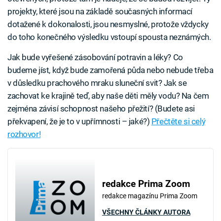
projekty, které jsou na základě současných informací
dotažené k dokonalosti, jsou nesmyslné, protože vždycky
do toho konečného výsledku vstoupí spousta neznámých.
Jak bude vyřešené zásobování potravin a léky? Co
budeme jíst, když bude zamořená půda nebo nebude třeba
v důsledku prachového mraku sluneční svit? Jak se
zachovat ke krajině teď, aby naše děti měly vodu? Na čem
zejména závisí schopnost našeho přežití? (Budete asi
překvapení, že je to v upřímnosti – jaké?)
Přečtěte si celý
rozhovor!
redakce Prima Zoom
redakce magazínu Prima Zoom
VŠECHNY ČLÁNKY AUTORA