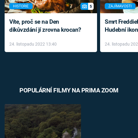
5
HISTORIE
ZAJÍMAVOSTI
Víte, proč se na Den
Smrt Freddie
díkůvzdání jí zrovna krocan?
Hudební ikon
až do konce 
24. listopadu 2022 13:40
24. listopadu 20
léky
POPULÁRNÍ FILMY NA PRIMA ZOOM