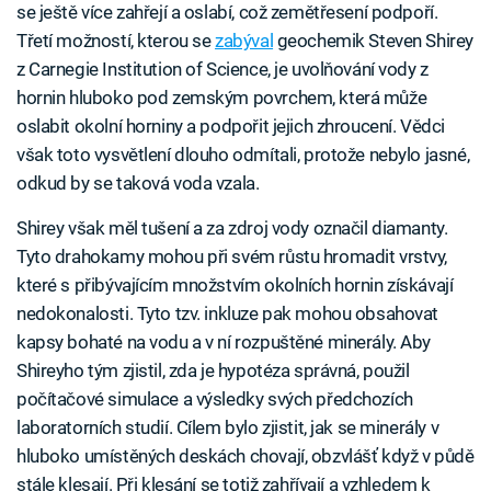
se ještě více zahřejí a oslabí, což zemětřesení podpoří.
Třetí možností, kterou se
zabýval
geochemik Steven Shirey
z Carnegie Institution of Science, je uvolňování vody z
hornin hluboko pod zemským povrchem, která může
oslabit okolní horniny a podpořit jejich zhroucení. Vědci
však toto vysvětlení dlouho odmítali, protože nebylo jasné,
odkud by se taková voda vzala.
Shirey však měl tušení a za zdroj vody označil diamanty.
Tyto drahokamy mohou při svém růstu hromadit vrstvy,
které s přibývajícím množstvím okolních hornin získávají
nedokonalosti. Tyto tzv. inkluze pak mohou obsahovat
kapsy bohaté na vodu a v ní rozpuštěné minerály. Aby
Shireyho tým zjistil, zda je hypotéza správná, použil
počítačové simulace a výsledky svých předchozích
laboratorních studií. Cílem bylo zjistit, jak se minerály v
hluboko umístěných deskách chovají, obzvlášť když v půdě
stále klesají. Při klesání se totiž zahřívají a vzhledem k