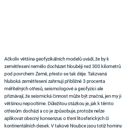
Ačkoliv většina geofyzikálních modelů uvádí, že by k
zemětřesení nemělo docházet hlouběji než 300 kilometrů
pod povrchem Země, přesto se tak děje. Takzvaná
hluboká zemětřesení zahrnují přibližně 3 procenta
měřitelných otřesů, seismologové a geofyzici ale
přiznávají, že seismická činnost může být značná, jen my ji
většinou nepocítíme. Důležitou otázkou je, jak k těmto
otřesům dochází a co je způsobuje, protože nelze
aplikovat obecný konsenzus o tření litosferických či
kontinentálních desek. V takové hloubce jsou totiž horniny