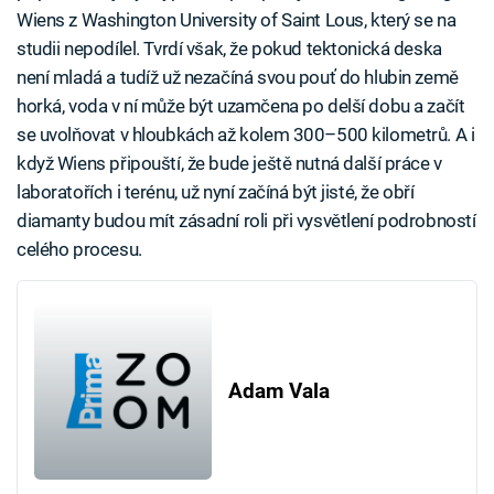
Wiens z Washington University of Saint Lous, který se na
studii nepodílel. Tvrdí však, že pokud tektonická deska
není mladá a tudíž už nezačíná svou pouť do hlubin země
horká, voda v ní může být uzamčena po delší dobu a začít
se uvolňovat v hloubkách až kolem 300–500 kilometrů. A i
když Wiens připouští, že bude ještě nutná další práce v
laboratořích i terénu, už nyní začíná být jisté, že obří
diamanty budou mít zásadní roli při vysvětlení podrobností
celého procesu.
Adam Vala