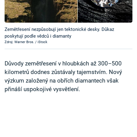
Časopis
Sledujte prima+
Zemětřesení nezpůsobují jen tektonické desky. Důkaz
poskytují podle vědců i diamanty
Přihlášení
Zdroj: Warner Bros. / iStock
Sledujte nás
Důvody zemětřesení v hloubkách až 300–500
kilometrů dodnes zůstávaly tajemstvím. Nový
výzkum založený na obřích diamantech však
přináší uspokojivé vysvětlení.