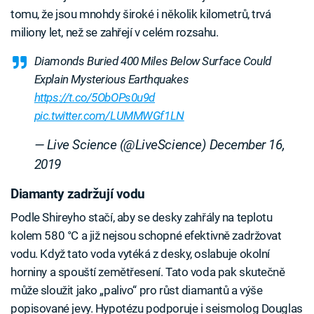
tomu, že jsou mnohdy široké i několik kilometrů, trvá
miliony let, než se zahřejí v celém rozsahu.
Diamonds Buried 400 Miles Below Surface Could
Explain Mysterious Earthquakes
https://t.co/5ObOPs0u9d
pic.twitter.com/LUMMWGf1LN
— Live Science (@LiveScience)
December 16,
2019
Diamanty zadržují vodu
Podle Shireyho stačí, aby se desky zahřály na teplotu
kolem 580 °C a již nejsou schopné efektivně zadržovat
vodu. Když tato voda vytéká z desky, oslabuje okolní
horniny a spouští zemětřesení. Tato voda pak skutečně
může sloužit jako „palivo“ pro růst diamantů a výše
popisované jevy. Hypotézu podporuje i seismolog Douglas