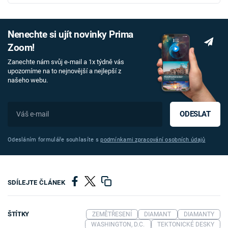
Nenechte si ujít novinky Prima
Zoom!
Zanechte nám svůj e-mail a 1x týdně vás
upozorníme na to nejnovější a nejlepší z
našeho webu.
ODESLAT
Odesláním formuláře souhlasíte s
podmínkami zpracování osobních údajů
SDÍLEJTE ČLÁNEK
ŠTÍTKY
ZEMĚTŘESENÍ
DIAMANT
DIAMANTY
WASHINGTON, D.C.
TEKTONICKÉ DESKY