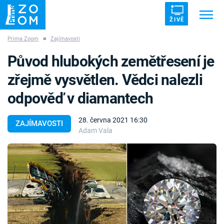
ŽIVĚ
Prima Zoom
■
Zajímavosti
Trendy:
ZRÁDCI
UFO
DRUHÁ SVĚTOVÁ VÁLKA
Původ hlubokých zemětřesení je
ZÁHADY
VETŘELCI DÁVNOVĚKU
zřejmě vysvětlen. Vědci nalezli
odpověď v diamantech
28. června 2021 16:30
ZAJÍMAVOSTI
Adam Vala
Témata
Témata
Pořady
TV Program