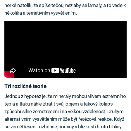
horké natolik, že spíše tečou, než aby se lámaly, a to vede k
několika alternativním vysvětlením.
Tři rozličné teorie
Jednou z hypotéz je, že minerály mohou vlivem extrémního
tepla a tlaku náhle ztratit svůj objem a takový kolaps
způsobí silné zemětřesení i na velkou vzdálenost. Druhým
alternativním vysvětlením může být řetězová reakce. Když
se zemětřesení rozběhne, horniny v blízkosti hrotu trhliny