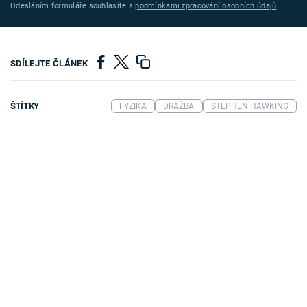
Odesláním formuláře souhlasíte s
podmínkami zpracování osobních údajů
SDÍLEJTE ČLÁNEK
ŠTÍTKY
FYZIKA
DRAŽBA
STEPHEN HAWKING