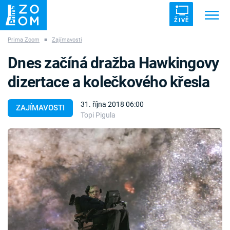
ŽIVĚ
Prima Zoom
■
Zajímavosti
Trendy:
ZRÁDCI
UFO
DRUHÁ SVĚTOVÁ VÁLKA
Dnes začíná dražba Hawkingovy
ZÁHADY
VETŘELCI DÁVNOVĚKU
dizertace a kolečkového křesla
31. října 2018 06:00
ZAJÍMAVOSTI
Topi Pigula
Témata
Témata
Pořady
TV Program