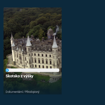
PŘEHRÁT
Skotsko z výšky
Dokumentární / Přírodopisný