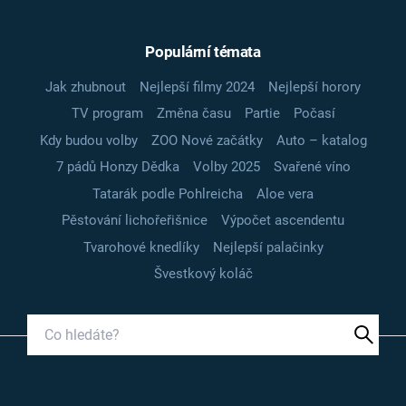
Populární témata
Jak zhubnout
Nejlepší filmy 2024
Nejlepší horory
TV program
Změna času
Partie
Počasí
Kdy budou volby
ZOO Nové začátky
Auto – katalog
7 pádů Honzy Dědka
Volby 2025
Svařené víno
Tatarák podle Pohlreicha
Aloe vera
Pěstování lichořeřišnice
Výpočet ascendentu
Tvarohové knedlíky
Nejlepší palačinky
Švestkový koláč