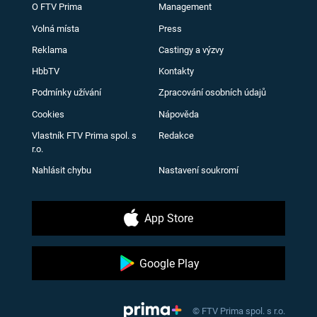
O FTV Prima
Management
Volná místa
Press
Reklama
Castingy a výzvy
HbbTV
Kontakty
Podmínky užívání
Zpracování osobních údajů
Cookies
Nápověda
Vlastník FTV Prima spol. s
Redakce
r.o.
Nahlásit chybu
Nastavení soukromí
App Store
Google Play
© FTV Prima spol. s r.o.