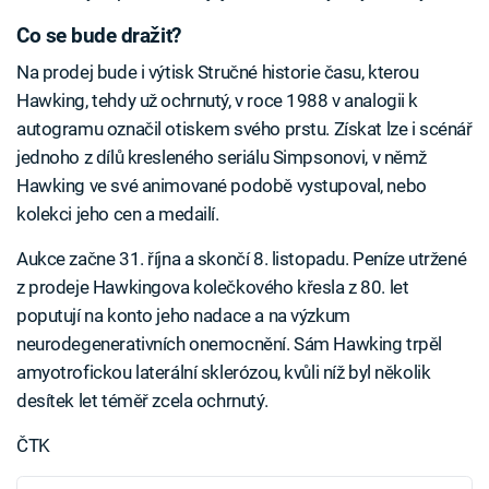
Co se bude dražit?
Na prodej bude i výtisk Stručné historie času, kterou
Hawking, tehdy už ochrnutý, v roce 1988 v analogii k
autogramu označil otiskem svého prstu. Získat lze i scénář
jednoho z dílů kresleného seriálu Simpsonovi, v němž
Hawking ve své animované podobě vystupoval, nebo
kolekci jeho cen a medailí.
Aukce začne 31. října a skončí 8. listopadu. Peníze utržené
z prodeje Hawkingova kolečkového křesla z 80. let
poputují na konto jeho nadace a na výzkum
neurodegenerativních onemocnění. Sám Hawking trpěl
amyotrofickou laterální sklerózou, kvůli níž byl několik
desítek let téměř zcela ochrnutý.
ČTK