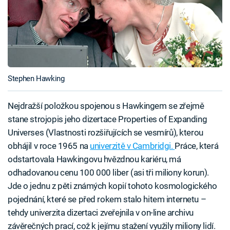
Stephen Hawking
Nejdražší položkou spojenou s Hawkingem se zřejmě
stane strojopis jeho dizertace Properties of Expanding
Universes (Vlastnosti rozšiřujících se vesmírů), kterou
obhájil v roce 1965 na
univerzitě v Cambridgi.
Práce, která
odstartovala Hawkingovu hvězdnou kariéru, má
odhadovanou cenu 100 000 liber (asi tři miliony korun).
Jde o jednu z pěti známých kopií tohoto kosmologického
pojednání, které se před rokem stalo hitem internetu –
tehdy univerzita dizertaci zveřejnila v on-line archivu
závěrečných prací, což k jejímu stažení využily miliony lidí.