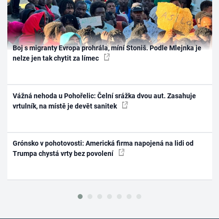
Boj s migranty Evropa prohrála, míní Stoniš. Podle Mlejnka je
nelze jen tak chytit za límec
Vážná nehoda u Pohořelic: Čelní srážka dvou aut. Zasahuje
vrtulník, na místě je devět sanitek
Grónsko v pohotovosti: Americká firma napojená na lidi od
Trumpa chystá vrty bez povolení