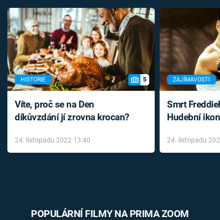
5
HISTORIE
ZAJÍMAVOSTI
Víte, proč se na Den
Smrt Freddie
díkůvzdání jí zrovna krocan?
Hudební ikon
až do konce 
24. listopadu 2022 13:40
24. listopadu 20
léky
POPULÁRNÍ FILMY NA PRIMA ZOOM