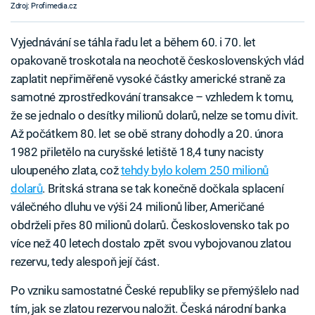
Zdroj: Profimedia.cz
Vyjednávání se táhla řadu let a během 60. i 70. let
opakovaně troskotala na neochotě československých vlád
zaplatit nepřiměřeně vysoké částky americké straně za
samotné zprostředkování transakce – vzhledem k tomu,
že se jednalo o desítky milionů dolarů, nelze se tomu divit.
Až počátkem 80. let se obě strany dohodly a 20. února
1982 přiletělo na curyšské letiště 18,4 tuny nacisty
uloupeného zlata, což
tehdy bylo kolem 250 milionů
dolarů
. Britská strana se tak konečně dočkala splacení
válečného dluhu ve výši 24 milionů liber, Američané
obdrželi přes 80 milionů dolarů. Československo tak po
více než 40 letech dostalo zpět svou vybojovanou zlatou
rezervu, tedy alespoň její část.
Po vzniku samostatné České republiky se přemýšlelo nad
tím, jak se zlatou rezervou naložit. Česká národní banka