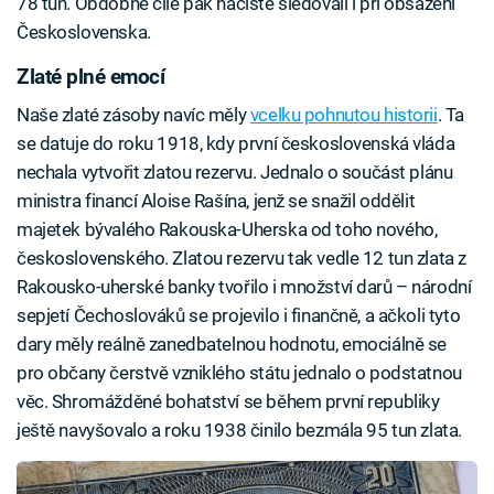
78 tun. Obdobné cíle pak nacisté sledovali i při obsazení
Československa.
Zlaté plné emocí
Naše zlaté zásoby navíc měly
vcelku pohnutou historii
. Ta
se datuje do roku 1918, kdy první československá vláda
nechala vytvořit zlatou rezervu. Jednalo o součást plánu
ministra financí Aloise Rašína, jenž se snažil oddělit
majetek bývalého Rakouska-Uherska od toho nového,
československého. Zlatou rezervu tak vedle 12 tun zlata z
Rakousko-uherské banky tvořilo i množství darů – národní
sepjetí Čechoslováků se projevilo i finančně, a ačkoli tyto
dary měly reálně zanedbatelnou hodnotu, emociálně se
pro občany čerstvě vzniklého státu jednalo o podstatnou
věc. Shromážděné bohatství se během první republiky
ještě navyšovalo a roku 1938 činilo bezmála 95 tun zlata.