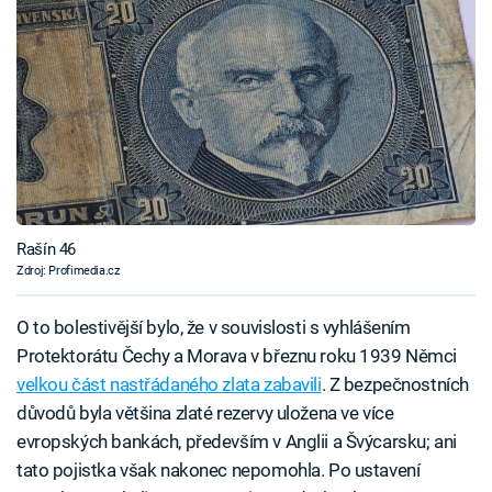
Rašín 46
Zdroj: Profimedia.cz
O to bolestivější bylo, že v souvislosti s vyhlášením
Protektorátu Čechy a Morava v březnu roku 1939 Němci
velkou část nastřádaného zlata zabavili
. Z bezpečnostních
důvodů byla většina zlaté rezervy uložena ve více
evropských bankách, především v Anglii a Švýcarsku; ani
tato pojistka však nakonec nepomohla. Po ustavení