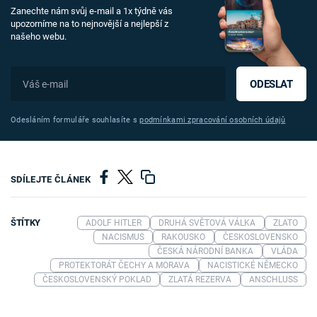
Zanechte nám svůj e-mail a 1x týdně vás
upozorníme na to nejnovější a nejlepší z
našeho webu.
ODESLAT
Odesláním formuláře souhlasíte s
podmínkami zpracování osobních údajů
SDÍLEJTE ČLÁNEK
ŠTÍTKY
ADOLF HITLER
DRUHÁ SVĚTOVÁ VÁLKA
ZLATO
NACISMUS
RAKOUSKO
ČESKOSLOVENSKO
ČESKÁ NÁRODNÍ BANKA
VLÁDA
PROTEKTORÁT ČECHY A MORAVA
NACISTICKÉ NĚMECKO
ČESKOSLOVENSKÝ POKLAD
ZLATÁ REZERVA
ANSCHLUSS