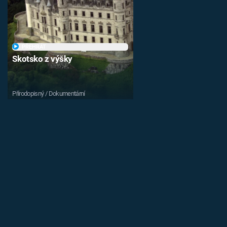
PŘEHRÁT
Skotsko z výšky
Přírodopisný / Dokumentární