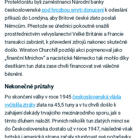
Protektorátu byli zaměstnanci Národní banky
československé
pod hrozbou smrti donuceni
k odeslání
příkazů do Londýna, aby Britové české zlato poslali
Němcům. Přestože se úředníci pokoutně snažili
prostřednictvím velvyslanectví Velké Británie a Francie
transakci zabránit, k převedení zdrojů nakonec skutečně
došlo. Winston Churchill později akci pojmenoval jako
„finanční Mnichov“ a nacistické Německo tak mohlo díky
desítkám tun zlata zase chvíli financovat své válečné
běsnění.
Nekonečné průtahy
Po skončení války v roce 1945
československá vláda
vyčíslila ztráty
zlata na 45,5 tuny a v tu chvíli došlo k
zahájení dekády trvajícího mezinárodního sporu, jak s
tímto dluhem naložit. Prvních několik tun zlatých mincí se
do Československa dostalo už v roce 1947, následně však
britská i americká strana začaly stupňovat své požadavky.