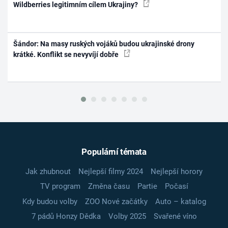
Wildberries legitimním cílem Ukrajiny?
Šándor: Na masy ruských vojáků budou ukrajinské drony
krátké. Konflikt se nevyvíjí dobře
Populární témata
Jak zhubnout
Nejlepší filmy 2024
Nejlepší horory
TV program
Změna času
Partie
Počasí
Kdy budou volby
ZOO Nové začátky
Auto – katalog
7 pádů Honzy Dědka
Volby 2025
Svařené víno