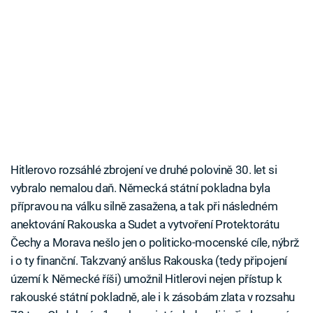
Hitlerovo rozsáhlé zbrojení ve druhé polovině 30. let si
vybralo nemalou daň. Německá státní pokladna byla
přípravou na válku silně zasažena, a tak při následném
anektování Rakouska a Sudet a vytvoření Protektorátu
Čechy a Morava nešlo jen o politicko-mocenské cíle, nýbrž
i o ty finanční. Takzvaný anšlus Rakouska (tedy připojení
území k Německé říši) umožnil Hitlerovi nejen přístup k
rakouské státní pokladně, ale i k zásobám zlata v rozsahu