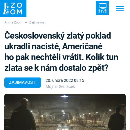
ŽIVĚ
Prima Zoom
■
Zajímavosti
Trendy:
ZRÁDCI
UFO
DRUHÁ SVĚTOVÁ VÁLKA
Československý zlatý poklad
ZÁHADY
VETŘELCI DÁVNOVĚKU
ukradli nacisté, Američané
ho pak nechtěli vrátit. Kolik tun
zlata se k nám dostalo zpět?
Témata
20. února 2022 08:15
ZAJÍMAVOSTI
Mojmír Sedláček
Témata
Pořady
TV Program