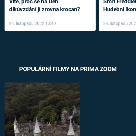
Víte, proč se na Den
Smrt Freddie
díkůvzdání jí zrovna krocan?
Hudební ikon
až do konce 
24. listopadu 2022 13:40
24. listopadu 20
léky
POPULÁRNÍ FILMY NA PRIMA ZOOM