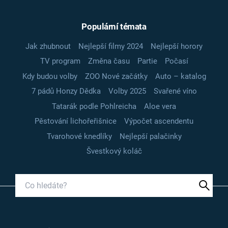
Populární témata
Jak zhubnout
Nejlepší filmy 2024
Nejlepší horory
TV program
Změna času
Partie
Počasí
Kdy budou volby
ZOO Nové začátky
Auto – katalog
7 pádů Honzy Dědka
Volby 2025
Svařené víno
Tatarák podle Pohlreicha
Aloe vera
Pěstování lichořeřišnice
Výpočet ascendentu
Tvarohové knedlíky
Nejlepší palačinky
Švestkový koláč