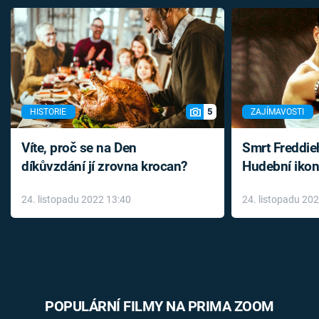
5
HISTORIE
ZAJÍMAVOSTI
Víte, proč se na Den
Smrt Freddie
díkůvzdání jí zrovna krocan?
Hudební ikon
až do konce 
24. listopadu 2022 13:40
24. listopadu 20
léky
POPULÁRNÍ FILMY NA PRIMA ZOOM