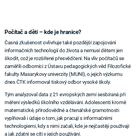
Počítač a děti – kde je hranice?
Časná zkušenost ovlivňuje také pozdější zapojování
informačních technologií do života a nemusí dětem jen
škodit, což je rozšířené přesvědčení. Na vliv počítačů se
zaměřili odborníci z Ústavu pedagogických věd Filozofické
fakulty Masarykovy univerzity (MUNI), o jejich výzkumu
dnes ČTK informoval tiskový odbor vysoké školy.
Tým analyzoval data z 21 evropských zemí sesbíraná při
měření výsledků školního vzdělávání. Adolescenti kromě
matematické, přírodovědné a čtenářské gramotnosti
vyplňovali i údaje o tom, jak pracují s informačními
technologiemi, kdy s nimi začali, kde je nejčastěji používají
a jak zdatní se cítí v jejich používání.