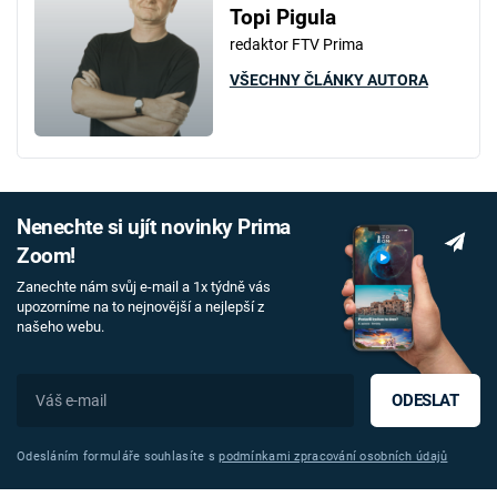
Topi Pigula
redaktor FTV Prima
VŠECHNY ČLÁNKY AUTORA
Nenechte si ujít novinky Prima
Zoom!
Zanechte nám svůj e-mail a 1x týdně vás
upozorníme na to nejnovější a nejlepší z
našeho webu.
ODESLAT
Odesláním formuláře souhlasíte s
podmínkami zpracování osobních údajů