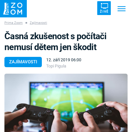
ŽIVĚ
Prima Zoom
■
Zajímavosti
Trendy:
ZRÁDCI
UFO
DRUHÁ SVĚTOVÁ VÁLKA
Časná zkušenost s počítači
ZÁHADY
VETŘELCI DÁVNOVĚKU
nemusí dětem jen škodit
12. září 2019 06:00
ZAJÍMAVOSTI
Topi Pigula
Témata
Témata
Pořady
TV Program