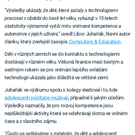
"
Výsledky ukázaly, že děti, které začaly s technologiemi
pracovat v období do šesti let věku, vykazují v 15 letech
statisticky významně vyšší míru vnímané kompetence a
autonomie v jejich užívání,
" uvedl Libor Juhaňák, hlavní autor
článku, který zveřejnil časopis
Computers & Education
.
Děti v různých zemích se do kontaktu s technologiemi
dostávají v různém věku. Věková hranice mezi šestým a
sedmým rokem se pro vnímání lepšího ovládání
technologií ukázala jako důležitá ve většině zemí.
Juhaňák ve výzkumu spolu s kolegy sledoval i to, kde
adolescenti počítače využívají
, případně k jakým účelům.
Výsledky naznačily, že pro rozvoj kompetence jsou
nejdůležitější aktivity, které se odehrávají doma ve volném
čase a z vlastního zájmu.
"
Často se setkáváme s míněním, že děti a adolescenti