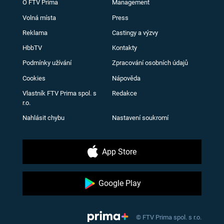
O FTV Prima
Management
Volná místa
Press
Reklama
Castingy a výzvy
HbbTV
Kontakty
Podmínky užívání
Zpracování osobních údajů
Cookies
Nápověda
Vlastník FTV Prima spol. s
Redakce
r.o.
Nahlásit chybu
Nastavení soukromí
App Store
Google Play
© FTV Prima spol. s r.o.