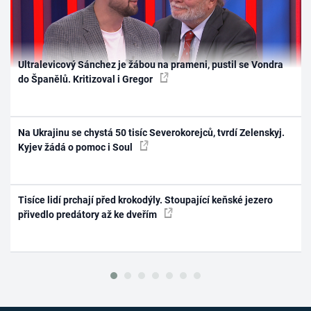
Ultralevicový Sánchez je žábou na prameni, pustil se Vondra
do Španělů. Kritizoval i Gregor
Na Ukrajinu se chystá 50 tisíc Severokorejců, tvrdí Zelenskyj.
Kyjev žádá o pomoc i Soul
Tisíce lidí prchají před krokodýly. Stoupající keňské jezero
přivedlo predátory až ke dveřím