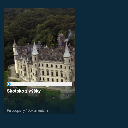
PŘEHRÁT
Skotsko z výšky
Přírodopisný / Dokumentární