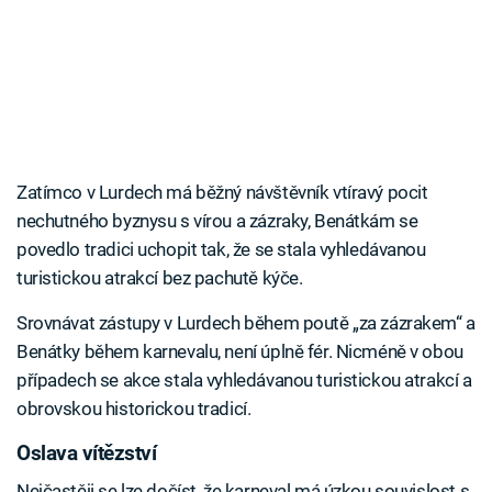
Zatímco v Lurdech má běžný návštěvník vtíravý pocit
nechutného byznysu s vírou a zázraky, Benátkám se
povedlo tradici uchopit tak, že se stala vyhledávanou
turistickou atrakcí bez pachutě kýče.
Srovnávat zástupy v Lurdech během poutě „za zázrakem“ a
Benátky během karnevalu, není úplně fér. Nicméně v obou
případech se akce stala vyhledávanou turistickou atrakcí a
obrovskou historickou tradicí.
Oslava vítězství
Nejčastěji se lze dočíst, že karneval má úzkou souvislost s