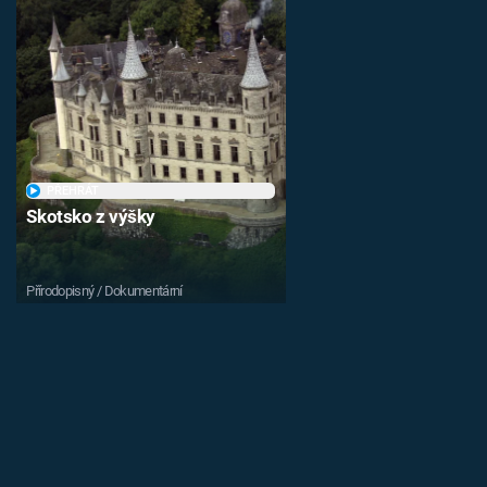
PŘEHRÁT
Skotsko z výšky
Přírodopisný / Dokumentární