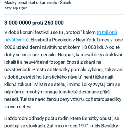
Masky benátského karnevalu - Šašek
Zdroj: Topi Pigula
3 000 0000 proti 260 000
V době konání festivalu se tu „protočí“ kolem
tří milionů
návštěvníků
. Elisabetta Povoledo v New York Times v roce
2006 udává denní návštěvnost kolem 18 000 lidí. A od té
doby se číslo nezmenšilo. Naopak, karneval díky atraktivní
lokalitě a neuvěřitelné fotogeničnosti získává na
návštěvnosti. Přesto se Benátky pomalu vylidňují, takže ani
v době „největšího turistického návalu“ není těžké najít
klidná zákoutí. Místní se stěhují mimo i díky zvyšujícím se
nájmům a mnohým image turistické destinace příliš
nesedí. Turisté navíc ženou ceny vzhůru, což starousedlíky
zrovna netěší.
Každoroční odhady počtu rodin, které Benátky opustí, se
počítají ve stovkách. Zatímco v roce 1971 měly Benátky