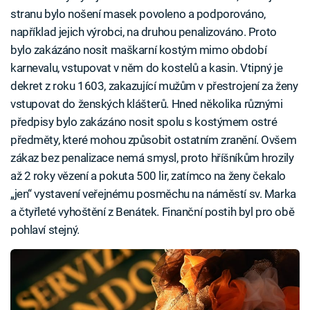
stranu bylo nošení masek povoleno a podporováno,
například jejich výrobci, na druhou penalizováno. Proto
bylo zakázáno nosit maškarní kostým mimo období
karnevalu, vstupovat v něm do kostelů a kasin. Vtipný je
dekret z roku 1603, zakazující mužům v přestrojení za ženy
vstupovat do ženských klášterů. Hned několika různými
předpisy bylo zakázáno nosit spolu s kostýmem ostré
předměty, které mohou způsobit ostatním zranění. Ovšem
zákaz bez penalizace nemá smysl, proto hříšníkům hrozily
až 2 roky vězení a pokuta 500 lir, zatímco na ženy čekalo
„jen“ vystavení veřejnému posměchu na náměstí sv. Marka
a čtyřleté vyhoštění z Benátek. Finanční postih byl pro obě
pohlaví stejný.