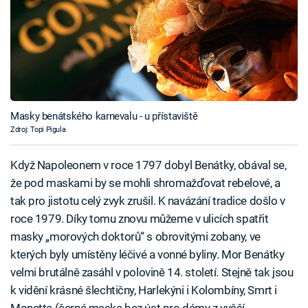
Masky benátského karnevalu - u přístaviště
Zdroj: Topi Pigula
Když Napoleonem v roce 1797 dobyl Benátky, obával se,
že pod maskami by se mohli shromažďovat rebelové, a
tak pro jistotu celý zvyk zrušil. K navázání tradice došlo v
roce 1979. Díky tomu znovu můžeme v ulicích spatřit
masky „morových doktorů“ s obrovitými zobany, ve
kterých byly umístěny léčivé a vonné byliny. Mor Benátky
velmi brutálně zasáhl v polovině 14. století. Stejně tak jsou
k vidění krásné šlechtičny, Harlekýni i Kolombíny, Smrt i
Monetta (černá maska bez úst pro dámy z vyšší