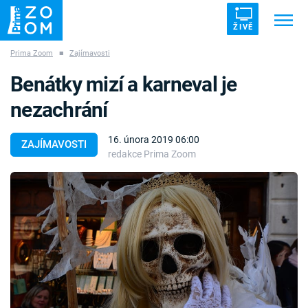
ŽIVĚ
Prima Zoom
■
Zajímavosti
Trendy:
ZRÁDCI
UFO
DRUHÁ SVĚTOVÁ VÁLKA
Benátky mizí a karneval je
ZÁHADY
VETŘELCI DÁVNOVĚKU
nezachrání
16. února 2019 06:00
ZAJÍMAVOSTI
redakce Prima Zoom
Témata
Témata
Pořady
TV Program