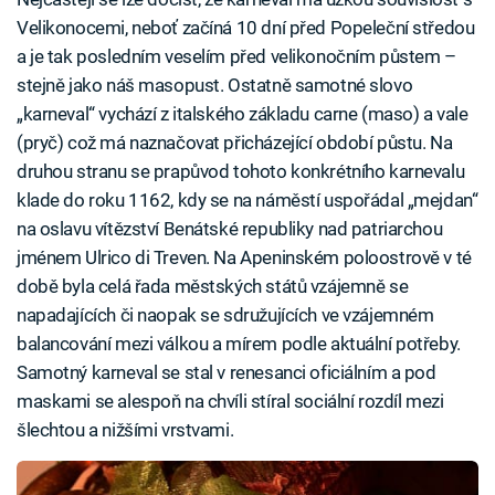
Velikonocemi, neboť začíná 10 dní před Popeleční středou
a je tak posledním veselím před velikonočním půstem –
stejně jako náš masopust. Ostatně samotné slovo
„karneval“ vychází z italského základu carne (maso) a vale
(pryč) což má naznačovat přicházející období půstu. Na
druhou stranu se prapůvod tohoto konkrétního karnevalu
klade do roku 1162, kdy se na náměstí uspořádal „mejdan“
na oslavu vítězství Benátské republiky nad patriarchou
jménem Ulrico di Treven. Na Apeninském poloostrově v té
době byla celá řada městských států vzájemně se
napadajících či naopak se sdružujících ve vzájemném
balancování mezi válkou a mírem podle aktuální potřeby.
Samotný karneval se stal v renesanci oficiálním a pod
maskami se alespoň na chvíli stíral sociální rozdíl mezi
šlechtou a nižšími vrstvami.