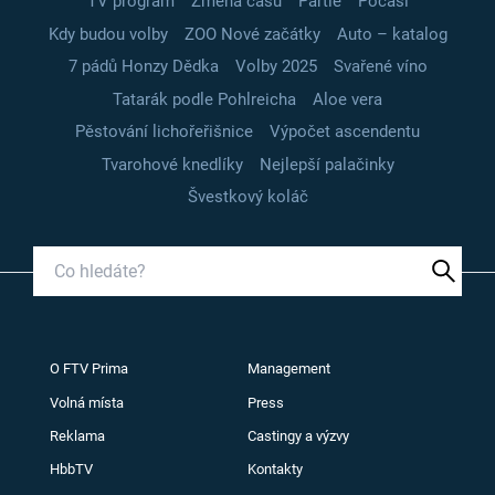
TV program
Změna času
Partie
Počasí
Kdy budou volby
ZOO Nové začátky
Auto – katalog
7 pádů Honzy Dědka
Volby 2025
Svařené víno
Tatarák podle Pohlreicha
Aloe vera
Pěstování lichořeřišnice
Výpočet ascendentu
Tvarohové knedlíky
Nejlepší palačinky
Švestkový koláč
O FTV Prima
Management
Volná místa
Press
Reklama
Castingy a výzvy
HbbTV
Kontakty