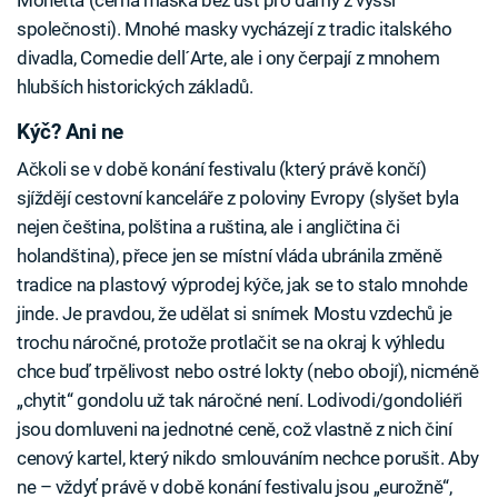
společnosti). Mnohé masky vycházejí z tradic italského
divadla, Comedie dell´Arte, ale i ony čerpají z mnohem
hlubších historických základů.
Kýč? Ani ne
Ačkoli se v době konání festivalu (který právě končí)
sjíždějí cestovní kanceláře z poloviny Evropy (slyšet byla
nejen čeština, polština a ruština, ale i angličtina či
holandština), přece jen se místní vláda ubránila změně
tradice na plastový výprodej kýče, jak se to stalo mnohde
jinde. Je pravdou, že udělat si snímek Mostu vzdechů je
trochu náročné, protože protlačit se na okraj k výhledu
chce buď trpělivost nebo ostré lokty (nebo obojí), nicméně
„chytit“ gondolu už tak náročné není. Lodivodi/gondoliéři
jsou domluveni na jednotné ceně, což vlastně z nich činí
cenový kartel, který nikdo smlouváním nechce porušit. Aby
ne – vždyť právě v době konání festivalu jsou „eurožně“,