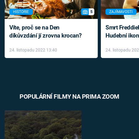
5
HISTORIE
ZAJÍMAVOSTI
Víte, proč se na Den
Smrt Freddie
díkůvzdání jí zrovna krocan?
Hudební ikon
až do konce 
24. listopadu 2022 13:40
24. listopadu 20
léky
POPULÁRNÍ FILMY NA PRIMA ZOOM