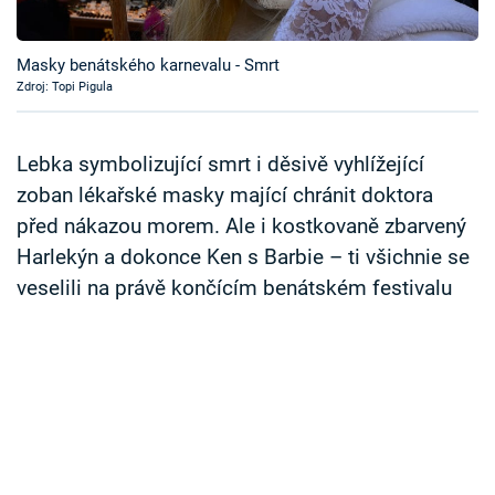
Časopis
Masky benátského karnevalu - Smrt
Sledujte prima+
Zdroj: Topi Pigula
Přihlášení
Lebka symbolizující smrt i děsivě vyhlížející
zoban lékařské masky mající chránit doktora
před nákazou morem. Ale i kostkovaně zbarvený
Sledujte nás
Harlekýn a dokonce Ken s Barbie – ti všichnie se
veselili na právě končícím benátském festivalu