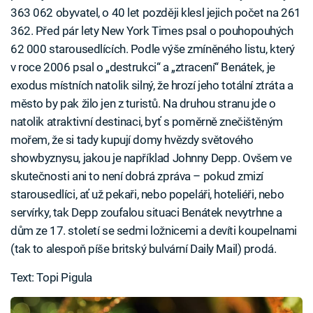
363 062 obyvatel, o 40 let později klesl jejich počet na 261
362. Před pár lety New York Times psal o pouhopouhých
62 000 starousedlících. Podle výše zmíněného listu, který
v roce 2006 psal o „destrukci“ a „ztracení“ Benátek, je
exodus místních natolik silný, že hrozí jeho totální ztráta a
město by pak žilo jen z turistů. Na druhou stranu jde o
natolik atraktivní destinaci, byť s poměrně znečištěným
mořem, že si tady kupují domy hvězdy světového
showbyznysu, jakou je například Johnny Depp. Ovšem ve
skutečnosti ani to není dobrá zpráva – pokud zmizí
starousedlíci, ať už pekaři, nebo popeláři, hoteliéři, nebo
servírky, tak Depp zoufalou situaci Benátek nevytrhne a
dům ze 17. století se sedmi ložnicemi a devíti koupelnami
(tak to alespoň píše britský bulvární Daily Mail) prodá.
Text: Topi Pigula