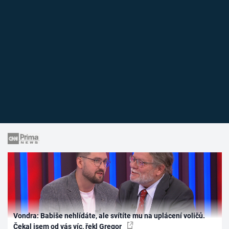
Vondra: Babiše nehlídáte, ale svítíte mu na uplácení voličů.
Čekal jsem od vás víc, řekl Gregor