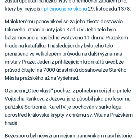
zůstal upoután na lůžko. Navíc onemocněl zápalem plic,
který byl nejspíš i
příčinou jeho skonu
29. listopadu 1378.
Málokterému panovníkovi se za jeho života dostávalo
takového uznání a úcty jako Karlu IV. Jeho tělo bylo
balzamováno a následně vystaveno 11 dní na Pražském
hradě na katafalku. I následující dny bylo jeho tělo
přenášeno ve velkolepém průvodu na další významná
místa v Praze. Jeden z přihlížejících kronikářů uvedl, že
průvod čítající na 7000 účastníků dosahoval ze Starého
Města pražského až na Vyšehrad.
Označení „Otec vlasti“ pochází z pohřební řeči jeho přítele
Vojtěcha Raňkova z Ježova, jenž působil jako profesor na
pařížské Sorbonně. Karel IV. je pochován v sarkofágu
uprostřed královské krypty v chrámu sv. Víta na Pražském
hradě.
Bezesporu byl nejvýznamnějším panovníkem naší historie