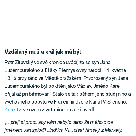
Vzdělaný muž a král jak má být
Petr Žitavský ve své kronice uvádí, že se syn Jana
Lucemburského a Elišky Přemyslovny narodil 14. května
1316 brzy ráno ve Městě pražském. Prvorozený syn Jana
Lucemburského byl pokřtěn jako Václav. Jméno Karel
přijal až při biřmování. Stalo se tak během jeho studijního a
výchovného pobytu ve Francii na dvoře Karla IV. Sličného.
Karel IV.
ve svém životopise později uvedl:
„
… přeji si proto, aby vám nebylo tajno, že mého otce
jménem Jan zplodil Jindřich VII., císař římský, z Markéty,