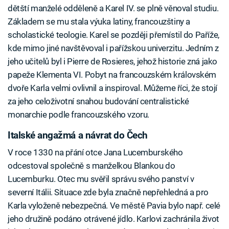
dětští manželé odděleně a Karel IV. se plně věnoval studiu.
Základem se mu stala výuka latiny, francouzštiny a
scholastické teologie. Karel se později přemístil do Paříže,
kde mimo jiné navštěvoval i pařížskou univerzitu. Jedním z
jeho učitelů byl i Pierre de Rosieres, jehož historie zná jako
papeže Klementa VI. Pobyt na francouzském královském
dvoře Karla velmi ovlivnil a inspiroval. Můžeme říci, že stojí
za jeho celoživotní snahou budování centralistické
monarchie podle francouzského vzoru.
Italské angažmá a návrat do Čech
V roce 1330 na přání otce Jana Lucemburského
odcestoval společně s manželkou Blankou do
Lucemburku. Otec mu svěřil správu svého panství v
severní Itálii. Situace zde byla značně nepřehledná a pro
Karla vyloženě nebezpečná. Ve městě Pavia bylo např. celé
jeho družině podáno otrávené jídlo. Karlovi zachránila život