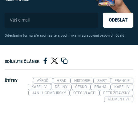
ODESLAT
Odesláním formuláře souhlasíte s
podmínkami zpracování osobních údajů
SDÍLEJTE ČLÁNEK
ŠTÍTKY
VÝROČÍ
HRAD
HISTORIE
SMRT
FRANCIE
KAREL IV.
DĚJINY
ČESKO
PRAHA
KAREL IV
JAN LUCEMBURSKÝ
OTEC VLASTI
PETR ŽITAVSKÝ
KLEMENT VI.