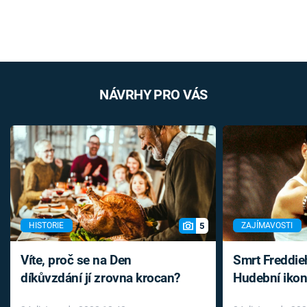
NÁVRHY PRO VÁS
5
HISTORIE
ZAJÍMAVOSTI
Víte, proč se na Den
Smrt Freddie
díkůvzdání jí zrovna krocan?
Hudební ikon
až do konce 