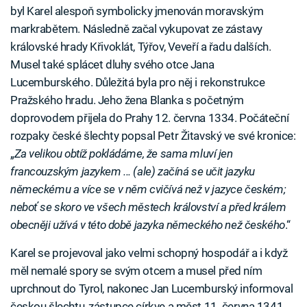
byl Karel alespoň symbolicky jmenován moravským
markrabětem. Následně začal vykupovat ze zástavy
královské hrady Křivoklát, Týřov, Veveří a řadu dalších.
Musel také splácet dluhy svého otce Jana
Lucemburského. Důležitá byla pro něj i rekonstrukce
Pražského hradu. Jeho žena Blanka s početným
doprovodem přijela do Prahy 12. června 1334. Počáteční
rozpaky české šlechty popsal Petr Žitavský ve své kronice:
„
Za velikou obtíž pokládáme, že sama mluví jen
francouzským jazykem ... (ale) začíná se učit jazyku
německému a více se v něm cvičívá než v jazyce českém;
neboť se skoro ve všech městech království a před králem
obecněji užívá v této době jazyka německého než českého
.“
Karel se projevoval jako velmi schopný hospodář a i když
měl nemalé spory se svým otcem a musel před ním
uprchnout do Tyrol, nakonec Jan Lucemburský informoval
českou šlechtu, zástupce církve a měst 11. června 1341