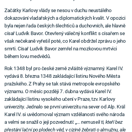
Začátky Karlovy vlády se nesou v duchu neustálého
dokazování vladařských a diplomatických kvalit. V opozici
byla nejen řada českých šlechticů a duchovních, ale hlavně
císař Ludvík Bavor. Otevřený válečný konflikt s císařem se
však nečekaně vyřešil poté, co Karel obdržel zprávu o jeho
smrti. Císař Ludvík Bavor zemřel na mozkovou mrtvici
během lovu medvědů.
Rok 1348 byl pro české země zvláště významný. Karel IV.
vydává 8. března 1348 zakládající listinu Nového Města
pražského. Z Prahy se tak stává metropole evropského
významu. O měsíc později 7. dubna vydává Karel IV.
zakládající listinu vysokého učení v Praze, tzv. Karlovy
univerzity. Jednalo se první univerzitu na sever od Alp. Král
Karel IV. si uvědomoval význam vzdělanosti svého národa
a velmi se snažil o její pozvednutí: „
… nemuseli ti, kteří bez
přestání lační po plodech věd, v cizině žebrati o almužnu, ale