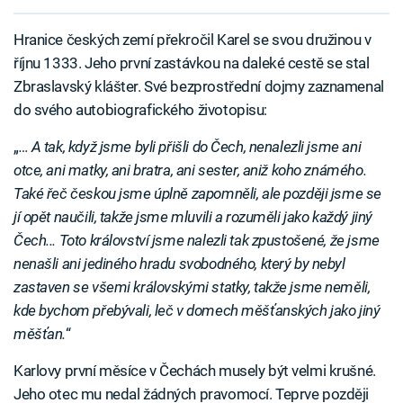
Hranice českých zemí překročil Karel se svou družinou v
říjnu 1333. Jeho první zastávkou na daleké cestě se stal
Zbraslavský klášter. Své bezprostřední dojmy zaznamenal
do svého autobiografického životopisu:
„
… A tak, když jsme byli přišli do Čech, nenalezli jsme ani
otce, ani matky, ani bratra, ani sester, aniž koho známého.
Také řeč českou jsme úplně zapomněli, ale později jsme se
jí opět naučili, takže jsme mluvili a rozuměli jako každý jiný
Čech... Toto království jsme nalezli tak zpustošené, že jsme
nenašli ani jediného hradu svobodného, který by nebyl
zastaven se všemi královskými statky, takže jsme neměli,
kde bychom přebývali, leč v domech měšťanských jako jiný
měšťan.
“
Karlovy první měsíce v Čechách musely být velmi krušné.
Jeho otec mu nedal žádných pravomocí. Teprve později