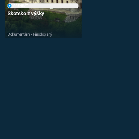
PŘEHRÁT
Skotsko z výšky
Dokumentární / Přírodopisný