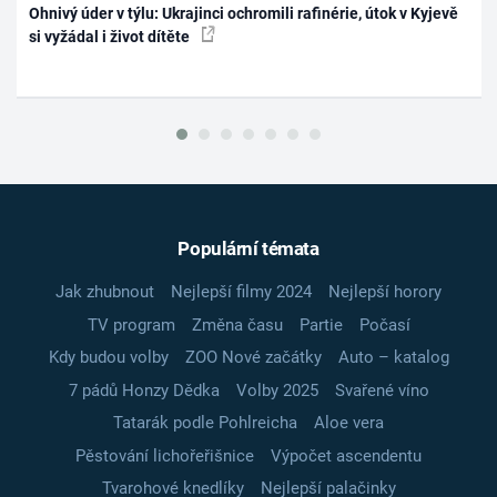
Ohnivý úder v týlu: Ukrajinci ochromili rafinérie, útok v Kyjevě
si vyžádal i život dítěte
Populární témata
Jak zhubnout
Nejlepší filmy 2024
Nejlepší horory
TV program
Změna času
Partie
Počasí
Kdy budou volby
ZOO Nové začátky
Auto – katalog
7 pádů Honzy Dědka
Volby 2025
Svařené víno
Tatarák podle Pohlreicha
Aloe vera
Pěstování lichořeřišnice
Výpočet ascendentu
Tvarohové knedlíky
Nejlepší palačinky