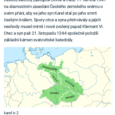
na slavnostním zasedání Českého zemského sněmu o
svém přání, aby se jeho syn Karel stal po jeho smrti
českým králem. Spory otce a syna přetrvávaly a jejich
neshody musel mírnit i nově zvolený papež Klement VI.
Otec a syn pak 21. listopadu 1344 společně položili
základní kámen svatovítské katedrály.
karel iv 2