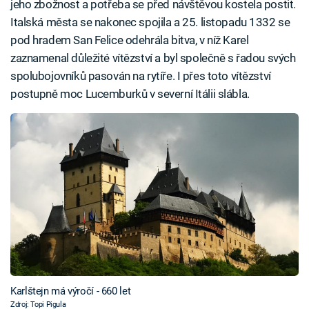
jeho zbožnost a potřeba se před návštěvou kostela postit.
Italská města se nakonec spojila a 25. listopadu 1332 se
pod hradem San Felice odehrála bitva, v níž Karel
zaznamenal důležité vítězství a byl společně s řadou svých
spolubojovníků pasován na rytíře. I přes toto vítězství
postupně moc Lucemburků v severní Itálii slábla.
Karlštejn má výročí - 660 let
Zdroj: Topi Pigula