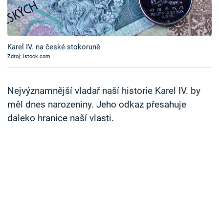
Časopis
Sledujte prima+
Karel IV. na české stokoruně
Zdroj: istock.com
Přihlášení
Nejvýznamnější vladař naší historie Karel IV. by
Sledujte nás
měl dnes narozeniny. Jeho odkaz přesahuje
daleko hranice naší vlasti.