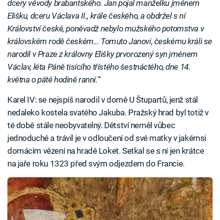
dcery vévody brabantského. Jan pojal manželku jménem
Elišku, dceru Václava II., krále českého, a obdržel s ní
Království české, poněvadž nebylo mužského potomstva v
královském rodě českém... Tomuto Janovi, českému králi se
narodil v Praze z královny Elišky prvorozený syn jménem
Václav, léta Páně tisícího třístého šestnáctého, dne 14.
května o páté hodině ranní.
“
Karel IV: se nejspíš narodil v domě U Štupartů, jenž stál
nedaleko kostela svatého Jakuba. Pražský hrad byl totiž v
té době stále neobyvatelný. Dětství neměl vůbec
jednoduché a trávil je v odloučení od své matky v jakémsi
domácím vězení na hradě Loket. Setkal se s ní jen krátce
na jaře roku 1323 před svým odjezdem do Francie.