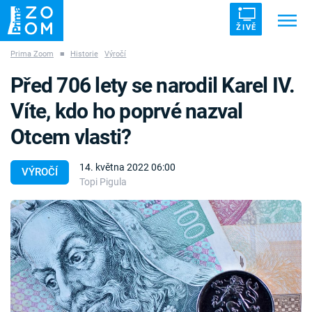
ŽIVĚ
Prima Zoom
■
Historie
Výročí
Trendy:
ZRÁDCI
UFO
DRUHÁ SVĚTOVÁ VÁLKA
Před 706 lety se narodil Karel IV.
ZÁHADY
VETŘELCI DÁVNOVĚKU
Víte, kdo ho poprvé nazval
Otcem vlasti?
14. května 2022 06:00
VÝROČÍ
Topi Pigula
Témata
Témata
Pořady
TV Program