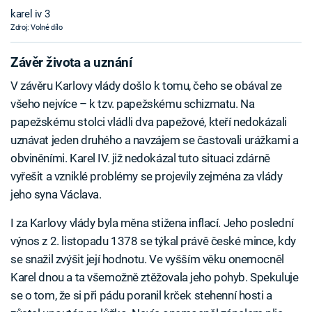
karel iv 3
Zdroj: Volné dílo
Závěr života a uznání
V závěru Karlovy vlády došlo k tomu, čeho se obával ze
všeho nejvíce – k tzv. papežskému schizmatu. Na
papežskému stolci vládli dva papežové, kteří nedokázali
uznávat jeden druhého a navzájem se častovali urážkami a
obviněními. Karel IV. již nedokázal tuto situaci zdárně
vyřešit a vzniklé problémy se projevily zejména za vlády
jeho syna Václava.
I za Karlovy vlády byla měna stižena inflací. Jeho poslední
výnos z 2. listopadu 1378 se týkal právě české mince, kdy
se snažil zvýšit její hodnotu. Ve vyšším věku onemocněl
Karel dnou a ta všemožně ztěžovala jeho pohyb. Spekuluje
se o tom, že si při pádu poranil krček stehenní hosti a