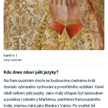
karel iv 1
Zdroj: Volné dílo
Kdo dnes mluví pěti jazyky?
Na francouzském dvoře se budoucímu českému králi
dostalo vybraného vychování a prvotřídního vzdělání. Karel
vládl celkem pěti jazyky. Jako malý chlapec byl zasnouben
a posléze i oženěn s Markétou, sestřenicí francouzského
krále, známou také jako Blanka z Valois. Po svatbě žili