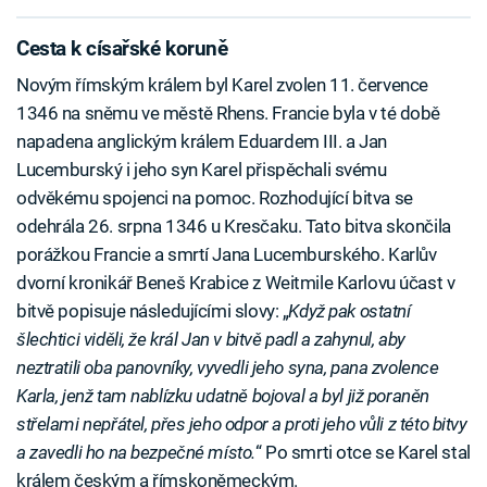
Cesta k císařské koruně
Novým římským králem byl Karel zvolen 11. července
1346 na sněmu ve městě Rhens. Francie byla v té době
napadena anglickým králem Eduardem III. a Jan
Lucemburský i jeho syn Karel přispěchali svému
odvěkému spojenci na pomoc. Rozhodující bitva se
odehrála 26. srpna 1346 u Kresčaku. Tato bitva skončila
porážkou Francie a smrtí Jana Lucemburského. Karlův
dvorní kronikář Beneš Krabice z Weitmile Karlovu účast v
bitvě popisuje následujícími slovy: „
Když pak ostatní
šlechtici viděli, že král Jan v bitvě padl a zahynul, aby
neztratili oba panovníky, vyvedli jeho syna, pana zvolence
Karla, jenž tam nablízku udatně bojoval a byl již poraněn
střelami nepřátel, přes jeho odpor a proti jeho vůli z této bitvy
a zavedli ho na bezpečné místo.
“ Po smrti otce se Karel stal
králem českým a římskoněmeckým.