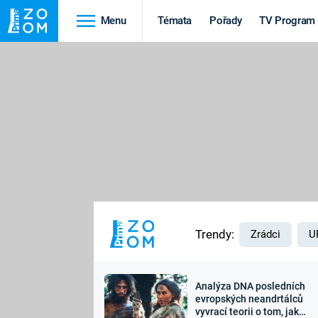
Menu
Témata
Pořady
TV Program
Cestování
Historie
HRADY A ZÁMKY
VIKINGOVÉ
HEDVÁBNÁ STEZKA
EPIDEMIE A
PANDEMIE
PŘÍRODA
STAROVĚKÝ EGYPT
Trendy:
Zrádci
U
Analýza DNA posledních
Druhá
Výročí
evropských neandrtálců
vyvrací teorii o tom, jak
světová válka