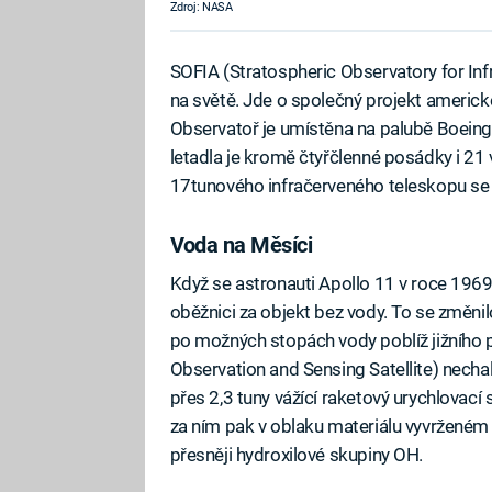
Zdroj: NASA
SOFIA (Stratospheric Observatory for Infr
na světě. Jde o společný projekt ameri
Observatoř je umístěna na palubě Boeing
letadla je kromě čtyřčlenné posádky i 21 v
17tunového infračerveného teleskopu se 
Voda na Měsíci
Když se astronauti Apollo 11 v roce 1969 
oběžnici za objekt bez vody. To se změni
po možných stopách vody poblíž jižního 
Observation and Sensing Satellite) necha
přes 2,3 tuny vážící raketový urychlovací
za ním pak v oblaku materiálu vyvrženém
přesněji hydroxilové skupiny OH.