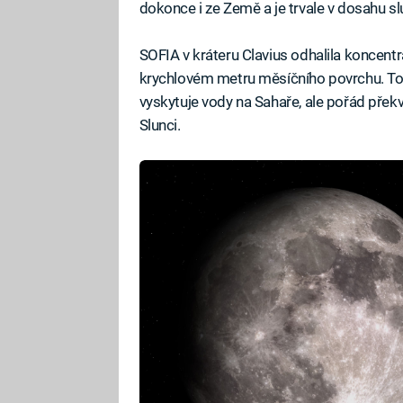
dokonce i ze Země a je trvale v dosahu sl
SOFIA v kráteru Clavius odhalila koncent
krychlovém metru měsíčního povrchu. To 
vyskytuje vody na Sahaře, ale pořád pře
Slunci.