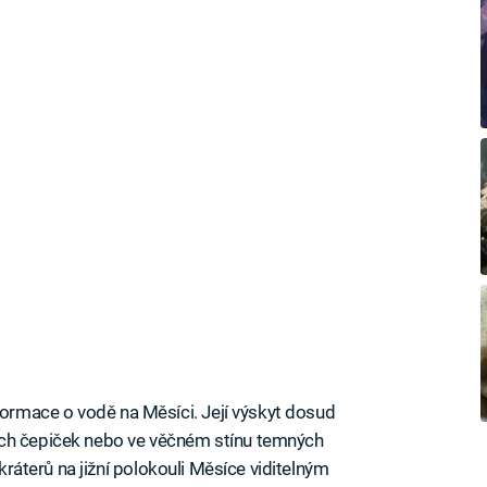
rmace o vodě na Měsíci. Její výskyt dosud
ích čepiček nebo ve věčném stínu temných
 kráterů na jižní polokouli Měsíce viditelným