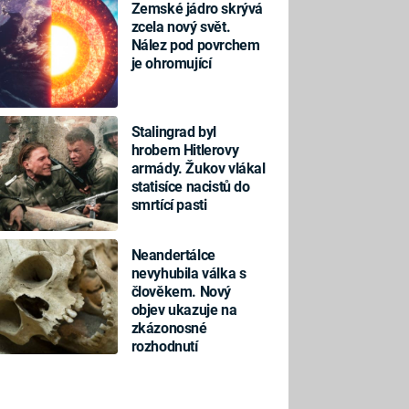
Zemské jádro skrývá
zcela nový svět.
Nález pod povrchem
je ohromující
Stalingrad byl
hrobem Hitlerovy
armády. Žukov vlákal
statisíce nacistů do
smrtící pasti
Neandertálce
nevyhubila válka s
člověkem. Nový
objev ukazuje na
zkázonosné
rozhodnutí