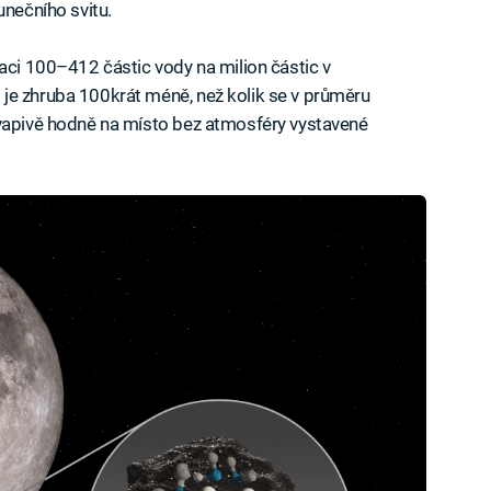
unečního svitu.
raci 100–412 částic vody na milion částic v
je zhruba 100krát méně, než kolik se v průměru
kvapivě hodně na místo bez atmosféry vystavené