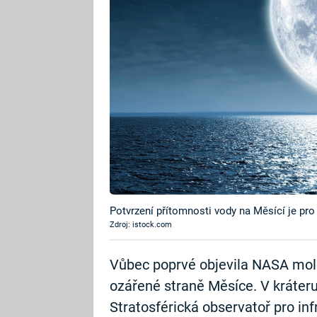
Potvrzení přítomnosti vody na Měsící je pro
Zdroj: istock.com
Vůbec poprvé objevila NASA mole
ozářené straně Měsíce. V kráteru C
Stratosférická observatoř pro i