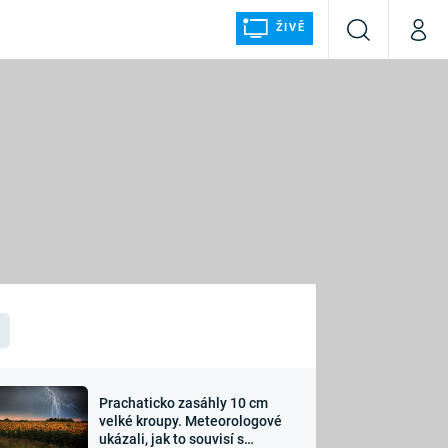
ŽIVĚ
Vyhledávání
Můj p
Prima+
ÁLKA
CNN Prima NEWS
Prima FRESH
Prima LIVING
LMY A
Prima Ženy
Prima LAJK
Prachaticko zasáhly 10 cm
osti
velké kroupy. Meteorologové
Sledujte nás
ukázali, jak to souvisí s