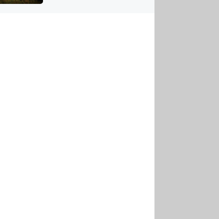
US
tornádem
RSUS
ZE A