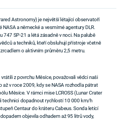
ared Astronomy) je největší létající observatoří
cké NASA a německé a vesmírné agentury DLR.
u 747 SP-21 a létá zásadně v noci. Na palubě
ědců a techniků, kteří obsluhují přístroje včetně
zrcadlem o aktivním průměru 2,5 metru.
vrátili z povrchu Měsíce, považovali vědci naši
lo až v roce 2009, kdy se NASA rozhodla pátrat
pólu Měsíce. V rámci mise LCROSS (Lunar Crater
li technici dopadnout rychlostí 10 000 km/h
 stupeň Centaur do kráteru Cabeus. Sonda letící
 dopadem objevila odhadem až 95 litrů vody,