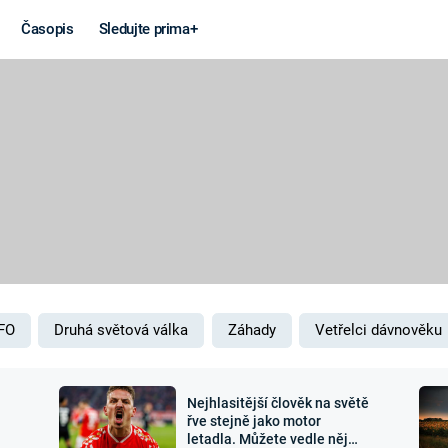
Časopis
Sledujte prima+
Věda a
Války
technika
STUDENÁ V
KORONAVIRUS
VÁLKA VE
VIETNAMU
VESMÍR
VÁLEČNÉ FI
MARS
SERIÁLY
FO
Druhá světová válka
Záhady
Vetřelci dávnověku
Nejhlasitější člověk na světě
Záhady a
Zajímav
řve stejně jako motor
letadla. Můžete vedle něj
konspirace