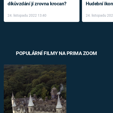
díkůvzdání jí zrovna krocan?
Hudební ikon
až do konce 
24. listopadu 2022 13:40
24. listopadu 20
léky
POPULÁRNÍ FILMY NA PRIMA ZOOM