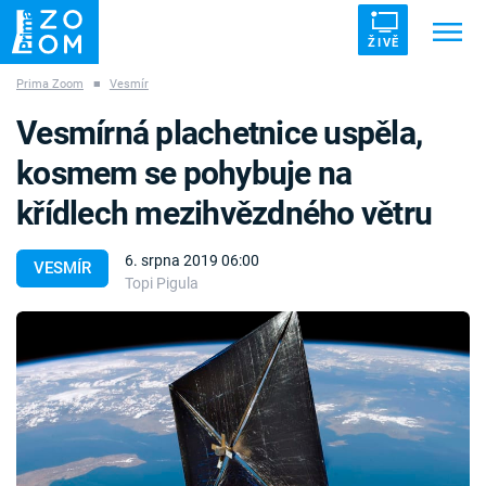
ŽIVĚ
Prima Zoom
■
Vesmír
Trendy:
ZRÁDCI
UFO
DRUHÁ SVĚTOVÁ VÁLKA
Vesmírná plachetnice uspěla,
ZÁHADY
VETŘELCI DÁVNOVĚKU
kosmem se pohybuje na
křídlech mezihvězdného větru
6. srpna 2019 06:00
VESMÍR
Topi Pigula
Témata
Témata
Pořady
TV Program