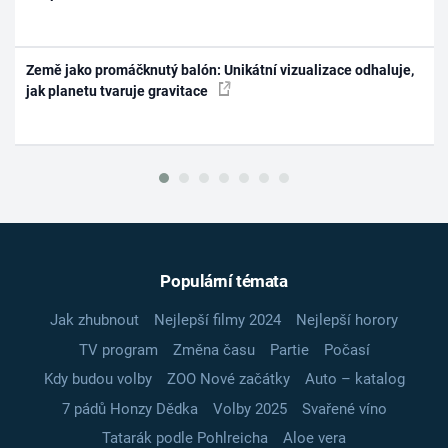
Země jako promáčknutý balón: Unikátní vizualizace odhaluje,
jak planetu tvaruje gravitace
Populární témata
Jak zhubnout
Nejlepší filmy 2024
Nejlepší horory
TV program
Změna času
Partie
Počasí
Kdy budou volby
ZOO Nové začátky
Auto – katalog
7 pádů Honzy Dědka
Volby 2025
Svařené víno
Tatarák podle Pohlreicha
Aloe vera