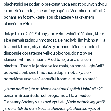
plachetnici se podařilo překonat vzdálenost pouhých dvou
kilometrů, ale i to je nesmírný úspěch. Vesmírnou loď totiž
pohání jen fotony, které jsou obsažené v takzvaném
slunečním větru.
Jak je to možné? Fotony jsou velmi zvláštní částice, které
sice nemají žádnou hmotnost, ale nechybí jim hybnost – a
to stačí k tomu, aby dokázaly pohnout tělesem, pokud
disponuje dostatečně velkou plochou, do níž by se
sluneční vítr mohl napřít. A od toho je ona sluneční
plachta… Tato síla je sice velice malá, na sondě LightSail2
odpovídá přibližně hmotnosti dopisní obálky, ale k
pomalému urychlení lehoučké kosmické lodi to stačí.
„
Jsme nadšení, že můžeme oznámit úspěch LightSailu 2
,“
oznámil Bruce Betts, šéf programu a hlavní vědec
Planetary Society v tiskové zprávě. „
Naše požadavky, jimiž
jsme chtěli demonstrovat schopnost plachetnice vyžívat