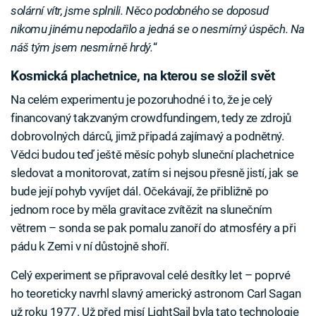
solární vítr, jsme splnili. Něco podobného se doposud
nikomu jinému nepodařilo a jedná se o nesmírný úspěch. Na
náš tým jsem nesmírně hrdý.
“
Kosmická plachetnice, na kterou se složil svět
Na celém experimentu je pozoruhodné i to, že je celý
financovaný takzvaným crowdfundingem, tedy ze zdrojů
dobrovolných dárců, jimž připadá zajímavý a podnětný.
Vědci budou teď ještě měsíc pohyb sluneční plachetnice
sledovat a monitorovat, zatím si nejsou přesně jistí, jak se
bude její pohyb vyvíjet dál. Očekávají, že přibližně po
jednom roce by měla gravitace zvítězit na slunečním
větrem – sonda se pak pomalu zanoří do atmosféry a při
pádu k Zemi v ní důstojně shoří.
Celý experiment se připravoval celé desítky let – poprvé
ho teoreticky navrhl slavný americký astronom Carl Sagan
už roku 1977. Už před misí LightSail byla tato technologie