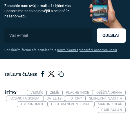
Zanechte nám svůj e-mail a 1x týdně vás
upozorníme na to nejnovější a nejlepší z
našeho webu.
ODESLAT
Odesláním formuláře souhlasíte s
podmínkami zpracování osobních údajů
SDÍLEJTE ČLÁNEK
ŠTÍTKY
VESMÍR
ZEMĚ
PLACHETNICE
OBĚŽNÁ DRÁHA
KOSMICKÁ SONDA
SATELITY
FOTONY
SLUNEČNÍ PLACHTA
ASTRONOMICE
CESTOVÁNÍ VE VESMÍRU
MARTIN KOLÁŘ
CARL SAGAN