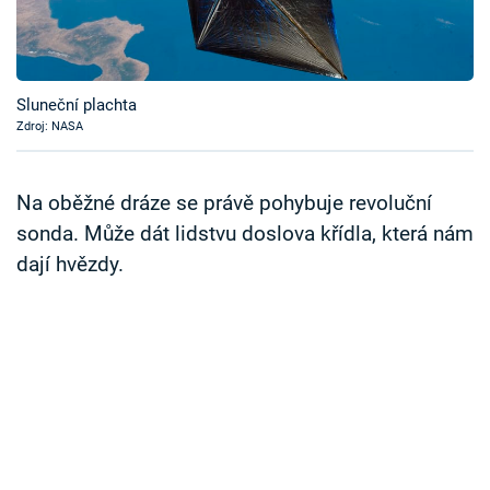
Časopis
Sledujte prima+
Sluneční plachta
Zdroj: NASA
Přihlášení
Na oběžné dráze se právě pohybuje revoluční
Sledujte nás
sonda. Může dát lidstvu doslova křídla, která nám
dají hvězdy.