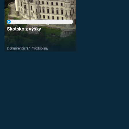
PŘEHRÁT
Skotsko z výšky
Dokumentární / Přírodopisný