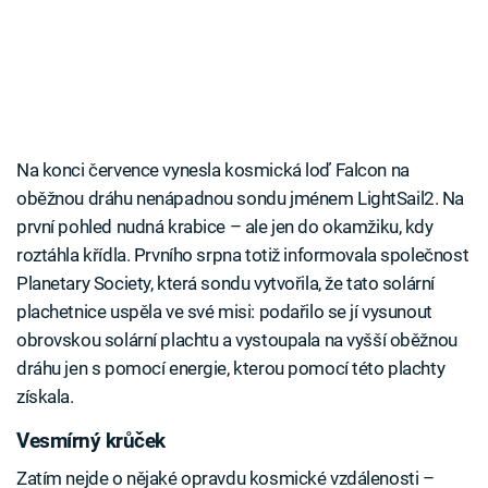
Na konci července vynesla kosmická loď Falcon na
oběžnou dráhu nenápadnou sondu jménem LightSail2. Na
první pohled nudná krabice – ale jen do okamžiku, kdy
roztáhla křídla. Prvního srpna totiž informovala společnost
Planetary Society, která sondu vytvořila, že tato solární
plachetnice uspěla ve své misi: podařilo se jí vysunout
obrovskou solární plachtu a vystoupala na vyšší oběžnou
dráhu jen s pomocí energie, kterou pomocí této plachty
získala.
Vesmírný krůček
Zatím nejde o nějaké opravdu kosmické vzdálenosti –