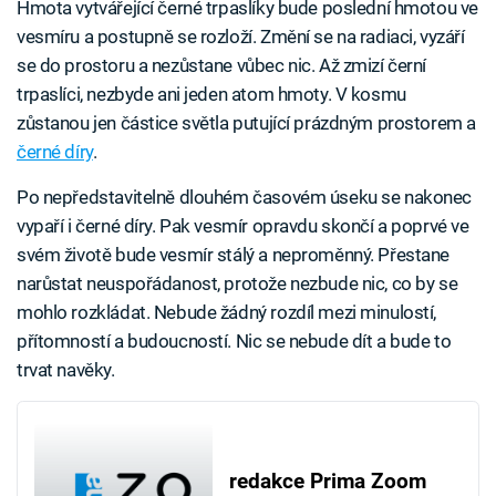
Hmota vytvářející černé trpaslíky bude poslední hmotou ve
vesmíru a postupně se rozloží. Změní se na radiaci, vyzáří
se do prostoru a nezůstane vůbec nic. Až zmizí černí
trpaslíci, nezbyde ani jeden atom hmoty. V kosmu
zůstanou jen částice světla putující prázdným prostorem a
černé díry
.
Po nepředstavitelně dlouhém časovém úseku se nakonec
vypaří i černé díry. Pak vesmír opravdu skončí a poprvé ve
svém životě bude vesmír stálý a neproměnný. Přestane
narůstat neuspořádanost, protože nezbude nic, co by se
mohlo rozkládat. Nebude žádný rozdíl mezi minulostí,
přítomností a budoucností. Nic se nebude dít a bude to
trvat navěky.
redakce Prima Zoom