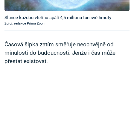
Časopis
Slunce každou vteřinu spálí 4,5 milionu tun své hmoty
Sledujte prima+
Zdroj: redakce Prima Zoom
Přihlášení
Časová šipka zatím směřuje neochvějně od
minulosti do budoucnosti. Jenže i čas může
přestat existovat.
Sledujte nás