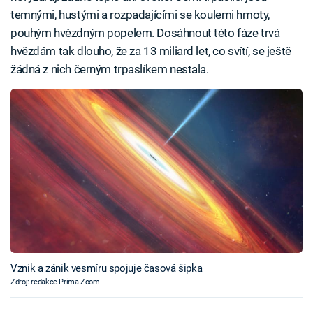
temnými, hustými a rozpadajícími se koulemi hmoty,
pouhým hvězdným popelem. Dosáhnout této fáze trvá
hvězdám tak dlouho, že za 13 miliard let, co svítí, se ještě
žádná z nich černým trpaslíkem nestala.
Vznik a zánik vesmíru spojuje časová šipka
Zdroj: redakce Prima Zoom