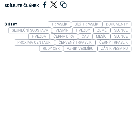
SDÍLEJTE ČLÁNEK
ŠTÍTKY
TRPASLÍK
BÍLÝ TRPASLÍK
DOKUMENTY
SLUNEČNÍ SOUSTAVA
VESMÍR
HVĚZDY
ZEMĚ
SLUNCE
HVĚZDA
ČERNÁ DÍRA
ČAS
MĚSÍC
SLUNCE
PROXIMA CENTAURI
ČERVENÝ TRPASLÍK
ČERNÝ TRPASLÍK
RUDÝ OBR
VZNIK VESMÍRU
ZÁNIK VESMÍRU