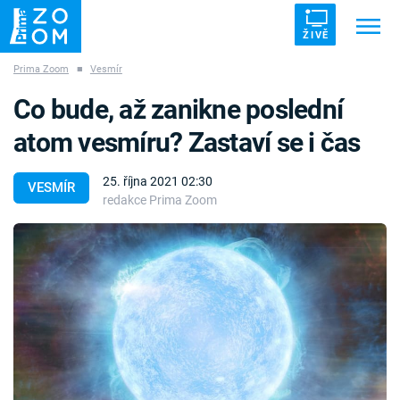
ŽIVĚ
Prima Zoom
■
Vesmír
Trendy:
ZRÁDCI
UFO
DRUHÁ SVĚTOVÁ VÁLKA
Co bude, až zanikne poslední
ZÁHADY
VETŘELCI DÁVNOVĚKU
atom vesmíru? Zastaví se i čas
25. října 2021 02:30
VESMÍR
redakce Prima Zoom
Témata
Témata
Pořady
TV Program