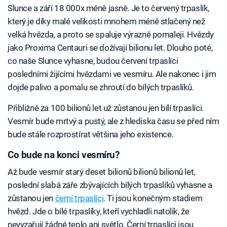
Slunce a září 18 000x méně jasně. Je to červený trpaslík,
který je díky malé velikosti mnohem méně stlačený než
velká hvězda, a proto se spaluje výrazně pomaleji. Hvězdy
jako Proxima Centauri se dožívají bilionu let. Dlouho poté,
co naše Slunce vyhasne, budou červení trpaslíci
posledními žijícími hvězdami ve vesmíru. Ale nakonec i jim
dojde palivo a pomalu se zhroutí do bílých trpaslíků.
Přibližně za 100 bilionů let už zůstanou jen bílí trpaslíci.
Vesmír bude mrtvý a pustý, ale z hlediska času se před ním
bude stále rozprostírat většina jeho existence.
Co bude na konci vesmíru?
Až bude vesmír starý deset bilionů bilionů bilionů let,
poslední slabá záře zbývajících bílých trpaslíků vyhasne a
zůstanou jen
černí trpaslíci
. Ti jsou konečným stadiem
hvězd. Jde o bílé trpaslíky, kteří vychladli natolik, že
nevyzařují žádné teplo ani světlo. Černí trpaslíci jsou