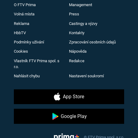
O FTV Prima
Management
Volná místa
Press
Reklama
Castingy a výzvy
HbbTV
Kontakty
Podmínky užívání
Zpracování osobních údajů
Cookies
Nápověda
Vlastník FTV Prima spol. s
Redakce
r.o.
Nahlásit chybu
Nastavení soukromí
App Store
Google Play
© FTV Prima spol. s r.o.