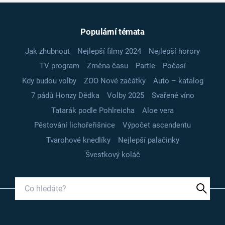
Populární témata
Jak zhubnout
Nejlepší filmy 2024
Nejlepší horory
TV program
Změna času
Partie
Počasí
Kdy budou volby
ZOO Nové začátky
Auto – katalog
7 pádů Honzy Dědka
Volby 2025
Svařené víno
Tatarák podle Pohlreicha
Aloe vera
Pěstování lichořeřišnice
Výpočet ascendentu
Tvarohové knedlíky
Nejlepší palačinky
Švestkový koláč