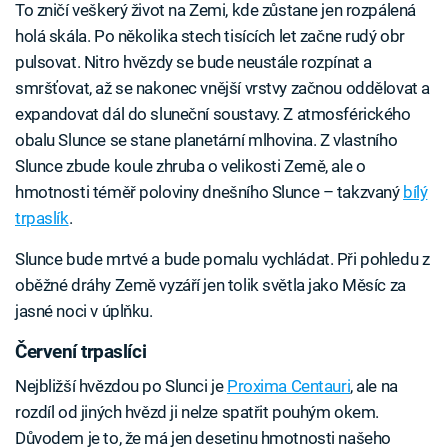
To zničí veškerý život na Zemi, kde zůstane jen rozpálená
holá skála. Po několika stech tisících let začne rudý obr
pulsovat. Nitro hvězdy se bude neustále rozpínat a
smršťovat, až se nakonec vnější vrstvy začnou oddělovat a
expandovat dál do sluneční soustavy. Z atmosférického
obalu Slunce se stane planetární mlhovina. Z vlastního
Slunce zbude koule zhruba o velikosti Země, ale o
hmotnosti téměř poloviny dnešního Slunce – takzvaný
bílý
trpaslík
.
Slunce bude mrtvé a bude pomalu vychládat. Při pohledu z
oběžné dráhy Země vyzáří jen tolik světla jako Měsíc za
jasné noci v úplňku.
Červení trpaslíci
Nejbližší hvězdou po Slunci je
Proxima Centauri
, ale na
rozdíl od jiných hvězd ji nelze spatřit pouhým okem.
Důvodem je to, že má jen desetinu hmotnosti našeho