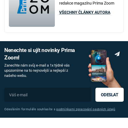
redakce magazínu Prima Zoom
VŠECHNY ČLÁNKY AUTORA
Nenechte si ujít novinky Prima
Zoom!
Zanechte nám svůj e-mail a 1x týdně vás
upozorníme na to nejnovější a nejlepší z
našeho webu.
ODESLAT
Odesláním formuláře souhlasíte s
podmínkami zpracování osobních údajů