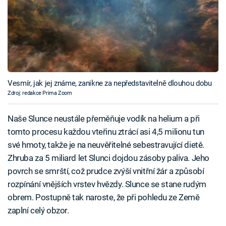
Vesmír, jak jej známe, zanikne za nepředstavitelně dlouhou dobu
Zdroj: redakce Prima Zoom
Naše Slunce neustále přeměňuje vodík na helium a při
tomto procesu každou vteřinu ztrácí asi 4,5 milionu tun
své hmoty, takže je na neuvěřitelné sebestravující dietě.
Zhruba za 5 miliard let Slunci dojdou zásoby paliva. Jeho
povrch se smrští, což prudce zvýší vnitřní žár a způsobí
rozpínání vnějších vrstev hvězdy. Slunce se stane rudým
obrem. Postupně tak naroste, že při pohledu ze Země
zaplní celý obzor.