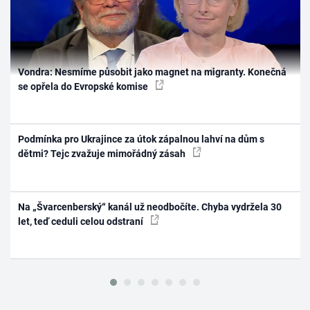
Vondra: Nesmíme působit jako magnet na migranty. Konečná
se opřela do Evropské komise
Podmínka pro Ukrajince za útok zápalnou lahví na dům s
dětmi? Tejc zvažuje mimořádný zásah
Na „Švarcenberský“ kanál už neodbočíte. Chyba vydržela 30
let, teď ceduli celou odstraní