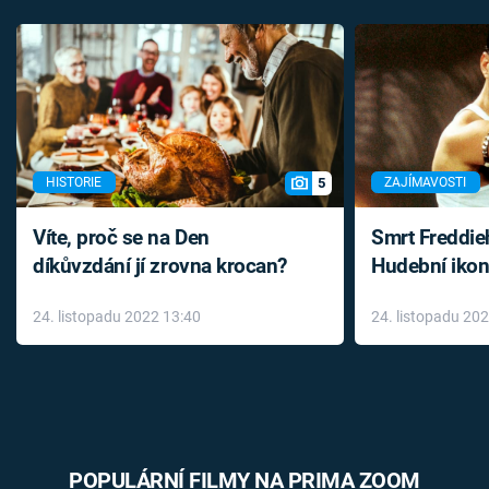
5
HISTORIE
ZAJÍMAVOSTI
Víte, proč se na Den
Smrt Freddie
díkůvzdání jí zrovna krocan?
Hudební ikon
až do konce 
24. listopadu 2022 13:40
24. listopadu 20
léky
POPULÁRNÍ FILMY NA PRIMA ZOOM