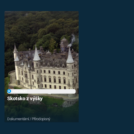
PŘEHRÁT
Skotsko z výšky
Dokumentární / Přírodopisný