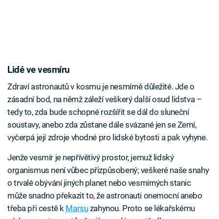
Lidé ve vesmíru
Zdraví astronautů v kosmu je nesmírně důležité. Jde o
zásadní bod, na němž záleží veškerý další osud lidstva –
tedy to, zda bude schopné rozšířit se dál do sluneční
soustavy, anebo zda zůstane dále svázané jen se Zemí,
vyčerpá její zdroje vhodné pro lidské bytosti a pak vyhyne.
Jenže vesmír je nepřívětivý prostor, jemuž lidský
organismus není vůbec přizpůsobený; veškeré naše snahy
o trvalé obývání jiných planet nebo vesmírných stanic
může snadno překazit to, že astronauti onemocní anebo
třeba při cestě k
Marsu
zahynou. Proto se lékařskému