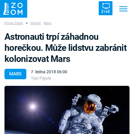
ŽIVĚ
Prima Zoom
■
Vesmír
Mars
Trendy:
ZRÁDCI
UFO
DRUHÁ SVĚTOVÁ VÁLKA
Astronauti trpí záhadnou
ZÁHADY
VETŘELCI DÁVNOVĚKU
horečkou. Může lidstvu zabránit
kolonizovat Mars
7. ledna 2018 06:00
MARS
Topi Pigula
Témata
Témata
Pořady
TV Program