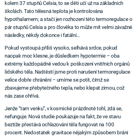
kolem 37 stupňů Celsia, to se děti učí už na základních
školách. Tato tělesná teplota je kontrolována
hypothalamem; a stačí jen rozhození této termoregulace o
pár stupňů Celsia a pro člověka to může mít velmi závažné
následky, někdy dokonce i fatální...
Pokud vystoupá příliš vysoko, selhává srdce, pokud
naopak moc klesne, je důsledkem hypotermie – oba
extrémy každopádně vedou k poškození vnitřních orgánů
lidského těla. Naštěstí jsme proti narušení termoregulace
velice dobře chránění – umíme se potit, čímž se
zbavujeme přebytečného tepla, nebo klepat zimou, což
nás zase ohřívá.
Jenže “tam venku”, v kosmické prázdnotě tohl, zdá se,
nefunguje. Nová studie poukazuje na fakt, že ve stavu
beztíže přestává ochlazování těla fungovat na 100
procent. Nedostatek gravitace nějakým způsobem brání