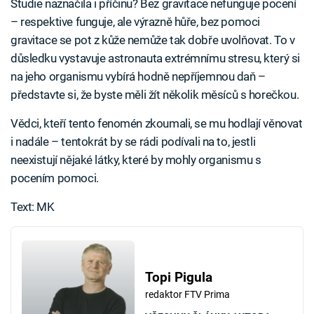
Studie naznačila i příčinu? Bez gravitace nefunguje pocení
– respektive funguje, ale výrazně hůře, bez pomoci
gravitace se pot z kůže nemůže tak dobře uvolňovat. To v
důsledku vystavuje astronauta extrémnímu stresu, který si
na jeho organismu vybírá hodně nepříjemnou daň –
představte si, že byste měli žít několik měsíců s horečkou.
Vědci, kteří tento fenomén zkoumali, se mu hodlají věnovat
i nadále – tentokrát by se rádi podívali na to, jestli
neexistují nějaké látky, které by mohly organismu s
pocením pomoci.
Text: MK
Topi Pigula
redaktor FTV Prima