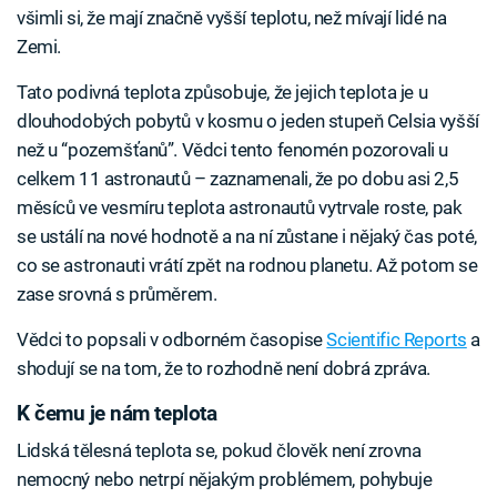
všimli si, že mají značně vyšší teplotu, než mívají lidé na
Zemi.
Tato podivná teplota způsobuje, že jejich teplota je u
dlouhodobých pobytů v kosmu o jeden stupeň Celsia vyšší
než u “pozemšťanů”. Vědci tento fenomén pozorovali u
celkem 11 astronautů – zaznamenali, že po dobu asi 2,5
měsíců ve vesmíru teplota astronautů vytrvale roste, pak
se ustálí na nové hodnotě a na ní zůstane i nějaký čas poté,
co se astronauti vrátí zpět na rodnou planetu. Až potom se
zase srovná s průměrem.
Vědci to popsali v odborném časopise
Scientific Reports
a
shodují se na tom, že to rozhodně není dobrá zpráva.
K čemu je nám teplota
Lidská tělesná teplota se, pokud člověk není zrovna
nemocný nebo netrpí nějakým problémem, pohybuje