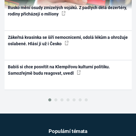
Rusko mění osudy zmizelých vojáků. Z padlých dělá dezertéry,
rodiny přicházejí o miliony
Zákeřná kvasinka se šíří nemocnicemi, odolá lékům a ohrožuje
oslabené. Hlásí ji už i Česko
Babiš si chce posvítit na Klempířovu kulturní politiku.
Samozřejmě budu reagovat, uvedl
Populární témata