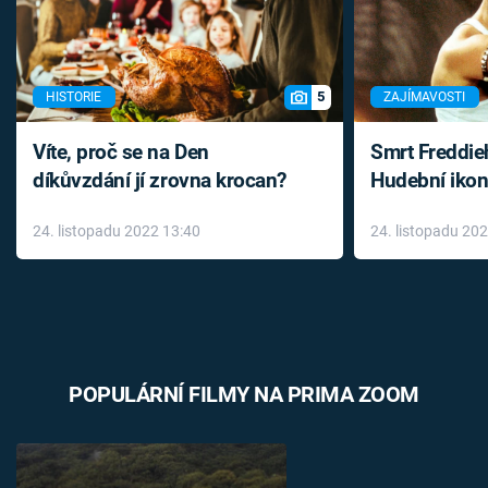
5
HISTORIE
ZAJÍMAVOSTI
Víte, proč se na Den
Smrt Freddie
díkůvzdání jí zrovna krocan?
Hudební ikon
až do konce 
24. listopadu 2022 13:40
24. listopadu 20
léky
POPULÁRNÍ FILMY NA PRIMA ZOOM