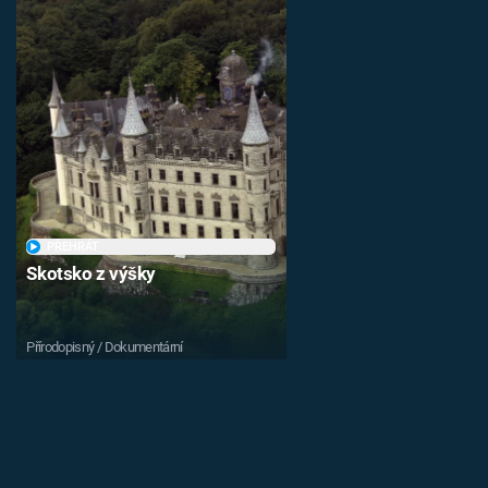
PŘEHRÁT
Skotsko z výšky
Přírodopisný / Dokumentární