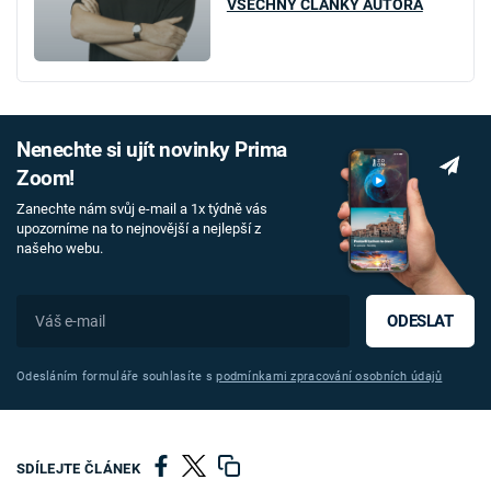
VŠECHNY ČLÁNKY AUTORA
Nenechte si ujít novinky Prima
Zoom!
Zanechte nám svůj e-mail a 1x týdně vás
upozorníme na to nejnovější a nejlepší z
našeho webu.
ODESLAT
Odesláním formuláře souhlasíte s
podmínkami zpracování osobních údajů
SDÍLEJTE ČLÁNEK