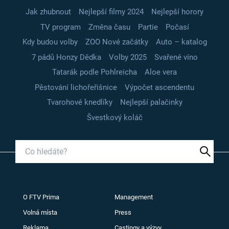
Jak zhubnout
Nejlepší filmy 2024
Nejlepší horory
TV program
Změna času
Partie
Počasí
Kdy budou volby
ZOO Nové začátky
Auto – katalog
7 pádů Honzy Dědka
Volby 2025
Svařené víno
Tatarák podle Pohlreicha
Aloe vera
Pěstování lichořeřišnice
Výpočet ascendentu
Tvarohové knedlíky
Nejlepší palačinky
Švestkový koláč
O FTV Prima
Management
Volná místa
Press
Reklama
Castingy a výzvy