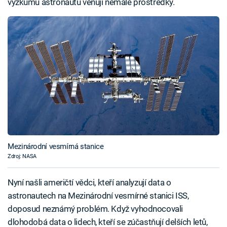
výzkumu astronautů věnují nemalé prostředky.
Mezinárodní vesmírná stanice
Zdroj: NASA
Nyní našli američtí vědci, kteří analyzují data o
astronautech na Mezinárodní vesmírné stanici ISS,
doposud neznámý problém. Když vyhodnocovali
dlohodobá data o lidech, kteří se zúčastňují delších letů,