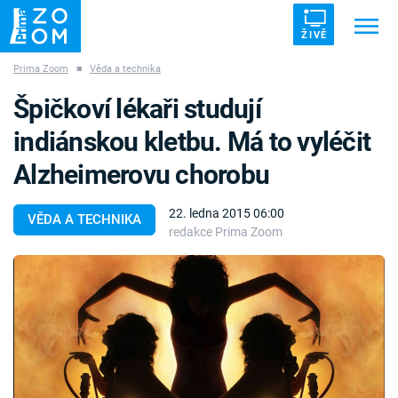
ŽIVĚ
Prima Zoom
■
Věda a technika
Trendy:
ZRÁDCI
UFO
DRUHÁ SVĚTOVÁ VÁLKA
Špičkoví lékaři studují
ZÁHADY
VETŘELCI DÁVNOVĚKU
indiánskou kletbu. Má to vyléčit
Alzheimerovu chorobu
22. ledna 2015 06:00
VĚDA A TECHNIKA
redakce Prima Zoom
Témata
Témata
Pořady
TV Program