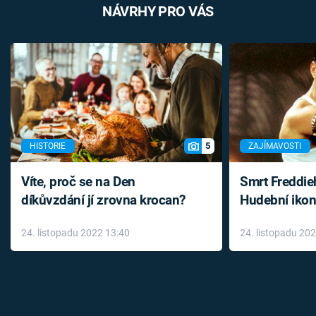
NÁVRHY PRO VÁS
5
HISTORIE
ZAJÍMAVOSTI
Víte, proč se na Den
Smrt Freddie
díkůvzdání jí zrovna krocan?
Hudební ikon
až do konce 
24. listopadu 2022 13:40
24. listopadu 20
léky