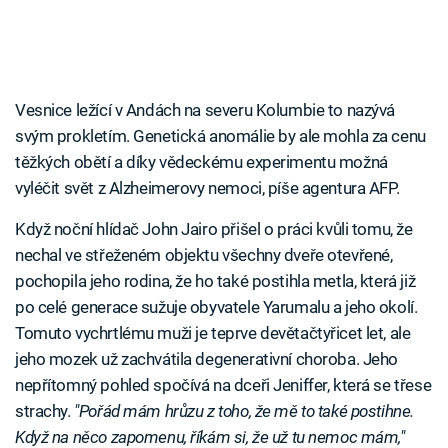
Vesnice ležící v Andách na severu Kolumbie to nazývá
svým prokletím. Genetická anomálie by ale mohla za cenu
těžkých obětí a díky vědeckému experimentu možná
vyléčit svět z Alzheimerovy nemoci, píše agentura AFP.
Když noční hlídač John Jairo přišel o práci kvůli tomu, že
nechal ve střeženém objektu všechny dveře otevřené,
pochopila jeho rodina, že ho také postihla metla, která již
po celé generace sužuje obyvatele Yarumalu a jeho okolí.
Tomuto vychrtlému muži je teprve devětačtyřicet let, ale
jeho mozek už zachvátila degenerativní choroba. Jeho
nepřítomný pohled spočívá na dceři Jeniffer, která se třese
strachy.
"Pořád mám hrůzu z toho, že mě to také postihne.
Když na něco zapomenu, říkám si, že už tu nemoc mám,"