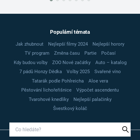
Populární témata
Jak zhubnout
Nejlepší filmy 2024
Nejlepší horory
TV program
Změna času
Partie
Počasí
Kdy budou volby
ZOO Nové začátky
Auto – katalog
7 pádů Honzy Dědka
Volby 2025
Svařené víno
Tatarák podle Pohlreicha
Aloe vera
Pěstování lichořeřišnice
Výpočet ascendentu
Tvarohové knedlíky
Nejlepší palačinky
Švestkový koláč