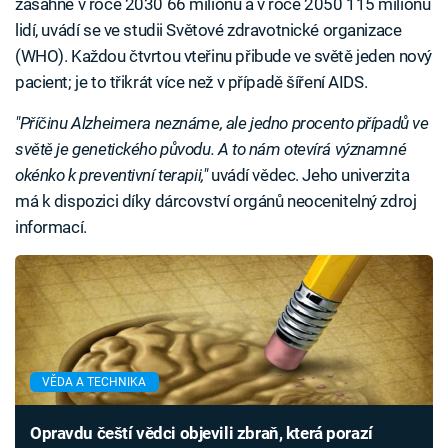
zasáhne v roce 2030 66 milionů a v roce 2050 115 milionů
lidí, uvádí se ve studii Světové zdravotnické organizace
(WHO). Každou čtvrtou vteřinu přibude ve světě jeden nový
pacient; je to třikrát více než v případě šíření AIDS.
"Příčinu Alzheimera neznáme, ale jedno procento případů ve
světě je genetického původu. A to nám otevírá významné
okénko k preventivní terapii,"
uvádí vědec. Jeho univerzita
má k dispozici díky dárcovství orgánů neocenitelný zdroj
informací.
VĚDA A TECHNIKA
Opravdu čeští vědci objevili zbraň, která porazí