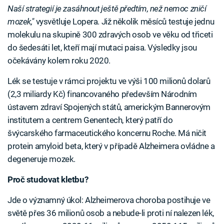
Naší strategií je zasáhnout ještě předtím, než nemoc zničí
mozek,"
vysvětluje Lopera. Již několik měsíců testuje jednu
molekulu na skupině 300 zdravých osob ve věku od třiceti
do šedesáti let, kteří mají mutaci paisa. Výsledky jsou
očekávány kolem roku 2020.
Lék se testuje v rámci projektu ve výši 100 milionů dolarů
(2,3 miliardy Kč) financovaného především Národním
ústavem zdraví Spojených států, americkým Bannerovým
institutem a centrem Genentech, který patří do
švýcarského farmaceutického koncernu Roche. Má ničit
protein amyloid beta, který v případě Alzheimera ovládne a
degeneruje mozek.
Proč studovat kletbu?
Jde o významný úkol: Alzheimerova choroba postihuje ve
světě přes 36 milionů osob a nebude-li proti ní nalezen lék,