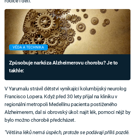
rodiče i děti.
VĚDA A TECHNIKA
Způsobuje narkóza Alzheimerovu chorobu? Je to
takhle:
V Yarumalu strávil dětství vynikající kolumbijský neurolog
Francisco Lopera. Když před 30 lety přijal na kliniku v
regionální metropoli Medellínu pacienta postiženého
Alzheimerem, dal si obrovský úkol: najít lék, pomocí nějž by
bylo možno chorobě předcházet.
"Většina léků nemá úspěch, protože se podávají příliš pozdě.