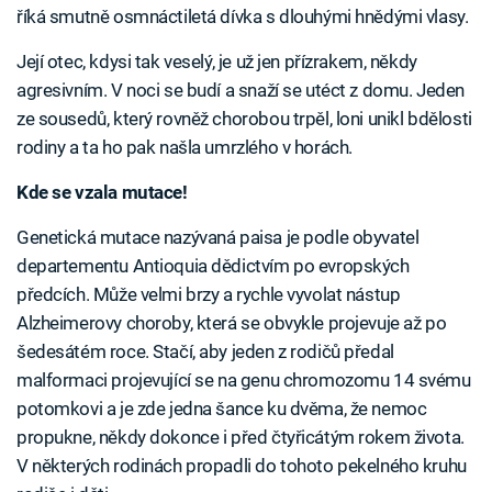
říká smutně osmnáctiletá dívka s dlouhými hnědými vlasy.
Její otec, kdysi tak veselý, je už jen přízrakem, někdy
agresivním. V noci se budí a snaží se utéct z domu. Jeden
ze sousedů, který rovněž chorobou trpěl, loni unikl bdělosti
rodiny a ta ho pak našla umrzlého v horách.
Kde se vzala mutace!
Genetická mutace nazývaná paisa je podle obyvatel
departementu Antioquia dědictvím po evropských
předcích. Může velmi brzy a rychle vyvolat nástup
Alzheimerovy choroby, která se obvykle projevuje až po
šedesátém roce. Stačí, aby jeden z rodičů předal
malformaci projevující se na genu chromozomu 14 svému
potomkovi a je zde jedna šance ku dvěma, že nemoc
propukne, někdy dokonce i před čtyřicátým rokem života.
V některých rodinách propadli do tohoto pekelného kruhu