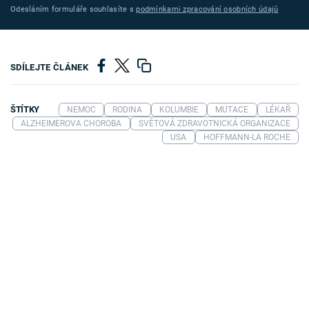
Odesláním formuláře souhlasíte s
podmínkami zpracování osobních údajů
SDÍLEJTE ČLÁNEK
ŠTÍTKY
NEMOC
RODINA
KOLUMBIE
MUTACE
LÉKAŘ
ALZHEIMEROVA CHOROBA
SVĚTOVÁ ZDRAVOTNICKÁ ORGANIZACE
USA
HOFFMANN-LA ROCHE