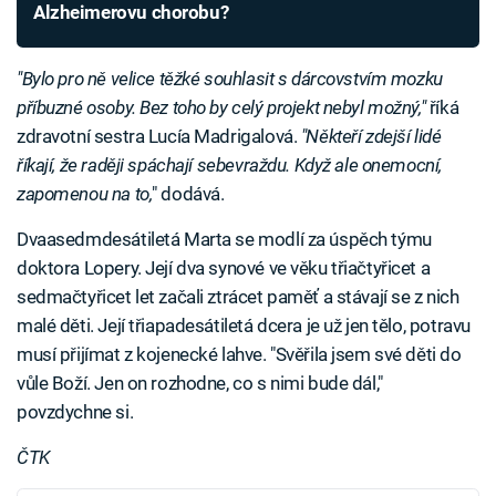
Alzheimerovu chorobu?
"Bylo pro ně velice těžké souhlasit s dárcovstvím mozku
příbuzné osoby. Bez toho by celý projekt nebyl možný,"
říká
zdravotní sestra Lucía Madrigalová.
"Někteří zdejší lidé
říkají, že raději spáchají sebevraždu. Když ale onemocní,
zapomenou na to,
" dodává.
Dvaasedmdesátiletá Marta se modlí za úspěch týmu
doktora Lopery. Její dva synové ve věku třiačtyřicet a
sedmačtyřicet let začali ztrácet paměť a stávají se z nich
malé děti. Její třiapadesátiletá dcera je už jen tělo, potravu
musí přijímat z kojenecké lahve. "Svěřila jsem své děti do
vůle Boží. Jen on rozhodne, co s nimi bude dál,"
povzdychne si.
ČTK