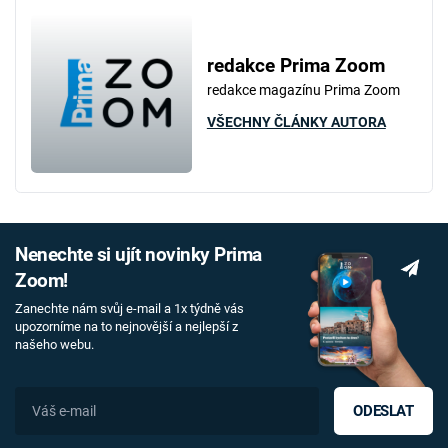
redakce Prima Zoom
redakce magazínu Prima Zoom
VŠECHNY ČLÁNKY AUTORA
Nenechte si ujít novinky Prima
Zoom!
Zanechte nám svůj e-mail a 1x týdně vás
upozorníme na to nejnovější a nejlepší z
našeho webu.
ODESLAT