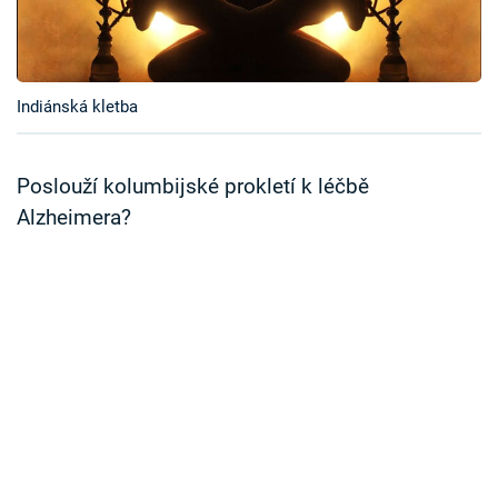
Časopis
Sledujte prima+
Indiánská kletba
Přihlášení
Poslouží kolumbijské prokletí k léčbě
Alzheimera?
Sledujte nás