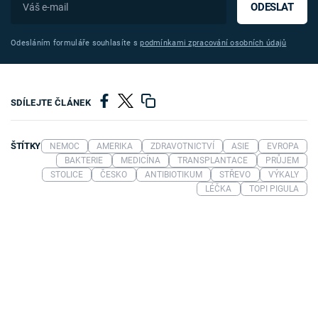
ODESLAT
Odesláním formuláře souhlasíte s
podmínkami zpracování osobních údajů
SDÍLEJTE ČLÁNEK
ŠTÍTKY
NEMOC
AMERIKA
ZDRAVOTNICTVÍ
ASIE
EVROPA
BAKTERIE
MEDICÍNA
TRANSPLANTACE
PRŮJEM
STOLICE
ČESKO
ANTIBIOTIKUM
STŘEVO
VÝKALY
LÉČKA
TOPI PIGULA