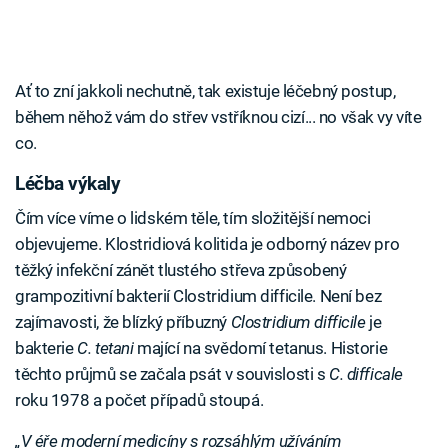
Ať to zní jakkoli nechutně, tak existuje léčebný postup,
během něhož vám do střev vstříknou cizí... no však vy víte
co.
Léčba výkaly
Čím více víme o lidském těle, tím složitější nemoci
objevujeme. Klostridiová kolitida je odborný název pro
těžký infekční zánět tlustého střeva způsobený
grampozitivní bakterií Clostridium difficile. Není bez
zajímavosti, že blízký příbuzný
Clostridium difficile
je
bakterie
C. tetani
mající na svědomí tetanus. Historie
těchto průjmů se začala psát v souvislosti s
C. difficale
roku 1978 a počet případů stoupá.
„V éře moderní medicíny s rozsáhlým užíváním