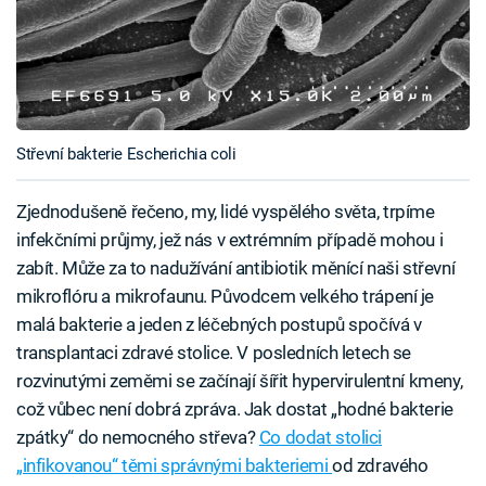
Střevní bakterie Escherichia coli
Zjednodušeně řečeno, my, lidé vyspělého světa, trpíme
infekčními průjmy, jež nás v extrémním případě mohou i
zabít. Může za to nadužívání antibiotik měnící naši střevní
mikroflóru a mikrofaunu. Původcem velkého trápení je
malá bakterie a jeden z léčebných postupů spočívá v
transplantaci zdravé stolice. V posledních letech se
rozvinutými zeměmi se začínají šířit hypervirulentní kmeny,
což vůbec není dobrá zpráva. Jak dostat „hodné bakterie
zpátky“ do nemocného střeva?
Co dodat stolici
„infikovanou“ těmi správnými bakteriemi
od zdravého