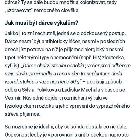
dárce? Ty se dále budou množit a kolonizovat, tedy
„uzdravovat“ nemocného člověka.
Jak musí být dárce výkalům?
Jakkoli to zní nechutně, jedná se o odzkoušený postup.
Dárce nesmí být antibioticky léčen, nesmí v posledních
dnech jíst potravu na níž je příjemce alergický a nesmí
trpět některými typy onemocnění (např. HIV, žloutenka,
syfilis).
„Dárce obdrží sterilní nádobku, večer před odběrem
užije dávku projímadla a ráno v den transplantace dodá
vzorek stolice o váze nejméně 50 g“ –
popisují způsob
odběru Sylvia Polívková a Ladislav Machala v časopise
Vesmír. Následně dojde k rozmíchání výkalu ve
fyziologickém roztoku a jeho vpravení do vyprázdněného
střeva příjemce.
Samozřejmě je ideální, aby se sonda dostala co nejdále.
Úspěšnost léčby je v porovnání s antibiotickou naprosto