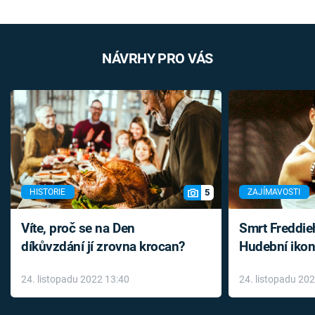
NÁVRHY PRO VÁS
5
HISTORIE
ZAJÍMAVOSTI
Víte, proč se na Den
Smrt Freddie
díkůvzdání jí zrovna krocan?
Hudební ikon
až do konce 
24. listopadu 2022 13:40
24. listopadu 20
léky