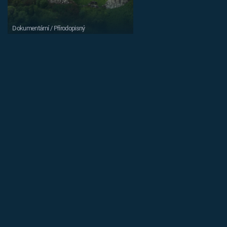
Dokumentární / Přírodopisný