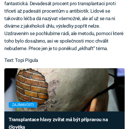
fantastická. Devadesát procent pro transplantaci proti
třiceti až padesáti procentům u antibiotik. Lidově se
takováto léčba dá nazývat všemožně, ale ať už se na ni
díváme z jakéhokoli úhlu, výsledky popřít nelze.
Uzdravením se pochlubíme rádi, ale metodu, pomocí které
toho bylo dosaženo, asi ve společnosti moc chválit
nebudeme. Přece jen je to poněkud „eklhaft“ téma.
Text: Topi Pigula
ZAJÍMAVOSTI
Transplantace hlavy zvířat má být přípravou na
člověka