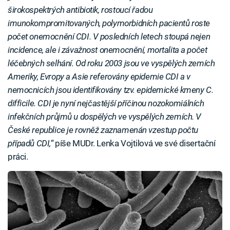
širokospektrých antibiotik, rostoucí řadou
imunokompromitovaných, polymorbidních pacientů roste
počet onemocnění CDI. V posledních letech stoupá nejen
incidence, ale i závažnost onemocnění, mortalita a počet
léčebných selhání. Od roku 2003 jsou ve vyspělých zemích
Ameriky, Evropy a Asie referovány epidemie CDI a v
nemocnicích jsou identifikovány tzv. epidemické kmeny C.
difficile. CDI je nyní nejčastější příčinou nozokomiálních
infekčních průjmů u dospělých ve vyspělých zemích. V
České republice je rovněž zaznamenán vzestup počtu
případů CDI,“
píše MUDr. Lenka Vojtilová ve své disertační
práci.