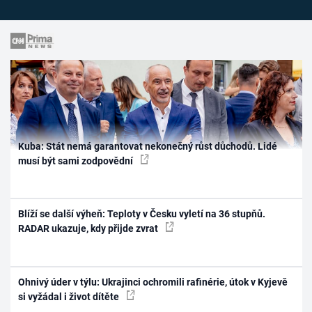
Kuba: Stát nemá garantovat nekonečný růst důchodů. Lidé
musí být sami zodpovědní
Blíží se další výheň: Teploty v Česku vyletí na 36 stupňů.
RADAR ukazuje, kdy přijde zvrat
Ohnivý úder v týlu: Ukrajinci ochromili rafinérie, útok v Kyjevě
si vyžádal i život dítěte