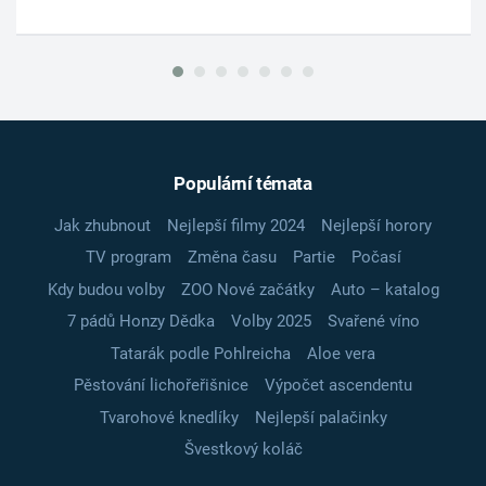
Populární témata
Jak zhubnout
Nejlepší filmy 2024
Nejlepší horory
TV program
Změna času
Partie
Počasí
Kdy budou volby
ZOO Nové začátky
Auto – katalog
7 pádů Honzy Dědka
Volby 2025
Svařené víno
Tatarák podle Pohlreicha
Aloe vera
Pěstování lichořeřišnice
Výpočet ascendentu
Tvarohové knedlíky
Nejlepší palačinky
Švestkový koláč