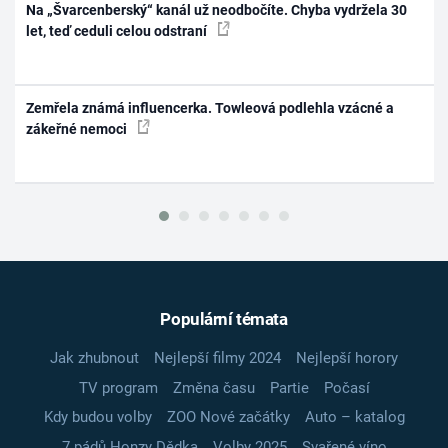
Na „Švarcenberský“ kanál už neodbočíte. Chyba vydržela 30
let, teď ceduli celou odstraní
Zemřela známá influencerka. Towleová podlehla vzácné a
zákeřné nemoci
Populární témata
Jak zhubnout
Nejlepší filmy 2024
Nejlepší horory
TV program
Změna času
Partie
Počasí
Kdy budou volby
ZOO Nové začátky
Auto – katalog
7 pádů Honzy Dědka
Volby 2025
Svařené víno