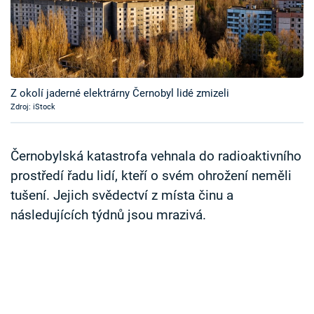
Časopis
Sledujte prima+
Přihlášení
Z okolí jaderné elektrárny Černobyl lidé zmizeli
Zdroj: iStock
Sledujte nás
Černobylská katastrofa vehnala do radioaktivního
prostředí řadu lidí, kteří o svém ohrožení neměli
tušení. Jejich svědectví z místa činu a
následujících týdnů jsou mrazivá.