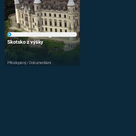
PŘEHRÁT
Skotsko z výšky
Přírodopisný / Dokumentární