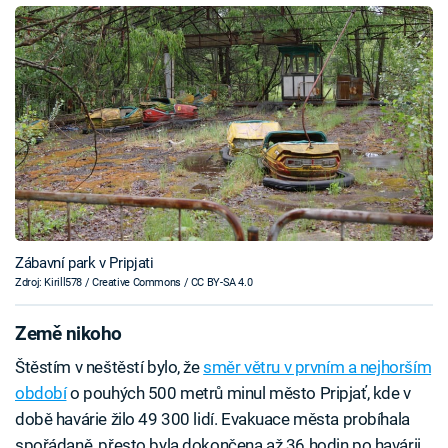
Zábavní park v Pripjati
Zdroj: Kirill578 / Creative Commons / CC BY-SA 4.0
Země nikoho
Štěstím v neštěstí bylo, že
směr větru v prvním a nejhorším
období
o pouhých 500 metrů minul město Pripjať, kde v
době havárie žilo 49 300 lidí. Evakuace města probíhala
spořádaně, přesto byla dokončena až 36 hodin po havárii.