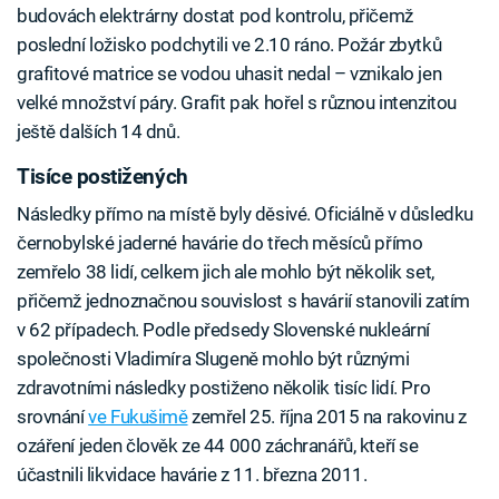
budovách elektrárny dostat pod kontrolu, přičemž
poslední ložisko podchytili ve 2.10 ráno. Požár zbytků
grafitové matrice se vodou uhasit nedal – vznikalo jen
velké množství páry. Grafit pak hořel s různou intenzitou
ještě dalších 14 dnů.
Tisíce postižených
Následky přímo na místě byly děsivé. Oficiálně v důsledku
černobylské jaderné havárie do třech měsíců přímo
zemřelo 38 lidí, celkem jich ale mohlo být několik set,
přičemž jednoznačnou souvislost s havárií stanovili zatím
v 62 případech. Podle předsedy Slovenské nukleární
společnosti Vladimíra Slugeně mohlo být různými
zdravotními následky postiženo několik tisíc lidí. Pro
srovnání
ve Fukušimě
zemřel 25. října 2015 na rakovinu z
ozáření jeden člověk ze 44 000 záchranářů, kteří se
účastnili likvidace havárie z 11. března 2011.