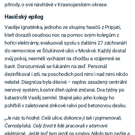
přírody, o své návštěvě v Krasnojarském okrese.
Hasičský epilog
Vasilije Ignatěnka, jednoho ze skupiny hasičů z Pripjati,
kteří dorazili osudnou noc na pomoc svým kolegům z
hořící elektrárny, evakuovali spolu s dalšími 27 záchranáři
do nemocnice ve Ščukinově ulici v Moskvě. Každý dostal
svůj pokoj, nesměli vycházet na chodbu a vzájemně se
bavit. Dorozumívali se ťukáním na zeď. Personál
dezinfikoval i zdi, na poschodích pod nimi i nad nimi nikdo
neležel. Diagnóza byla děsivá – naplno zasažený centrální
nervový systém, kostní dřeň úplně zničená. Dva týdny po
katastrofě Vasilij zemřel. Stejně jako jeho kolegy ho
pohřbili v zaletované zinkové rakvi pod betonovou desku.
„Je nás tu hodně. Celá ulice, dokonce ji tak i pojmenovali,
Černobylská. Celý život ti lidé pracovali v atomové
elektrárně. Ještě teď tam jezdí na směny. Nikdo tam nežije a