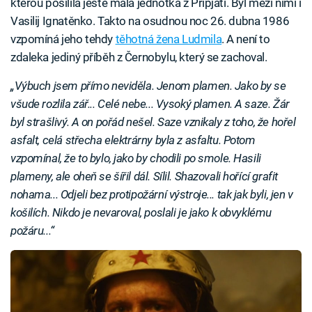
kterou posílila ještě malá jednotka z Pripjaťi. Byl mezi nimi i
Vasilij Ignatěnko. Takto na osudnou noc 26. dubna 1986
vzpomíná jeho tehdy
těhotná žena Ludmila
. A není to
zdaleka jediný příběh z Černobylu, který se zachoval.
„Výbuch jsem přímo neviděla. Jenom plamen. Jako by se
všude rozlila zář... Celé nebe... Vysoký plamen. A saze. Žár
byl strašlivý. A on pořád nešel. Saze vznikaly z toho, že hořel
asfalt, celá střecha elektrárny byla z asfaltu. Potom
vzpomínal, že to bylo, jako by chodili po smole. Hasili
plameny, ale oheň se šířil dál. Sílil. Shazovali hořící grafit
nohama... Odjeli bez protipožární výstroje... tak jak byli, jen v
košilích. Nikdo je nevaroval, poslali je jako k obvyklému
požáru...“