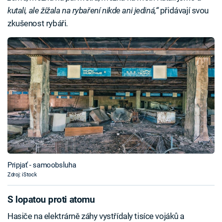
kutali, ale žížala na rybaření nikde ani jediná,“
přidávají svou
zkušenost rybáři.
Pripjať - samoobsluha
Zdroj: iStock
S lopatou proti atomu
Hasiče na elektrárně záhy vystřídaly tisíce vojáků a