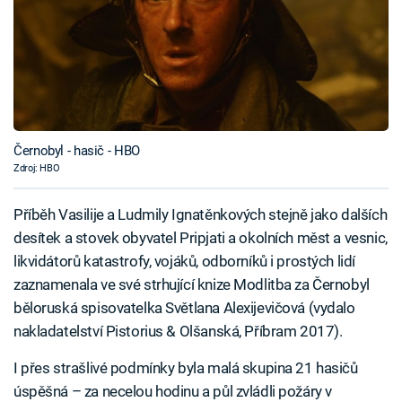
Černobyl - hasič - HBO
Zdroj: HBO
Příběh Vasilije a Ludmily Ignatěnkových stejně jako dalších
desítek a stovek obyvatel Pripjati a okolních měst a vesnic,
likvidátorů katastrofy, vojáků, odborníků i prostých lidí
zaznamenala ve své strhující knize Modlitba za Černobyl
běloruská spisovatelka Světlana Alexijevičová (vydalo
nakladatelství Pistorius & Olšanská, Příbram 2017).
I přes strašlivé podmínky byla malá skupina 21 hasičů
úspěšná – za necelou hodinu a půl zvládli požáry v