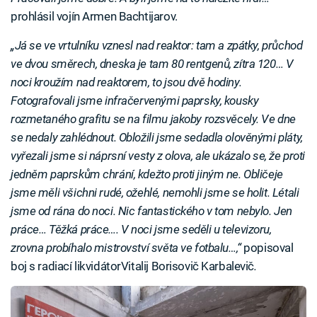
prohlásil vojín Armen Bachtijarov.
„Já se ve vrtulníku vznesl nad reaktor: tam a zpátky, průchod
ve dvou směrech, dneska je tam 80 rentgenů, zítra 120… V
noci kroužím nad reaktorem, to jsou dvě hodiny.
Fotografovali jsme infračervenými paprsky, kousky
rozmetaného grafitu se na filmu jakoby rozsvěcely. Ve dne
se nedaly zahlédnout. Obložili jsme sedadla olověnými pláty,
vyřezali jsme si náprsní vesty z olova, ale ukázalo se, že proti
jedněm paprskům chrání, kdežto proti jiným ne. Obličeje
jsme měli všichni rudé, ožehlé, nemohli jsme se holit. Létali
jsme od rána do noci. Nic fantastického v tom nebylo. Jen
práce… Těžká práce…. V noci jsme seděli u televizoru,
zrovna probíhalo mistrovství světa ve fotbalu…,“
popisoval
boj s radiací likvidátorVitalij Borisovič Karbalevič
.