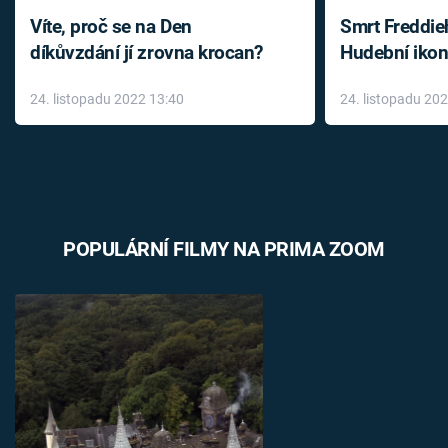
Víte, proč se na Den
Smrt Freddie
díkůvzdání jí zrovna krocan?
Hudební ikon
až do konce 
24. listopadu 2022 13:40
24. listopadu 20
léky
POPULÁRNÍ FILMY NA PRIMA ZOOM