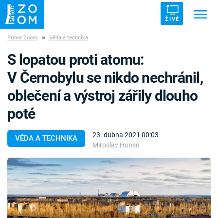
ŽIVĚ
Prima Zoom
■
Věda a technika
Trendy:
ZRÁDCI
UFO
DRUHÁ SVĚTOVÁ VÁLKA
S lopatou proti atomu:
ZÁHADY
VETŘELCI DÁVNOVĚKU
V Černobylu se nikdo nechránil,
oblečení a výstroj zářily dlouho
poté
Témata
23. dubna 2021 00:03
VĚDA A TECHNIKA
Miroslav Honsů
Témata
Pořady
TV Program