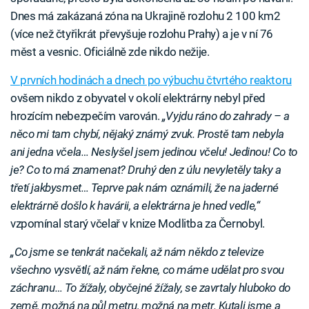
Dnes má zakázaná zóna na Ukrajině rozlohu 2 100 km2
(více než čtyřikrát převyšuje rozlohu Prahy) a je v ní 76
měst a vesnic. Oficiálně zde nikdo nežije.
V prvních hodinách a dnech po výbuchu čtvrtého reaktoru
ovšem nikdo z obyvatel v okolí elektrárny nebyl před
hrozícím nebezpečím varován.
„Vyjdu ráno do zahrady – a
něco mi tam chybí, nějaký známý zvuk. Prostě tam nebyla
ani jedna včela… Neslyšel jsem jedinou včelu! Jedinou! Co to
je? Co to má znamenat? Druhý den z úlu nevyletěly taky a
třetí jakbysmet… Teprve pak nám oznámili, že na jaderné
elektrárně došlo k havárii, a elektrárna je hned vedle,“
vzpomínal starý včelař v knize Modlitba za Černobyl.
„Co jsme se tenkrát načekali, až nám někdo z televize
všechno vysvětlí, až nám řekne, co máme udělat pro svou
záchranu… To žížaly, obyčejné žížaly, se zavrtaly hluboko do
země, možná na půl metru, možná na metr. Kutali jsme a