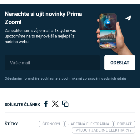
Nenechte si ujít novinky Prima
Zoom!
Zanechte nám svůj e-mail a 1x týdně vás
upozorníme na to nejnovější a nejlepší z
našeho webu.
ODESLAT
Odesláním formuláře souhlasíte s
podmínkami zpracování osobních údajů
SDÍLEJTE ČLÁNEK
ŠTÍTKY
ČERNOBYL
JADERNÁ ELEKTRÁRNA
PRIPJAŤ
VÝBUCH JADERNÉ ELEKTRÁRNY