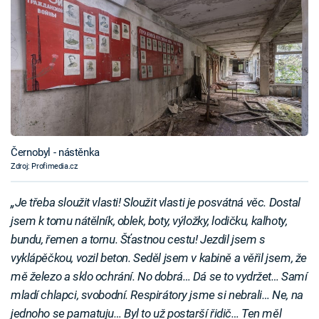
Černobyl - nástěnka
Zdroj: Profimedia.cz
„Je třeba sloužit vlasti! Sloužit vlasti je posvátná věc. Dostal
jsem k tomu nátělník, oblek, boty, výložky, lodičku, kalhoty,
bundu, řemen a tornu. Šťastnou cestu! Jezdil jsem s
vyklápěčkou, vozil beton. Seděl jsem v kabině a věřil jsem, že
mě železo a sklo ochrání. No dobrá… Dá se to vydržet… Samí
mladí chlapci, svobodní. Respirátory jsme si nebrali… Ne, na
jednoho se pamatuju… Byl to už postarší řidič… Ten měl