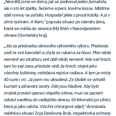
„Nevrátili jsme se domů, jak se podivoval jeden žurnalista,
ale o sto let zpátky. Sečeme srpem, kosíme kosou. Mlátíme
obilí rovnou na asfaltu. Hospodář plete z proutí košíky. A já v
zimě vyšívám. A tkám,“
popsala situaci po návratu žena,
která se vrátila do vesnice Bílý Břeh v Narovljanském
okrese (Gomelský kraj).
„Jdu za předsedou okresního výkonného výboru. Předseda
sedí ve své kanceláři a chytá se rukama za hlavu. Plán nikdo
neměnil ani strukturu setí obilí nikdo neměnil. Kde seli hrách,
tam ho sejí zase, přestože vědí, že hrách, stejně jako
všechny luštěniny, vstřebává nejvíce radiace. A tam je místy
40 curie i víc. Já jsem mu ukradená. Ze školek se vytratili
kuchaři a zdravotní sestry. Děti jsou hladové. Aby bylo
možné provést operaci slepého střeva, musí se pacient
odvést sanitkou do vedlejšího okresu, 60 kilometrů po silnici,
která je jako valcha. Všichni chirurgové odjeli,“
doznávala
nelehkou situaci Zoja Danilovna Bruk, inspektorka ochrany