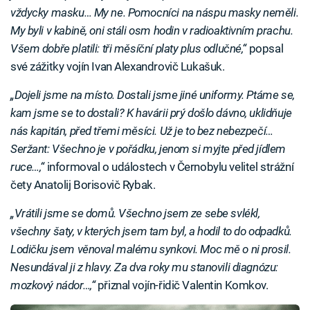
vždycky masku… My ne. Pomocníci na náspu masky neměli.
My byli v kabině, oni stáli osm hodin v radioaktivním prachu.
Všem dobře platili: tři měsíční platy plus odlučné,“
popsal
své zážitky vojín Ivan Alexandrovič Lukašuk.
„Dojeli jsme na místo. Dostali jsme jiné uniformy. Ptáme se,
kam jsme se to dostali? K havárii prý došlo dávno, uklidňuje
nás kapitán, před třemi měsíci. Už je to bez nebezpečí…
Seržant: Všechno je v pořádku, jenom si myjte před jídlem
ruce…,“
informoval o událostech v Černobylu velitel strážní
čety Anatolij Borisovič Rybak.
„Vrátili jsme se domů. Všechno jsem ze sebe svlékl,
všechny šaty, v kterých jsem tam byl, a hodil to do odpadků.
Lodičku jsem věnoval malému synkovi. Moc mě o ni prosil.
Nesundával ji z hlavy. Za dva roky mu stanovili diagnózu:
mozkový nádor…,“
přiznal vojín-řidič Valentin Komkov.