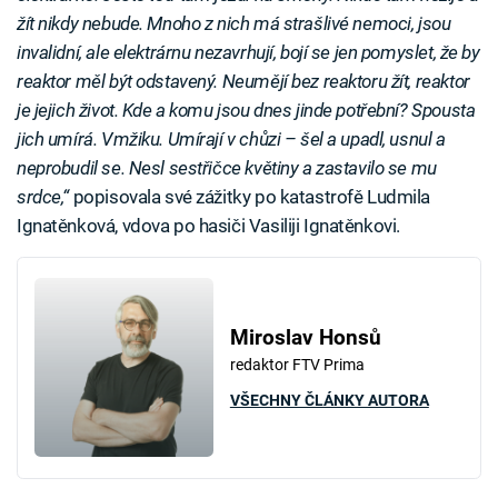
žít nikdy nebude. Mnoho z nich má strašlivé nemoci, jsou
invalidní, ale elektrárnu nezavrhují, bojí se jen pomyslet, že by
reaktor měl být odstavený. Neumějí bez reaktoru žít, reaktor
je jejich život. Kde a komu jsou dnes jinde potřební? Spousta
jich umírá. Vmžiku. Umírají v chůzi – šel a upadl, usnul a
neprobudil se. Nesl sestřičce květiny a zastavilo se mu
srdce,“
popisovala své zážitky po katastrofě Ludmila
Ignatěnková, vdova po hasiči Vasiliji Ignatěnkovi.
Miroslav Honsů
redaktor FTV Prima
VŠECHNY ČLÁNKY AUTORA