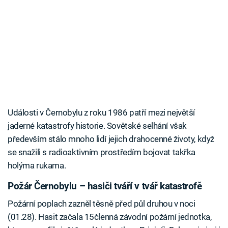
Události v Černobylu z roku 1986 patří mezi největší
jaderné katastrofy historie. Sovětské selhání však
především stálo mnoho lidí jejich drahocenné životy, když
se snažili s radioaktivním prostředím bojovat takřka
holýma rukama.
Požár Černobylu – hasiči tváří v tvář katastrofě
Požární poplach zazněl těsně před půl druhou v noci
(01.28). Hasit začala 15členná závodní požární jednotka,