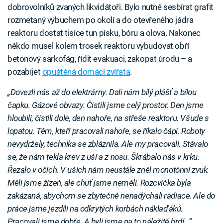
dobrovolníků zvaných likvidátoři. Bylo nutné sesbírat grafit
rozmetaný výbuchem po okolí a do otevřeného jádra
reaktoru dostat tisíce tun písku, bóru a olova. Nakonec
někdo musel kolem trosek reaktoru vybudovat obří
betonový sarkofág, řídit evakuaci, zakopat úrodu – a
pozabíjet
opuštěná domácí zvířata
.
„Dovezli nás až do elektrárny. Dali nám bílý plášť a bílou
čapku. Gázové obvazy. Čistili jsme celý prostor. Den jsme
hloubili, čistili dole, den nahoře, na střeše reaktoru. Všude s
lopatou. Těm, kteří pracovali nahoře, se říkalo čápi. Roboty
nevydržely, technika se zbláznila. Ale my pracovali. Stávalo
se, že nám tekla krev z uší a z nosu. Škrábalo nás v krku.
Řezalo v očích. V uších nám neustále zněl monotónní zvuk.
Měli jsme žízeň, ale chuť jsme neměli. Rozcvička byla
zakázaná, abychom se zbytečně nenadýchali radiace. Ale do
práce jsme jezdili na odkrytých korbách náklaďáků.
Pracovali jsme dobře. A byli jsme na to náležitě hrdí…“