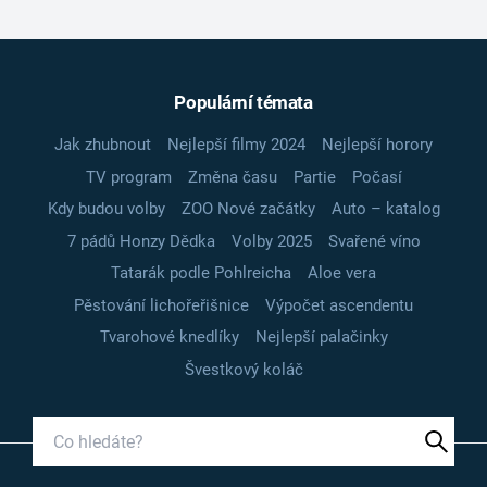
Populární témata
Jak zhubnout
Nejlepší filmy 2024
Nejlepší horory
TV program
Změna času
Partie
Počasí
Kdy budou volby
ZOO Nové začátky
Auto – katalog
7 pádů Honzy Dědka
Volby 2025
Svařené víno
Tatarák podle Pohlreicha
Aloe vera
Pěstování lichořeřišnice
Výpočet ascendentu
Tvarohové knedlíky
Nejlepší palačinky
Švestkový koláč