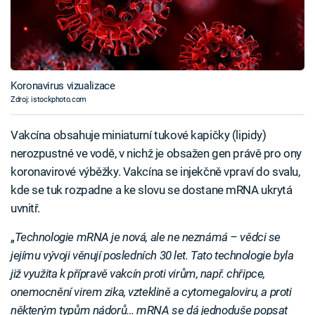
Koronavirus vizualizace
Zdroj: istockphoto.com
Vakcína obsahuje miniaturní tukové kapičky (lipidy)
nerozpustné ve vodě, v nichž je obsažen gen právě pro ony
koronavirové výběžky. Vakcína se injekčně vpraví do svalu,
kde se tuk rozpadne a ke slovu se dostane mRNA ukrytá
uvnitř.
„
Technologie mRNA je nová, ale ne neznámá – vědci se
jejímu vývoji věnují posledních 30 let. Tato technologie byla
již využita k přípravě vakcín proti virům, např. chřipce,
onemocnění virem zika, vzteklině a cytomegaloviru, a proti
některým typům nádorů… mRNA se dá jednoduše popsat