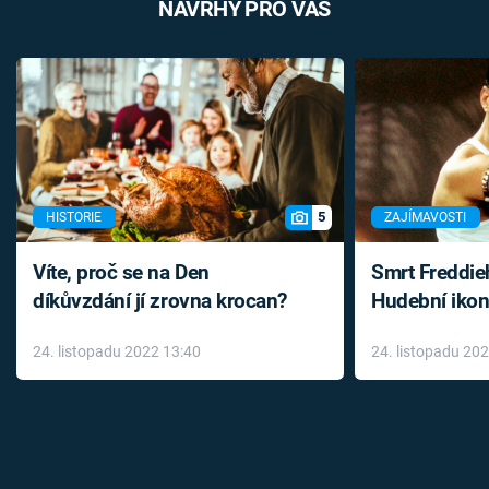
NÁVRHY PRO VÁS
5
HISTORIE
ZAJÍMAVOSTI
Víte, proč se na Den
Smrt Freddie
díkůvzdání jí zrovna krocan?
Hudební ikon
až do konce 
24. listopadu 2022 13:40
24. listopadu 20
léky