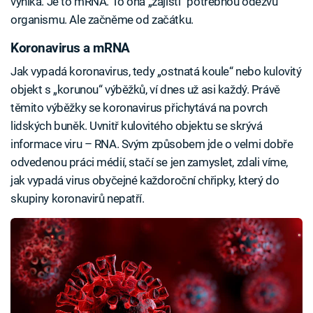
vyniká. Je to mRNA. To ona „zajistí“ potřebnou odezvu
organismu. Ale začněme od začátku.
Koronavirus a mRNA
Jak vypadá koronavirus, tedy „ostnatá koule“ nebo kulovitý
objekt s „korunou“ výběžků, ví dnes už asi každý. Právě
těmito výběžky se koronavirus přichytává na povrch
lidských buněk. Uvnitř kulovitého objektu se skrývá
informace viru – RNA. Svým způsobem jde o velmi dobře
odvedenou práci médií, stačí se jen zamyslet, zdali víme,
jak vypadá virus obyčejné každoroční chřipky, který do
skupiny koronavirů nepatří.