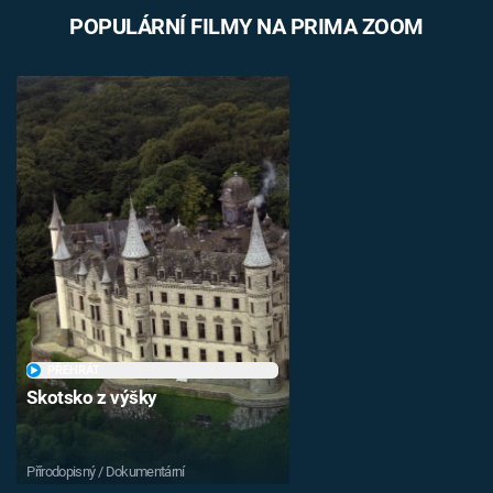
POPULÁRNÍ FILMY NA PRIMA ZOOM
PŘEHRÁT
Skotsko z výšky
Přírodopisný / Dokumentární