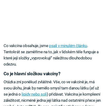
Co vakcína obsahuje, jsme
psali v minulém článku
.
Tentokrát se zaměříme na to, jak v lidském těle funguje a
které její složky „vyprovokují“ náležitou dlouhodobou
odezvu.
Co je hlavní složkou vakcíny?
Otázka zní poněkud zvláštně. Vše, co ve vakcíně je, má
svou úlohu, jinak by nemělo smysl tam danou látku (ať už
se jedná o
lipidy nebo soli
) přidávat. Vakcína je komplexní
záležitost, nicméně jedna její látka nad ostatními přece jen