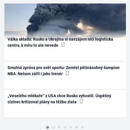
Válka skladů: Rusko a Ukrajina si navzájem ničí logistická
centra, k míru to ale nevede
Smutná zpráva pro svět sportu: Zemřel pětinásobný šampion
NBA. Nelson zářil i jako trenér
„Veselého mlékaře“ z USA chce Rusko vyhostit. Úspěšný
cizinec kritizoval plány na těžbu zlata