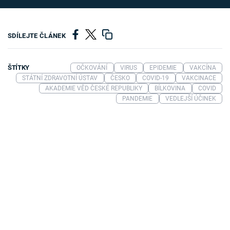
SDÍLEJTE ČLÁNEK
ŠTÍTKY
OČKOVÁNÍ
VIRUS
EPIDEMIE
VAKCÍNA
STÁTNÍ ZDRAVOTNÍ ÚSTAV
ČESKO
COVID-19
VAKCINACE
AKADEMIE VĚD ČESKÉ REPUBLIKY
BÍLKOVINA
COVID
PANDEMIE
VEDLEJŠÍ ÚČINEK