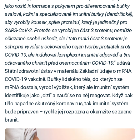
jako nosič informace s pokynem pro diferencované buňky
svalové, kožní a specializované imunitní buňky (dendritické),
aby vyrobily kousek ‚spike proteinu
‘
, který je jedinečný pro
SARS-CoV-2. Protože se vyrobí jen část S proteinu, nemůže
očkované osobě uškodit, ale i tato malá část S proteinu je
schopna vyvolat u očkovaného nejen tvorbu protilátek proti
COVID-19, ale indukovat komplexní imunitní odpověď a tím
očkovaného chránit před onemocněním COVID-19
,“ udává
Státní zdravotní ústav v materiálu Základní údaje o mRNA
COVID-19 vakcíně. Buňky lidského těla, do kterých se
mRNA dostala, vyrobí výběžek, který ale imunitní systém
identifikuje jako „cizí“ a naučí se na něj reagovat. Když pak
tělo napadne skutečný koronavirus, tak imunitní systém
bude připraven – rychle jej rozpozná a okamžitě se začne
bránit.