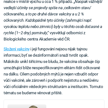
reakce v místě vpichu u cca 1 % případů. „
Naopak vážnější
vedlejší účinky se projevily spíše na ‚celkovém stavu
‘
očkovaného, a to po druhé dávce vakcíny a u 2 %
očkovaných. Každopádně tyto účinky (zahrnující např.
vysokou teplotu nebo zimnici) byly u těchto osob dočasné a
rychle (1–2 dny) pominuly
,“ vysvětlují odborníci z
Biologického centra Akademie věd ČR.
Složení vakcíny
i její fungování nejsou nijak tajnou
informací, byť se dezinformátoři snaží tvrdit opak.
Málokdo unikl šířícímu se bludu, že vakcína obsahuje čip
umožňující blíže nespecifikovaným elitám řídit očkované
na dálku. Cílem podobných mýtů je nejen vzbudit odpor
vůči vakcíně, ale zároveň i podpořit nejistotu a nedůvěru
vůči oficiálním vědeckým strukturám a institucím. Tomuto
tématu se budeme věnovat příště.