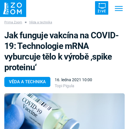
ŽIVĚ
Prima Zoom
■
Věda a technika
Trendy:
ZRÁDCI
UFO
DRUHÁ SVĚTOVÁ VÁLKA
Jak funguje vakcína na COVID-
ZÁHADY
VETŘELCI DÁVNOVĚKU
19: Technologie mRNA
vyburcuje tělo k výrobě ‚spike
proteinu‘
Témata
16. ledna 2021 10:00
VĚDA A TECHNIKA
Topi Pigula
Témata
Pořady
TV Program