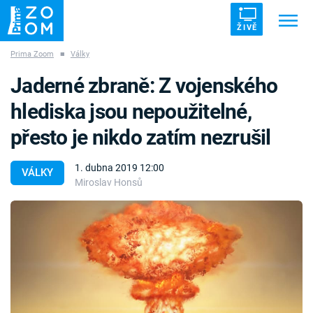
ŽIVĚ
Prima Zoom
■
Války
Trendy:
ZRÁDCI
UFO
DRUHÁ SVĚTOVÁ VÁLKA
Jaderné zbraně: Z vojenského
ZÁHADY
VETŘELCI DÁVNOVĚKU
hlediska jsou nepoužitelné,
přesto je nikdo zatím nezrušil
1. dubna 2019 12:00
VÁLKY
Miroslav Honsů
Témata
Témata
Pořady
TV Program