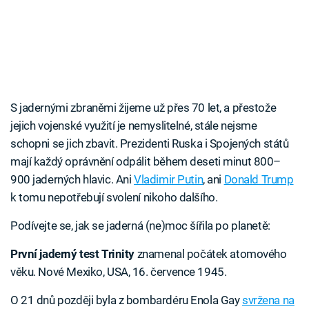
S jadernými zbraněmi žijeme už přes 70 let, a přestože
jejich vojenské využití je nemyslitelné, stále nejsme
schopni se jich zbavit. Prezidenti Ruska i Spojených států
mají každý oprávnění odpálit během deseti minut 800–
900 jaderných hlavic. Ani
Vladimir Putin
, ani
Donald Trump
k tomu nepotřebují svolení nikoho dalšího.
Podívejte se, jak se jaderná (ne)moc šířila po planetě:
První jaderný test Trinity
znamenal počátek atomového
věku. Nové Mexiko, USA, 16. července 1945.
O 21 dnů později byla z bombardéru Enola Gay
svržena na