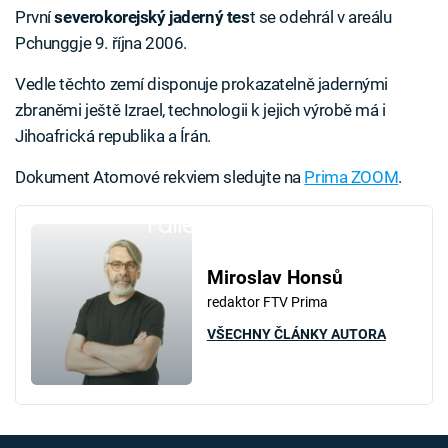
První
severokorejský jaderný tes
t se odehrál v areálu
Pchunggje 9. října 2006.
Vedle těchto zemí disponuje prokazatelně jadernými
zbraněmi ještě Izrael, technologii k jejich výrobě má i
Jihoafrická republika a Írán.
Dokument Atomové rekviem sledujte na
Prima ZOOM
.
Failed to fetch
Miroslav Honsů
redaktor FTV Prima
VŠECHNY ČLÁNKY AUTORA