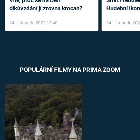
Víte, proč se na Den
Smrt Freddie
díkůvzdání jí zrovna krocan?
Hudební ikon
až do konce 
24. listopadu 2022 13:40
24. listopadu 20
léky
POPULÁRNÍ FILMY NA PRIMA ZOOM