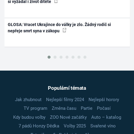
si vyžádal i život dítěte
GLOSA: Vracet Ukrajince do války je zlo. Žádný rodič si
nepřeje smrt syna v zákopu
Populární témata
Jak zhubnout
Nejlepší filmy 2024
Nejlepší horory
TV program
Změna času
Partie
Počasí
Kdy budou volby
ZOO Nové začátky
Auto – katalog
7 pádů Honzy Dědka
Volby 2025
Svařené víno