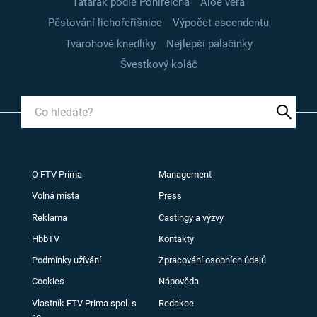
Tatarák podle Pohlreicha
Aloe vera
Pěstování lichořeřišnice
Výpočet ascendentu
Tvarohové knedlíky
Nejlepší palačinky
Švestkový koláč
O FTV Prima
Management
Volná místa
Press
Reklama
Castingy a výzvy
HbbTV
Kontakty
Podmínky užívání
Zpracování osobních údajů
Cookies
Nápověda
Vlastník FTV Prima spol. s
Redakce
r.o.