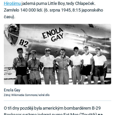
Hirošimu
jaderná puma Little Boy, tedy Chlapeček.
Zemřelo 140 000 lidí. (6. srpna 1945, 8:15 japonského
času).
Enola Gay
Zdroj: Wikimedia Commons/volné dílo
O tři dny později byla americkým bombardérem B-29
Bockscar svržena jaderná puma Fat Man (Tlouštík)
na