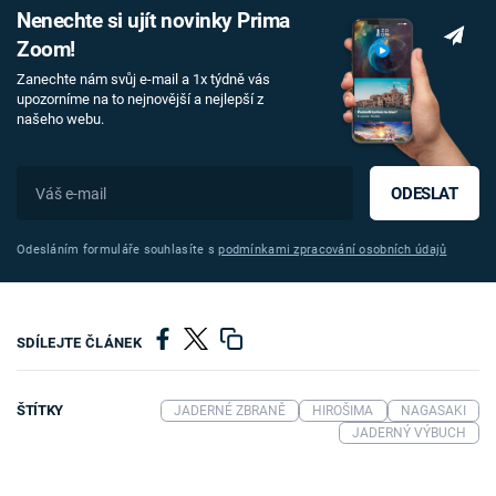
Nenechte si ujít novinky Prima
Zoom!
Zanechte nám svůj e-mail a 1x týdně vás
upozorníme na to nejnovější a nejlepší z
našeho webu.
ODESLAT
Odesláním formuláře souhlasíte s
podmínkami zpracování osobních údajů
SDÍLEJTE ČLÁNEK
ŠTÍTKY
JADERNÉ ZBRANĚ
HIROŠIMA
NAGASAKI
JADERNÝ VÝBUCH