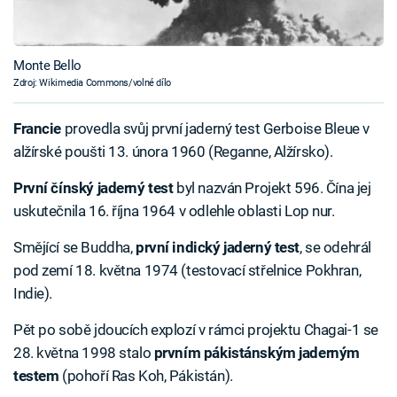
Monte Bello
Zdroj: Wikimedia Commons/volné dílo
Francie
provedla svůj první jaderný test Gerboise Bleue v
alžírské poušti 13. února 1960 (Reganne, Alžírsko).
První čínský jaderný test
byl nazván Projekt 596. Čína jej
uskutečnila 16. října 1964 v odlehle oblasti Lop nur.
Smějící se Buddha,
první indický jaderný test
, se odehrál
pod zemí 18. května 1974 (testovací střelnice Pokhran,
Indie).
Pět po sobě jdoucích explozí v rámci projektu Chagai-1 se
28. května 1998 stalo
prvním pákistánským jaderným
testem
(pohoří Ras Koh, Pákistán).