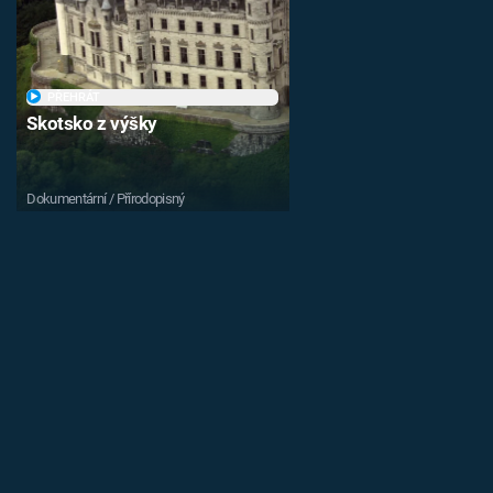
PŘEHRÁT
Skotsko z výšky
Dokumentární / Přírodopisný