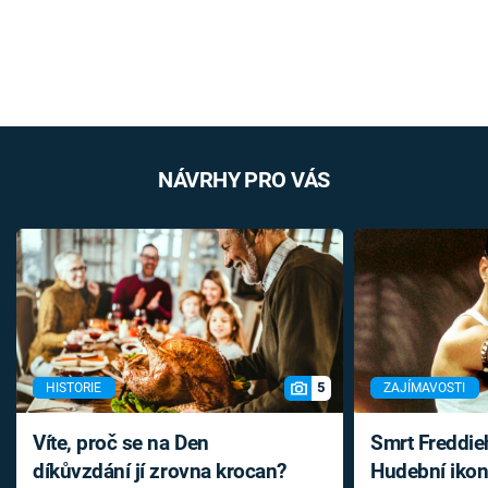
NÁVRHY PRO VÁS
5
HISTORIE
ZAJÍMAVOSTI
Víte, proč se na Den
Smrt Freddie
díkůvzdání jí zrovna krocan?
Hudební ikon