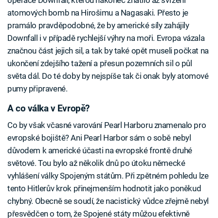
operace Downfall, kterou nakonec zhatilo až svržení
atomových bomb na Hirošimu a Nagasaki. Přesto je
pramálo pravděpodobné, že by americké síly zahájily
Downfall i v případě rychlejší výhry na moři. Evropa vázala
značnou část jejich sil, a tak by také opět museli počkat na
ukončení zdejšího tažení a přesun pozemních sil o půl
světa dál. Do té doby by nejspíše tak či onak byly atomové
pumy připravené.
A co válka v Evropě?
Co by však včasné varování Pearl Harboru znamenalo pro
evropské bojiště? Ani Pearl Harbor sám o sobě nebyl
důvodem k americké účasti na evropské frontě druhé
světové. Tou bylo až několik dnů po útoku německé
vyhlášení války Spojeným státům. Při zpětném pohledu lze
tento Hitlerův krok přinejmenším hodnotit jako poněkud
chybný. Obecně se soudí, že nacistický vůdce zřejmě nebyl
přesvědčen o tom, že Spojené státy můžou efektivně