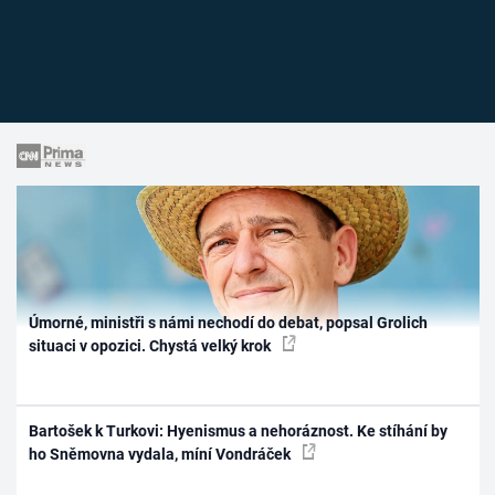
Úmorné, ministři s námi nechodí do debat, popsal Grolich
situaci v opozici. Chystá velký krok
Bartošek k Turkovi: Hyenismus a nehoráznost. Ke stíhání by
ho Sněmovna vydala, míní Vondráček