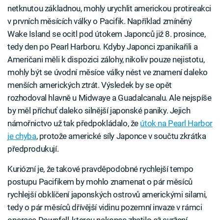
netknutou základnou, mohly urychlit americkou protireakci
v prvních měsících války o Pacifik. Například zmíněný
Wake Island se ocitl pod útokem Japonců již 8. prosince,
tedy den po Pearl Harboru. Kdyby Japonci zpanikařili a
Američani měli k dispozici zálohy, nikoliv pouze nejistotu,
mohly být se úvodní měsíce války nést ve znamení daleko
menších amerických ztrát. Výsledek by se opět
rozhodoval hlavně u Midwaye a Guadalcanalu. Ale nejspíše
by měl příchuť daleko silnější japonské paniky. Jejich
námořnictvo už tak předpokládalo, že
útok na Pearl Harbor
je chyba
, protože americké síly Japonce v součtu zkrátka
předprodukují.
Kuriózní je, že takové pravděpodobné rychlejší tempo
postupu Pacifikem by mohlo znamenat o pár měsíců
rychlejší obklíčení japonských ostrovů americkými silami,
tedy o pár měsíců dřívější vidinu pozemní invaze v rámci