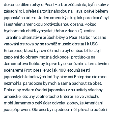
dokonce dílem bitvy o Pearl Harbor zúčastnila, byť nikoliv v
zásadní roli, přelétala totiž náhodou na Havaj právě během
japonského úderu. Jeden americký stroj tak paradoxně byl
i sestřelen americkou protivzdušnou obranu. Pokud
bychom tak chtěli vymyslet, třeba v duchu Quentina
Tarantina, alternativní průběh bitvy o Pearl Harbor, včasné
varování ostrova by se rovněž muselo dostat i k USS
Enterprise, která by rovněž mohla být o něco blíže. Její
zapojení do obrany, možná dokonce i protiútoku na
Jamamotovu flotilu, by teprve bylo kuriózním alternativním
scénářem! Proti přesile víc jak 400 letounů šesti
japonských letadlových lodí by sice ani Enteprise nic moc
nezmohla, paradoxně by mohla sama padnout za oběť.
Pokud by ovšem úvodní japonskou vlnu uvítaly všechny
americké letouny včetně těch z Enterprise ve vzduchu,
mohl Jamamoto celý úder odvolat z obav, že Američani
jsou připraveni. Obránci by najednou měli převahu početní