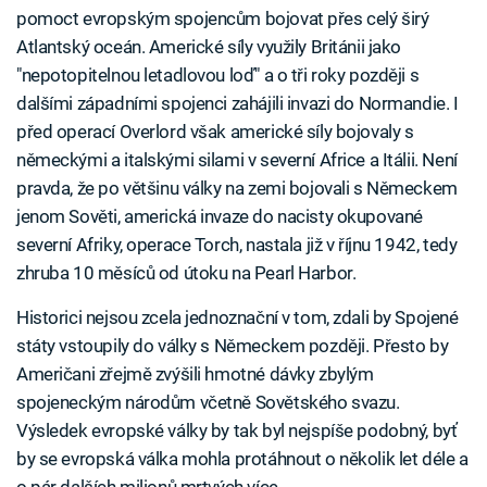
pomoct evropským spojencům bojovat přes celý širý
Atlantský oceán. Americké síly využily Británii jako
"nepotopitelnou letadlovou loď" a o tři roky později s
dalšími západními spojenci zahájili invazi do Normandie. I
před operací Overlord však americké síly bojovaly s
německými a italskými silami v severní Africe a Itálii. Není
pravda, že po většinu války na zemi bojovali s Německem
jenom Sověti, americká invaze do nacisty okupované
severní Afriky, operace Torch, nastala již v říjnu 1942, tedy
zhruba 10 měsíců od útoku na Pearl Harbor.
Historici nejsou zcela jednoznační v tom, zdali by Spojené
státy vstoupily do války s Německem později. Přesto by
Američani zřejmě zvýšili hmotné dávky zbylým
spojeneckým národům včetně Sovětského svazu.
Výsledek evropské války by tak byl nejspíše podobný, byť
by se evropská válka mohla protáhnout o několik let déle a
o pár dalších milionů mrtvých více.