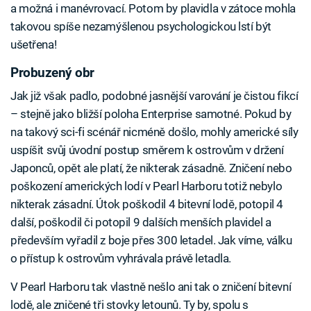
a možná i manévrovací. Potom by plavidla v zátoce mohla
takovou spíše nezamýšlenou psychologickou lstí být
ušetřena!
Probuzený obr
Jak již však padlo, podobné jasnější varování je čistou fikcí
– stejně jako bližší poloha Enterprise samotné. Pokud by
na takový sci-fi scénář nicméně došlo, mohly americké síly
uspíšit svůj úvodní postup směrem k ostrovům v držení
Japonců, opět ale platí, že nikterak zásadně. Zničení nebo
poškození amerických lodí v Pearl Harboru totiž nebylo
nikterak zásadní. Útok poškodil 4 bitevní lodě, potopil 4
další, poškodil či potopil 9 dalších menších plavidel a
především vyřadil z boje přes 300 letadel. Jak víme, válku
o přístup k ostrovům vyhrávala právě letadla.
V Pearl Harboru tak vlastně nešlo ani tak o zničení bitevní
lodě, ale zničené tři stovky letounů. Ty by, spolu s