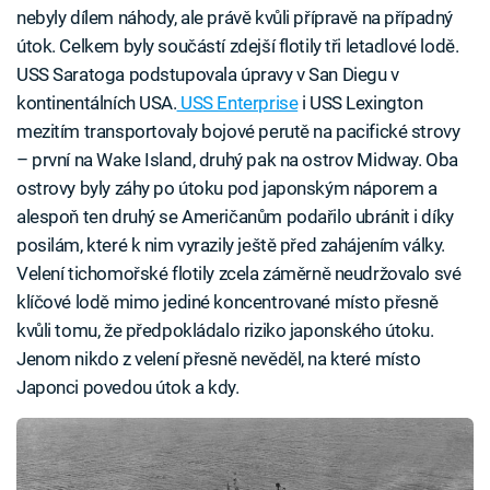
nebyly dílem náhody, ale právě kvůli přípravě na případný
útok. Celkem byly součástí zdejší flotily tři letadlové lodě.
USS Saratoga podstupovala úpravy v San Diegu v
kontinentálních USA.
USS Enterprise
i USS Lexington
mezitím transportovaly bojové perutě na pacifické strovy
– první na Wake Island, druhý pak na ostrov Midway. Oba
ostrovy byly záhy po útoku pod japonským náporem a
alespoň ten druhý se Američanům podařilo ubránit i díky
posilám, které k nim vyrazily ještě před zahájením války.
Velení tichomořské flotily zcela záměrně neudržovalo své
klíčové lodě mimo jediné koncentrované místo přesně
kvůli tomu, že předpokládalo riziko japonského útoku.
Jenom nikdo z velení přesně nevěděl, na které místo
Japonci povedou útok a kdy.