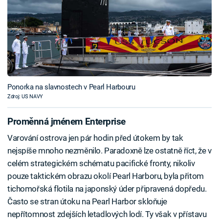
Ponorka na slavnostech v Pearl Harbouru
Zdroj: US NAVY
Proměnná jménem Enterprise
Varování ostrova jen pár hodin před útokem by tak
nejspíše mnoho nezměnilo. Paradoxně lze ostatně říct, že v
celém strategickém schématu pacifické fronty, nikoliv
pouze taktickém obrazu okolí Pearl Harboru, byla přitom
tichomořská flotila na japonský úder připravená dopředu.
Často se stran útoku na Pearl Harbor skloňuje
nepřítomnost zdejších letadlových lodí. Ty však v přístavu