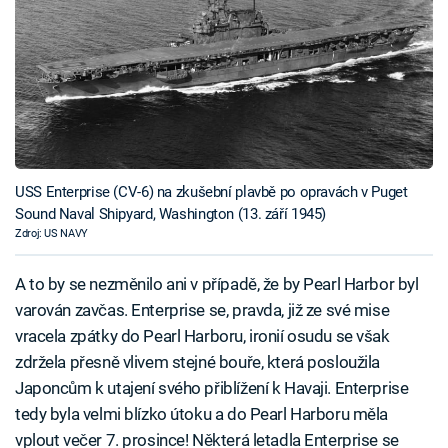
USS Enterprise (CV-6) na zkušební plavbě po opravách v Puget
Sound Naval Shipyard, Washington (13. září 1945)
Zdroj: US NAVY
A to by se nezměnilo ani v případě, že by Pearl Harbor byl
varován zavčas. Enterprise se, pravda, již ze své mise
vracela zpátky do Pearl Harboru, ironií osudu se však
zdržela přesně vlivem stejné bouře, která posloužila
Japoncům k utajení svého přiblížení k Havaji. Enterprise
tedy byla velmi blízko útoku a do Pearl Harboru měla
vplout večer 7. prosince! Některá letadla Enterprise se