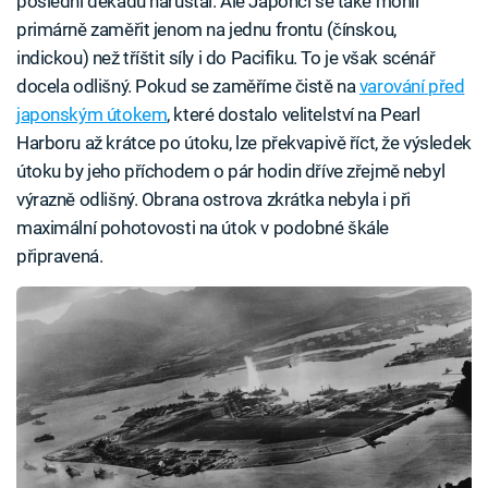
poslední dekádu narůstal. Ale Japonci se také mohli
primárně zaměřit jenom na jednu frontu (čínskou,
indickou) než tříštit síly i do Pacifiku. To je však scénář
docela odlišný. Pokud se zaměříme čistě na
varování před
japonským útokem
, které dostalo velitelství na Pearl
Harboru až krátce po útoku, lze překvapivě říct, že výsledek
útoku by jeho příchodem o pár hodin dříve zřejmě nebyl
výrazně odlišný. Obrana ostrova zkrátka nebyla i při
maximální pohotovosti na útok v podobné škále
připravená.