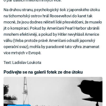
Na druhou stranu, psychologický šok z japonského útoku
na tichomořský ostrov hrál Rooseveltovi do karet tak
mocně, že jsou dodnes někteří lidé přesvědčeni, že muselo
jít o konspiraci. Pokud by Američani Pearl Harbor ubránili
mnohem efektivněji, a pokud by Hitler nevyhlásil Americe
válku (třeba protože právě Američani odrazili japonský
operační svaz), mohla by paradoxně tato výhra znamenat
více mrtvých v Evropě.
Text: Ladislav Loukota
Podívejte se na galerii fotek ze dne útoku