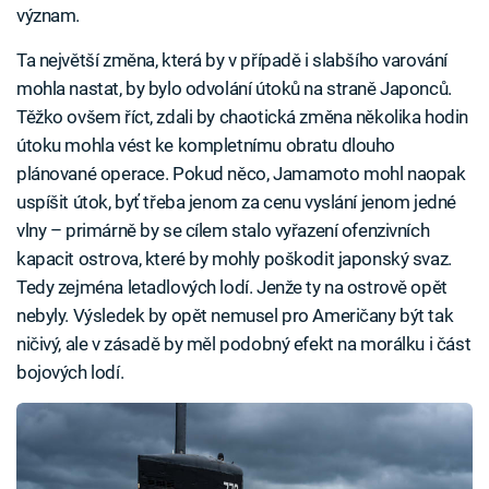
význam.
Ta největší změna, která by v případě i slabšího varování
mohla nastat, by bylo odvolání útoků na straně Japonců.
Těžko ovšem říct, zdali by chaotická změna několika hodin
útoku mohla vést ke kompletnímu obratu dlouho
plánované operace. Pokud něco, Jamamoto mohl naopak
uspíšit útok, byť třeba jenom za cenu vyslání jenom jedné
vlny – primárně by se cílem stalo vyřazení ofenzivních
kapacit ostrova, které by mohly poškodit japonský svaz.
Tedy zejména letadlových lodí. Jenže ty na ostrově opět
nebyly. Výsledek by opět nemusel pro Američany být tak
ničivý, ale v zásadě by měl podobný efekt na morálku i část
bojových lodí.