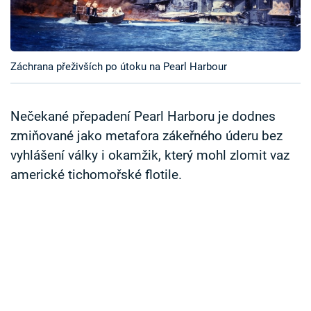
Časopis
Sledujte prima+
Záchrana přeživších po útoku na Pearl Harbour
Přihlášení
Nečekané přepadení Pearl Harboru je dodnes
zmiňované jako metafora zákeřného úderu bez
Sledujte nás
vyhlášení války i okamžik, který mohl zlomit vaz
americké tichomořské flotile.