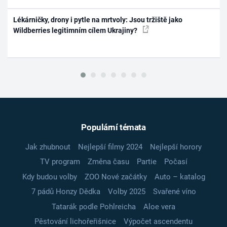
Lékárničky, drony i pytle na mrtvoly: Jsou tržiště jako
Wildberries legitimním cílem Ukrajiny?
Populární témata
Jak zhubnout
Nejlepší filmy 2024
Nejlepší horory
TV program
Změna času
Partie
Počasí
Kdy budou volby
ZOO Nové začátky
Auto – katalog
7 pádů Honzy Dědka
Volby 2025
Svařené víno
Tatarák podle Pohlreicha
Aloe vera
Pěstování lichořeřišnice
Výpočet ascendentu