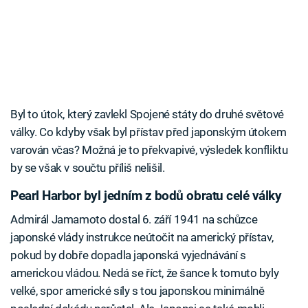
Byl to útok, který zavlekl Spojené státy do druhé světové
války. Co kdyby však byl přístav před japonským útokem
varován včas? Možná je to překvapivé, výsledek konfliktu
by se však v součtu příliš nelišil.
Pearl Harbor byl jedním z bodů obratu celé války
Admirál Jamamoto dostal 6. září 1941 na schůzce
japonské vlády instrukce neútočit na americký přístav,
pokud by dobře dopadla japonská vyjednávání s
americkou vládou. Nedá se říct, že šance k tomuto byly
velké, spor americké síly s tou japonskou minimálně