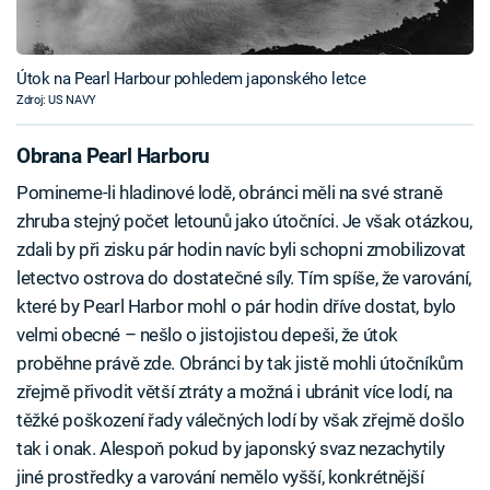
Útok na Pearl Harbour pohledem japonského letce
Zdroj: US NAVY
Obrana Pearl Harboru
Pomineme-li hladinové lodě, obránci měli na své straně
zhruba stejný počet letounů jako útočníci. Je však otázkou,
zdali by při zisku pár hodin navíc byli schopni zmobilizovat
letectvo ostrova do dostatečné síly. Tím spíše, že varování,
které by Pearl Harbor mohl o pár hodin dříve dostat, bylo
velmi obecné – nešlo o jistojistou depeši, že útok
proběhne právě zde. Obránci by tak jistě mohli útočníkům
zřejmě přivodit větší ztráty a možná i ubránit více lodí, na
těžké poškození řady válečných lodí by však zřejmě došlo
tak i onak. Alespoň pokud by japonský svaz nezachytily
jiné prostředky a varování nemělo vyšší, konkrétnější