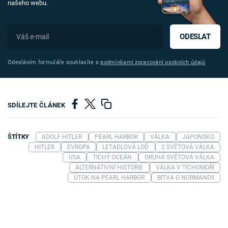
našeho webu.
ODESLAT
Odesláním formuláře souhlasíte s
podmínkami zpracování osobních údajů
SDÍLEJTE ČLÁNEK
ŠTÍTKY
ADOLF HITLER
PEARL HARBOR
VÁLKA
JAPONSKO
HITLER
EVROPA
LETADLOVÁ LOĎ
2 SVĚTOVÁ VÁLKA
USA
TICHÝ OCEÁN
DRUHÁ SVĚTOVÁ VÁLKA
ALTERNATIVNÍ HISTORIE
VÁLKA V TICHOMOŘÍ
ÚTOK NA PEARL HARBOR
BITVA O NORMANDII