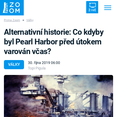
ŽIVĚ
Prima Zoom
■
Války
Trendy:
ZRÁDCI
UFO
DRUHÁ SVĚTOVÁ VÁLKA
Alternativní historie: Co kdyby
ZÁHADY
VETŘELCI DÁVNOVĚKU
byl Pearl Harbor před útokem
varován včas?
30. října 2019 06:00
VÁLKY
Topi Pigula
Témata
Témata
Pořady
TV Program