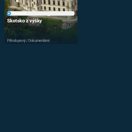
PŘEHRÁT
Skotsko z výšky
Přírodopisný / Dokumentární