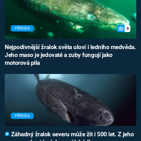
5
PŘÍRODA
Nejpodivnější žralok světa uloví i ledního medvěda.
Jeho maso je jedovaté a zuby fungují jako
motorová pila
PŘÍRODA
Záhadný žralok severu může žít i 500 let. Z jeho