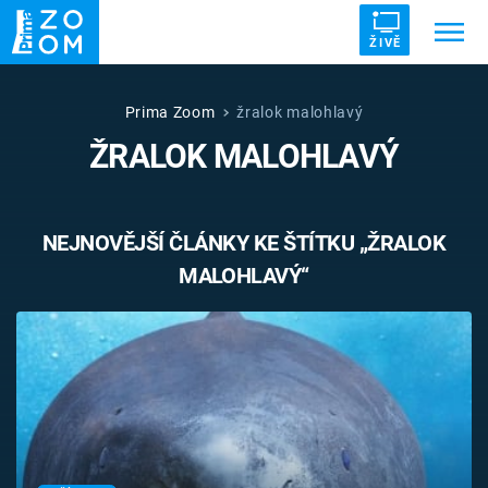
ŽIVĚ
Trendy:
ZRÁDCI
UFO
DRUHÁ SVĚTOVÁ VÁLKA
Prima Zoom
žralok malohlavý
ŽRALOK MALOHLAVÝ
ZÁHADY
VETŘELCI DÁVNOVĚKU
NEJNOVĚJŠÍ ČLÁNKY KE ŠTÍTKU „ŽRALOK
MALOHLAVÝ“
Témata
Témata
Pořady
TV Program