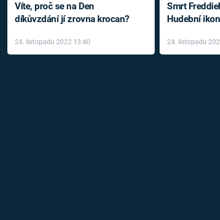
Víte, proč se na Den
Smrt Freddie
díkůvzdání jí zrovna krocan?
Hudební ikon
až do konce 
24. listopadu 2022 13:40
24. listopadu 20
léky