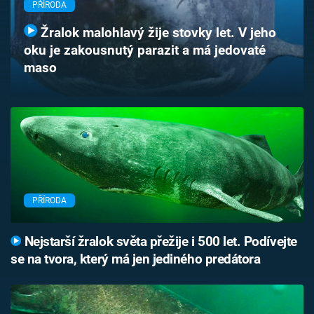
PŘÍRODA
Časopis
Žralok malohlavý žije stovky let. V jeho
Sledujte prima+
oku je zakousnutý parazit a má jedovaté
maso
Přihlášení
Sledujte nás
PŘÍRODA
Nejstarší žralok světa přežije i 500 let. Podívejte
se na tvora, který má jen jediného predátora