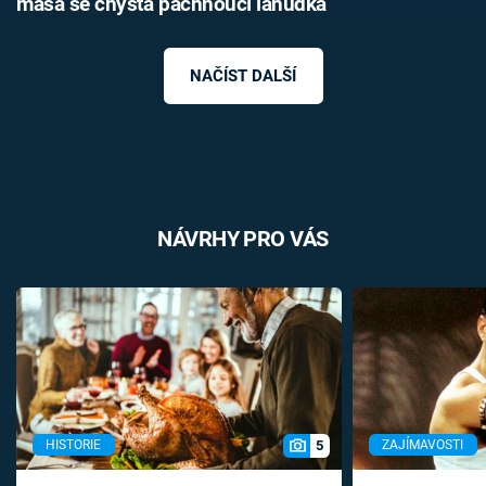
masa se chystá páchnoucí lahůdka
NAČÍST DALŠÍ
NÁVRHY PRO VÁS
5
HISTORIE
ZAJÍMAVOSTI