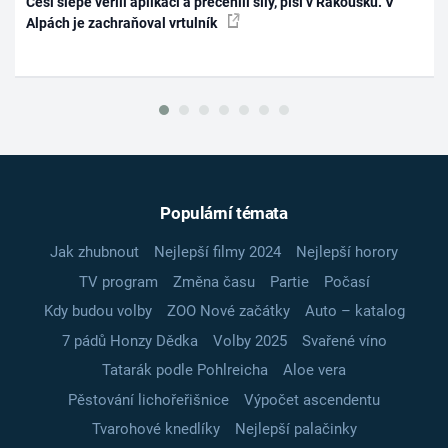
Češi slepě věřili aplikaci a přecenili síly, píší v Rakousku. V
Alpách je zachraňoval vrtulník
Populární témata
Jak zhubnout
Nejlepší filmy 2024
Nejlepší horory
TV program
Změna času
Partie
Počasí
Kdy budou volby
ZOO Nové začátky
Auto – katalog
7 pádů Honzy Dědka
Volby 2025
Svařené víno
Tatarák podle Pohlreicha
Aloe vera
Pěstování lichořeřišnice
Výpočet ascendentu
Tvarohové knedlíky
Nejlepší palačinky