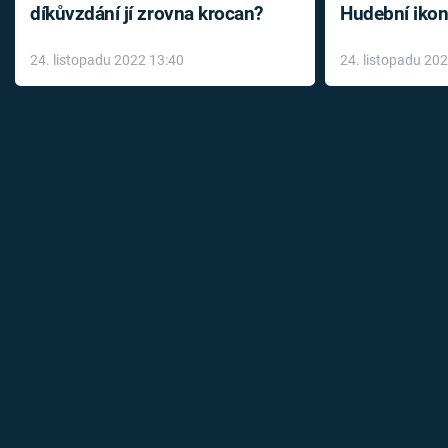
díkůvzdání jí zrovna krocan?
Hudební ikon
až do konce 
24. listopadu 2022 13:40
24. listopadu 20
léky