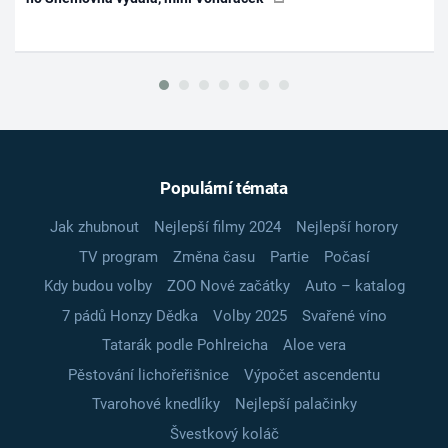
Populární témata
Jak zhubnout
Nejlepší filmy 2024
Nejlepší horory
TV program
Změna času
Partie
Počasí
Kdy budou volby
ZOO Nové začátky
Auto – katalog
7 pádů Honzy Dědka
Volby 2025
Svařené víno
Tatarák podle Pohlreicha
Aloe vera
Pěstování lichořeřišnice
Výpočet ascendentu
Tvarohové knedlíky
Nejlepší palačinky
Švestkový koláč