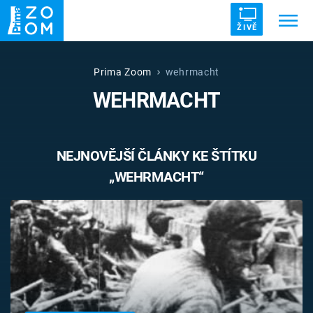
ŽIVĚ
Trendy:
ZRÁDCI
UFO
DRUHÁ SVĚTOVÁ VÁLKA
Prima Zoom
wehrmacht
WEHRMACHT
ZÁHADY
VETŘELCI DÁVNOVĚKU
NEJNOVĚJŠÍ ČLÁNKY KE ŠTÍTKU
„WEHRMACHT“
Témata
Témata
Pořady
TV Program