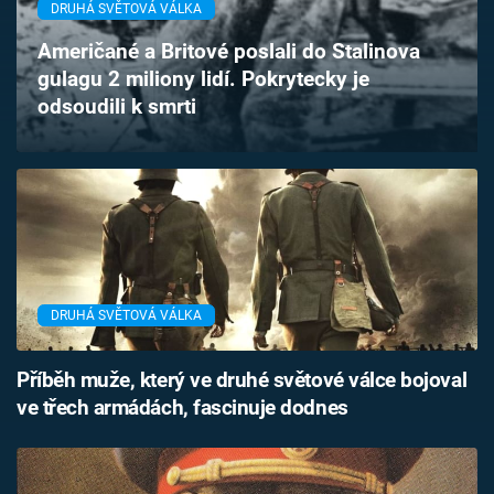
DRUHÁ SVĚTOVÁ VÁLKA
Časopis
Američané a Britové poslali do Stalinova
Sledujte prima+
gulagu 2 miliony lidí. Pokrytecky je
odsoudili k smrti
Přihlášení
Sledujte nás
DRUHÁ SVĚTOVÁ VÁLKA
Příběh muže, který ve druhé světové válce bojoval
ve třech armádách, fascinuje dodnes