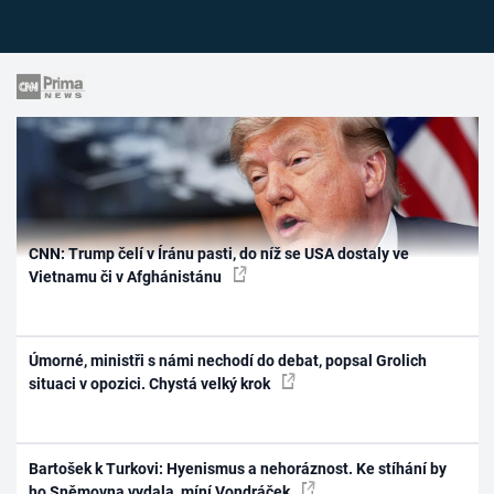
CNN: Trump čelí v Íránu pasti, do níž se USA dostaly ve
Vietnamu či v Afghánistánu
Úmorné, ministři s námi nechodí do debat, popsal Grolich
situaci v opozici. Chystá velký krok
Bartošek k Turkovi: Hyenismus a nehoráznost. Ke stíhání by
ho Sněmovna vydala, míní Vondráček