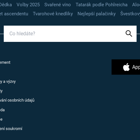
Dědka
Volby 2025
Svařené víno
Tatarák podle Pohlreicha
Alo
t ascendentu
Tvarohové knedlíky
Nejlepší palačinky
Švestkov
ement
App
y a výzvy
ty
vání osobních údajů
ěda
ce
ení soukromí