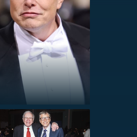
US
RSUS
ZE A