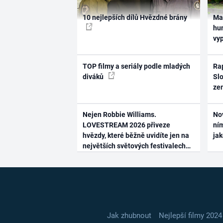
10 nejlepších dílů Hvězdné brány
Ma
hum
vy
TOP filmy a seriály podle mladých
Rap
diváků
Slo
ze
Nejen Robbie Williams.
No
LOVESTREAM 2026 přiveze
ním
hvězdy, které běžně uvidíte jen na
ja
největších světových festivalech
Jak zhubnout
Nejlepší filmy 2024