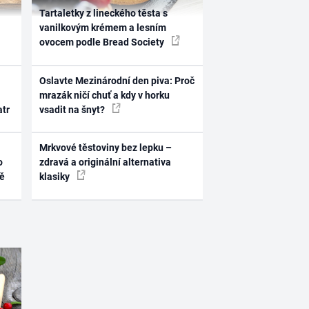
Tartaletky z lineckého těsta s
vanilkovým krémem a lesním
ovocem podle Bread Society
Oslavte Mezinárodní den piva: Proč
mrazák ničí chuť a kdy v horku
atr
vsadit na šnyt?
Mrkvové těstoviny bez lepku –
o
zdravá a originální alternativa
ně
klasiky