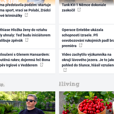
ma představila podzim: startuje
Tank KV-1 Němce dokonale
ma sport, vrací se Polabí, Zrádci
zaskočil
ové kriminálky
thiase Hložka ženy do vztahu
Operace Entebbe ukázala
dy uhnaly: Teď budu iniciátorem
schopnosti Izraele. Při
 slibuje zpěvák
osvobozování rukojmích padl br
premiéra
zloučení s Glenem Hansardem:
Video zachytilo výzkumníka na
outěná rakev, dojemná řeč Bona
okraji lávového jezera. Je to jak
zpěv Irglové s Vedderem
pohled do Slunce, hlásil vzruše