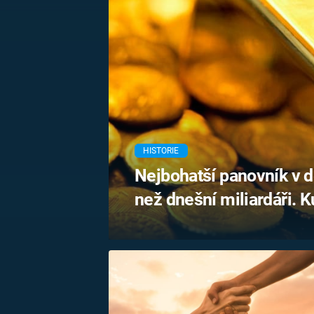
MARIE TEREZIE
ADOLF HITLER
NAPOLEON
BONAPARTE
ATENTÁT NA
REINHARDA
BRITSKÁ
HEYDRICHA
KRÁLOVSKÁ
RODINA
PRVNÍ SVĚTOVÁ
VÁLKA
HISTORIE
Nejbohatší panovník v d
než dnešní miliardáři. 