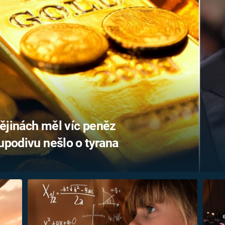
FILMY VERS
REALITA
UFO A
MIMOZEMŠŤANÉ
HORORY VE
REALITA
UTAJENÉ PŘÍBĚHY
ČESKÝCH DĚJIN
OPTICKÉ ILU
KLAMY
ALTERNATIVNÍ
HISTORIE
ějinách měl víc peněz
Kupodivu nešlo o tyrana