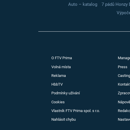
Auto – katalog
7 pádů Honzy 
Výpoče
O FTV Prima
Manag
Volná místa
Press
Reklama
Casting
HbbTV
Kontak
Podmínky užívání
Zpraco
Cookies
Nápov
Vlastník FTV Prima spol. s r.o.
Redak
Nahlásit chybu
Nastav