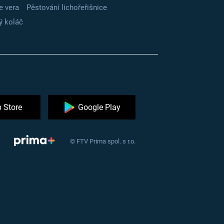
e vera
Pěstování lichořeřišnice
ý koláč
 Store
Google Play
© FTV Prima spol. s r.o.