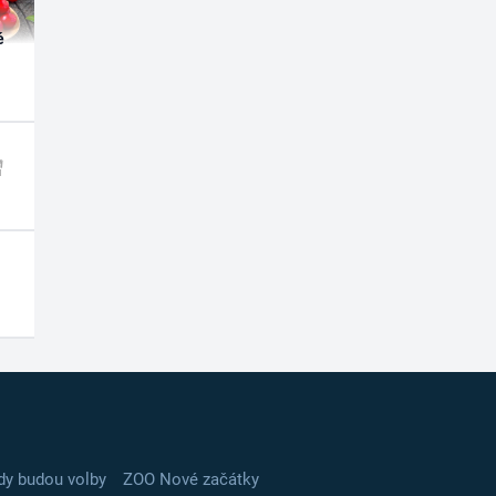
é
dy budou volby
ZOO Nové začátky