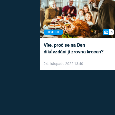
5
HISTORIE
Víte, proč se na Den
díkůvzdání jí zrovna krocan?
24. listopadu 2022 13:40