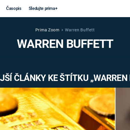
Časopis
Sledujte prima+
Prima Zoom
Warren Buffett
Věda a
Války
WARREN BUFFETT
technika
STUDENÁ V
KORONAVIRUS
VÁLKA VE
VIETNAMU
VESMÍR
ŠÍ ČLÁNKY KE ŠTÍTKU „WARREN
VÁLEČNÉ FI
MARS
SERIÁLY
Záhady a
Zajímav
konspirace