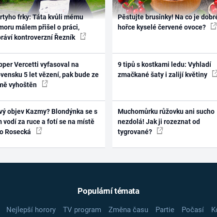
rtyho frky: Táta kvůli mému
Pěstujte brusinky! Na co je dobr
oru málem přišel o práci,
hořce kyselé červené ovoce?
práví kontroverzní Řezník
per Vercetti vyfasoval na
9 tipů s kostkami ledu: Vyhladí
vensku 5 let vězení, pak bude ze
zmačkané šaty i zalijí květiny
mě vyhoštěn
vý objev Kazmy? Blondýnka se s
Muchomůrku růžovku ani sucho
 vodí za ruce a fotí se na místě
nezdolá! Jak ji rozeznat od
ko Rosecká
tygrované?
Populární témata
Nejlepší horory
TV program
Změna času
Partie
Počasí
K