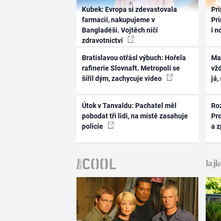
Kubek: Evropa si zdevastovala
Pri
farmacii, nakupujeme v
Pri
Bangladéši. Vojtěch ničí
i n
zdravotnictví
Bratislavou otřásl výbuch: Hořela
Ma
rafinerie Slovnaft. Metropolí se
vž
šířil dým, zachycuje video
já,
Útok v Tanvaldu: Pachatel měl
Ro
pobodat tři lidi, na místě zasahuje
Pr
policie
a 