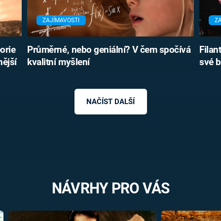
ZAJÍMAVOSTI
Z
orie
Průměrné, nebo geniální? V čem spočívá
Filan
ější
kvalitní myšlení
své b
NAČÍST DALŠÍ
NÁVRHY PRO VÁS