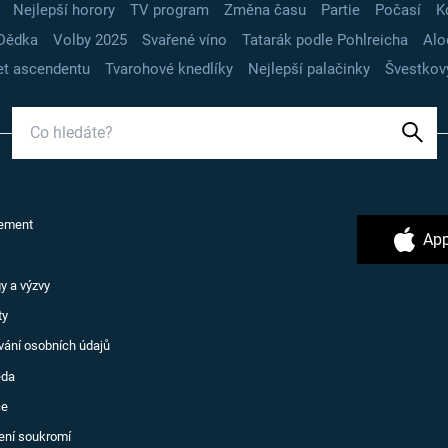
Nejlepší horory
TV program
Změna času
Partie
Počasí
K
Dědka
Volby 2025
Svařené víno
Tatarák podle Pohlreicha
Alo
t ascendentu
Tvarohové knedlíky
Nejlepší palačinky
Švestkov
ement
App
y a výzvy
ty
vání osobních údajů
ěda
ce
ení soukromí