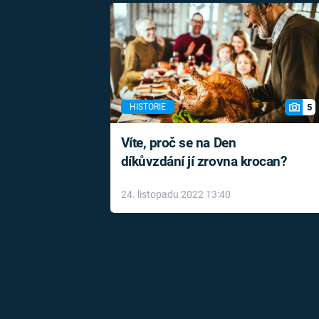
5
HISTORIE
Víte, proč se na Den
díkůvzdání jí zrovna krocan?
24. listopadu 2022 13:40