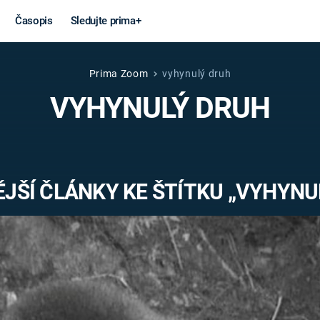
Časopis
Sledujte prima+
Prima Zoom
vyhynulý druh
Věda a
Války
VYHYNULÝ DRUH
technika
STUDENÁ V
KORONAVIRUS
VÁLKA VE
VIETNAMU
VESMÍR
JŠÍ ČLÁNKY KE ŠTÍTKU „VYHYNU
VÁLEČNÉ FI
MARS
SERIÁLY
Záhady a
Zajímav
konspirace