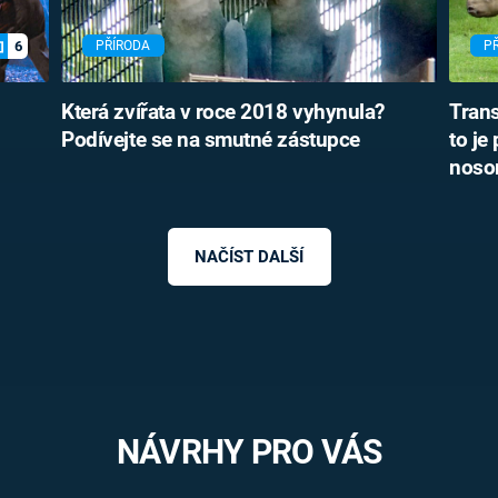
6
PŘÍRODA
P
Která zvířata v roce 2018 vyhynula?
Trans
Podívejte se na smutné zástupce
to je
noso
NAČÍST DALŠÍ
NÁVRHY PRO VÁS