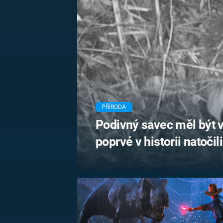
MARIE TEREZIE
ADOLF HITLER
NAPOLEON
BONAPARTE
ATENTÁT NA
REINHARDA
BRITSKÁ
HEYDRICHA
KRÁLOVSKÁ
RODINA
PRVNÍ SVĚTOVÁ
VÁLKA
PŘÍRODA
Podivný savec měl být v
poprvé v historii natočil