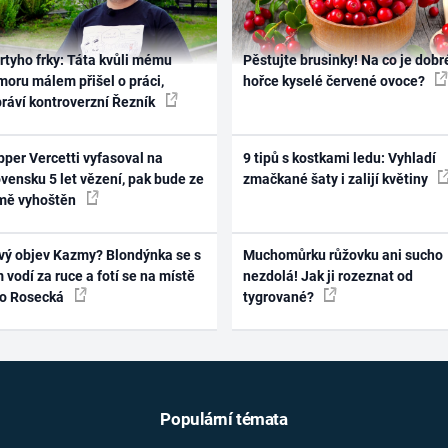
rtyho frky: Táta kvůli mému
Pěstujte brusinky! Na co je dobr
oru málem přišel o práci,
hořce kyselé červené ovoce?
práví kontroverzní Řezník
per Vercetti vyfasoval na
9 tipů s kostkami ledu: Vyhladí
vensku 5 let vězení, pak bude ze
zmačkané šaty i zalijí květiny
mě vyhoštěn
vý objev Kazmy? Blondýnka se s
Muchomůrku růžovku ani sucho
 vodí za ruce a fotí se na místě
nezdolá! Jak ji rozeznat od
ko Rosecká
tygrované?
Populární témata