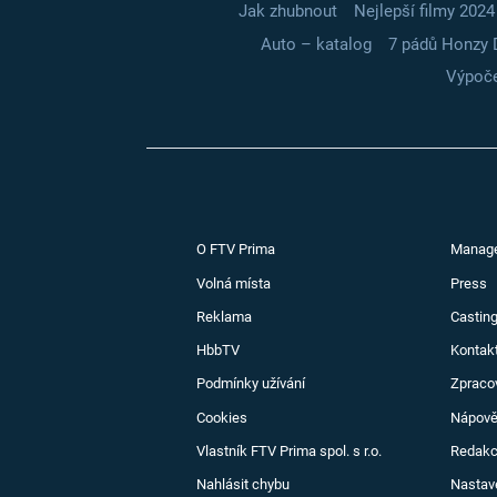
Jak zhubnout
Nejlepší filmy 2024
Auto – katalog
7 pádů Honzy 
Výpoče
O FTV Prima
Manag
Volná místa
Press
Reklama
Casting
HbbTV
Kontak
Podmínky užívání
Zpraco
Cookies
Nápov
Vlastník FTV Prima spol. s r.o.
Redak
Nahlásit chybu
Nastav