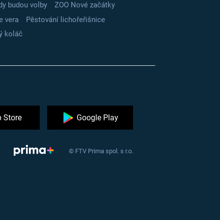
dy budou volby
ZOO Nové začátky
e vera
Pěstování lichořeřišnice
ý koláč
 Store
Google Play
© FTV Prima spol. s r.o.