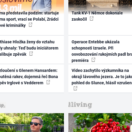
ma představila podzim: startuje
Tank KV-1 Němce dokonale
ma sport, vrací se Polabí, Zrádci
zaskočil
ové kriminálky
thiase Hložka ženy do vztahu
Operace Entebbe ukázala
dy uhnaly: Teď budu iniciátorem
schopnosti Izraele. Při
 slibuje zpěvák
osvobozování rukojmích padl br
premiéra
zloučení s Glenem Hansardem:
Video zachytilo výzkumníka na
outěná rakev, dojemná řeč Bona
okraji lávového jezera. Je to jak
zpěv Irglové s Vedderem
pohled do Slunce, hlásil vzruše