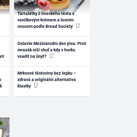
Tartaletky z lineckého těsta s
vanilkovým krémem a lesním
ovocem podle Bread Society
Oslavte Mezinárodní den piva: Proč
mrazák ničí chuť a kdy v horku
atr
vsadit na šnyt?
Mrkvové těstoviny bez lepku –
o
zdravá a originální alternativa
ně
klasiky