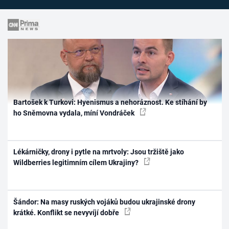
Bartošek k Turkovi: Hyenismus a nehoráznost. Ke stíhání by
ho Sněmovna vydala, míní Vondráček
Lékárničky, drony i pytle na mrtvoly: Jsou tržiště jako
Wildberries legitimním cílem Ukrajiny?
Šándor: Na masy ruských vojáků budou ukrajinské drony
krátké. Konflikt se nevyvíjí dobře