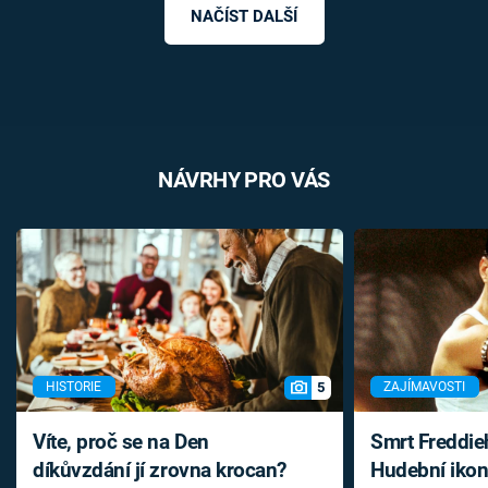
NAČÍST DALŠÍ
NÁVRHY PRO VÁS
5
HISTORIE
ZAJÍMAVOSTI
Víte, proč se na Den
Smrt Freddie
díkůvzdání jí zrovna krocan?
Hudební ikon