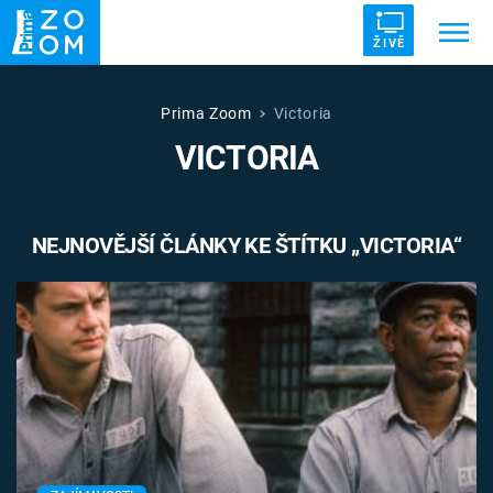
ŽIVĚ
Trendy:
ZRÁDCI
UFO
DRUHÁ SVĚTOVÁ VÁLKA
Prima Zoom
Victoria
VICTORIA
ZÁHADY
VETŘELCI DÁVNOVĚKU
NEJNOVĚJŠÍ ČLÁNKY KE ŠTÍTKU „VICTORIA“
Témata
Témata
Pořady
TV Program