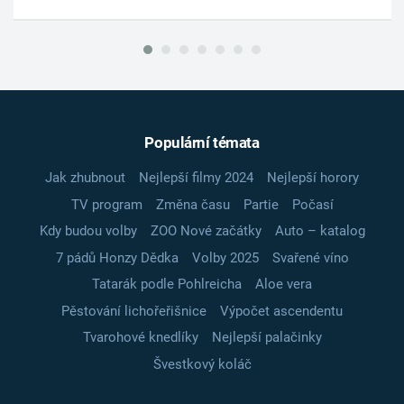
Populární témata
Jak zhubnout
Nejlepší filmy 2024
Nejlepší horory
TV program
Změna času
Partie
Počasí
Kdy budou volby
ZOO Nové začátky
Auto – katalog
7 pádů Honzy Dědka
Volby 2025
Svařené víno
Tatarák podle Pohlreicha
Aloe vera
Pěstování lichořeřišnice
Výpočet ascendentu
Tvarohové knedlíky
Nejlepší palačinky
Švestkový koláč