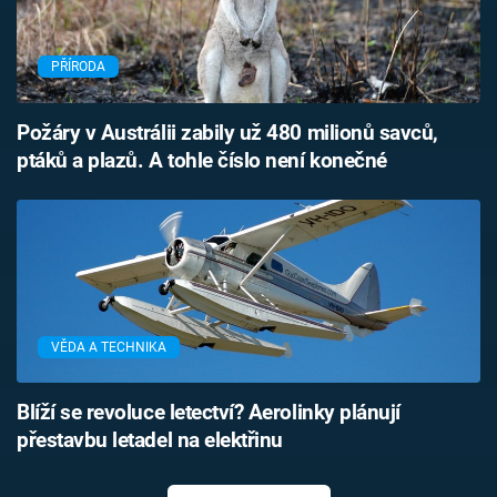
PŘÍRODA
Požáry v Austrálii zabily už 480 milionů savců,
ptáků a plazů. A tohle číslo není konečné
VĚDA A TECHNIKA
Blíží se revoluce letectví? Aerolinky plánují
přestavbu letadel na elektřinu