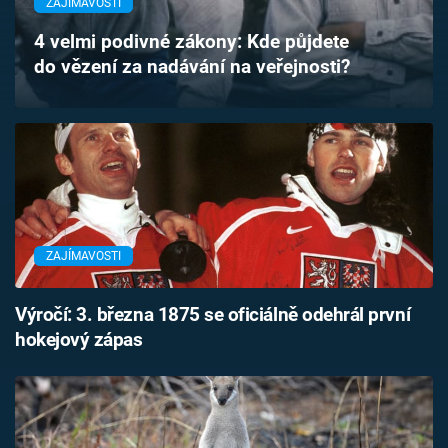
ZAJÍMAVOSTI
Časopis
4 velmi podivné zákony: Kde půjdete
do vězení za nadávání na veřejnosti?
Sledujte prima+
Přihlášení
Sledujte nás
ZAJÍMAVOSTI
Výročí: 3. března 1875 se oficiálně odehrál první
hokejový zápas