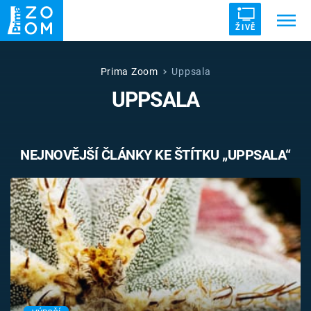
ŽIVĚ
Trendy:
ZRÁDCI
UFO
DRUHÁ SVĚTOVÁ VÁLKA
Prima Zoom
Uppsala
UPPSALA
ZÁHADY
VETŘELCI DÁVNOVĚKU
NEJNOVĚJŠÍ ČLÁNKY KE ŠTÍTKU „UPPSALA“
Témata
Témata
Pořady
TV Program