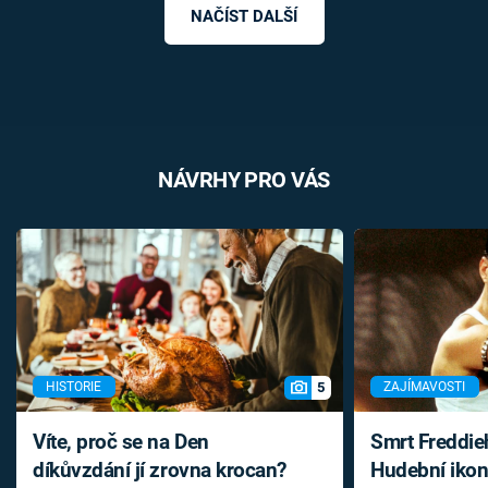
NAČÍST DALŠÍ
NÁVRHY PRO VÁS
5
HISTORIE
ZAJÍMAVOSTI
Víte, proč se na Den
Smrt Freddie
díkůvzdání jí zrovna krocan?
Hudební ikon