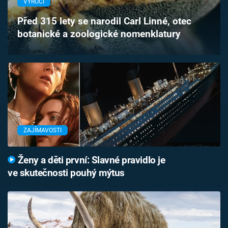
VÝROČÍ
Časopis
Před 315 lety se narodil Carl Linné, otec
botanické a zoologické nomenklatury
Sledujte prima+
Přihlášení
Sledujte nás
ZAJÍMAVOSTI
Ženy a děti první: Slavné pravidlo je
ve skutečnosti pouhý mýtus