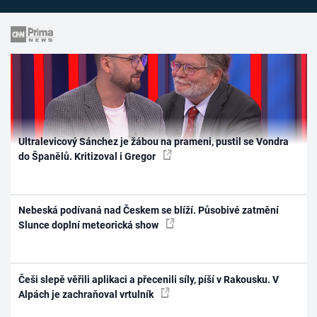
Ultralevicový Sánchez je žábou na prameni, pustil se Vondra
do Španělů. Kritizoval i Gregor
Nebeská podívaná nad Českem se blíží. Působivé zatmění
Slunce doplní meteorická show
Češi slepě věřili aplikaci a přecenili síly, píší v Rakousku. V
Alpách je zachraňoval vrtulník