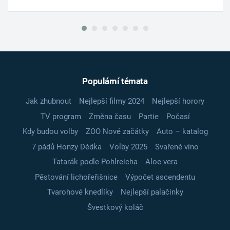
Populární témata
Jak zhubnout
Nejlepší filmy 2024
Nejlepší horory
TV program
Změna času
Partie
Počasí
Kdy budou volby
ZOO Nové začátky
Auto – katalog
7 pádů Honzy Dědka
Volby 2025
Svařené víno
Tatarák podle Pohlreicha
Aloe vera
Pěstování lichořeřišnice
Výpočet ascendentu
Tvarohové knedlíky
Nejlepší palačinky
Švestkový koláč