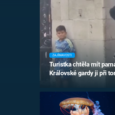
MARIE TEREZIE
ADOLF HITLER
NAPOLEON
BONAPARTE
ATENTÁT NA
REINHARDA
BRITSKÁ
HEYDRICHA
KRÁLOVSKÁ
RODINA
PRVNÍ SVĚTOVÁ
VÁLKA
ZAJÍMAVOSTI
Turistka chtěla mít pam
Královské gardy ji při t