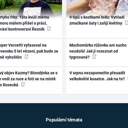
rtyho frky: Táta kvůli mému
9 tipů s kostkami ledu: Vyhladí
oru málem přišel o práci,
zmačkané šaty i zalijí květiny
práví kontroverzní Řezník
per Vercetti vyfasoval na
Muchomůrku růžovku ani sucho
vensku 5 let vězení, pak bude ze
nezdolá! Jak ji rozeznat od
mě vyhoštěn
tygrované?
vý objev Kazmy? Blondýnka se s
V srpnu nezapomeňte přesadit
 vodí za ruce a fotí se na místě
velkokvěté kosatce. Jak na to?
ko Rosecká
Populární témata