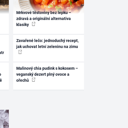
Mrkvové těstoviny bez lepku –
zdravá a originální alternativa
klasiky
Zavařené lečo: jednoduchý recept,
jak uchovat letní zeleninu na zimu
atr
Malinový chia pudink s kokosem –
o
veganský dezert plný ovoce a
ně
ořechů