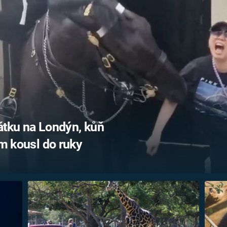
FILMY VERS
REALITA
UFO A
MIMOZEMŠŤANÉ
HORORY VE
REALITA
UTAJENÉ PŘÍBĚHY
ČESKÝCH DĚJIN
OPTICKÉ ILU
KLAMY
ALTERNATIVNÍ
HISTORIE
átku na Londýn, kůň
om kousl do ruky