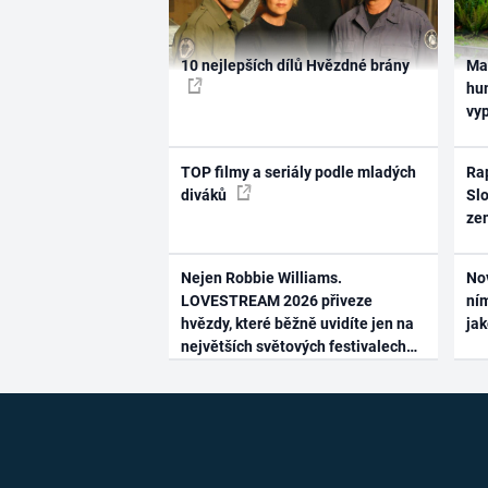
10 nejlepších dílů Hvězdné brány
Ma
hum
vy
TOP filmy a seriály podle mladých
Rap
diváků
Slo
ze
Nejen Robbie Williams.
No
LOVESTREAM 2026 přiveze
ním
hvězdy, které běžně uvidíte jen na
ja
největších světových festivalech