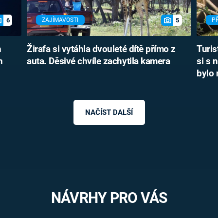
6
5
ZAJÍMAVOSTI
P
h
Žirafa si vytáhla dvouleté dítě přímo z
Turis
n
auta. Děsivé chvíle zachytila kamera
si s 
bylo
NAČÍST DALŠÍ
NÁVRHY PRO VÁS