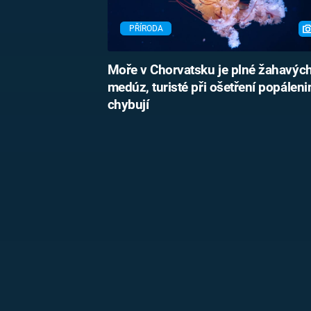
PŘÍRODA
Moře v Chorvatsku je plné žahavýc
medúz, turisté při ošetření popáleni
chybují