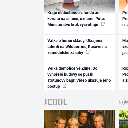
Kraje nedostanou z fondu ani
Pri
korunu na silnice, oznámil Půta.
Pri
Ministerstvo krok vysvětluje
i n
Válka o hořící sklady. Ukrajinci
Ma
udeřili na Wildberries, Rusové na
vž
zemědělské zásoby
já,
Velká demolice ve Zlíně: Do
Ro
vyhořelé budovy se pustil
Pr
stotunový bagr. Video ukazuje jeho
a 
postup