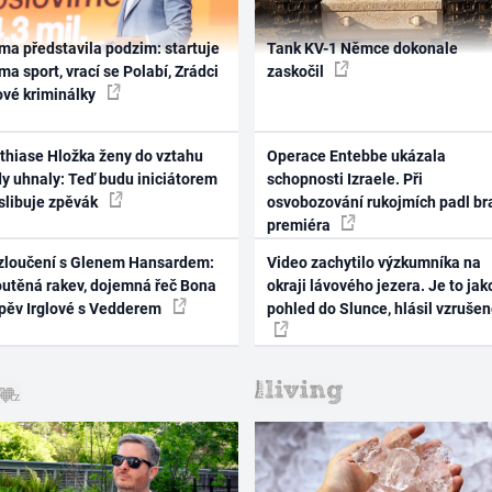
ma představila podzim: startuje
Tank KV-1 Němce dokonale
ma sport, vrací se Polabí, Zrádci
zaskočil
ové kriminálky
thiase Hložka ženy do vztahu
Operace Entebbe ukázala
dy uhnaly: Teď budu iniciátorem
schopnosti Izraele. Při
 slibuje zpěvák
osvobozování rukojmích padl br
premiéra
zloučení s Glenem Hansardem:
Video zachytilo výzkumníka na
outěná rakev, dojemná řeč Bona
okraji lávového jezera. Je to jak
zpěv Irglové s Vedderem
pohled do Slunce, hlásil vzruše