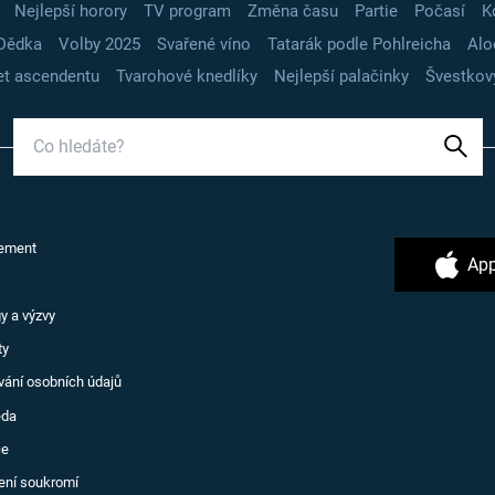
Nejlepší horory
TV program
Změna času
Partie
Počasí
K
Dědka
Volby 2025
Svařené víno
Tatarák podle Pohlreicha
Alo
t ascendentu
Tvarohové knedlíky
Nejlepší palačinky
Švestkov
ement
App
y a výzvy
ty
vání osobních údajů
ěda
ce
ení soukromí