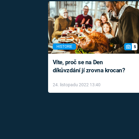
5
HISTORIE
Víte, proč se na Den
díkůvzdání jí zrovna krocan?
24. listopadu 2022 13:40