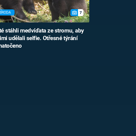
7
ŘÍRODA
té stáhli medvíďata ze stromu, aby
nimi udělali selfie. Otřesné týrání
 natočeno