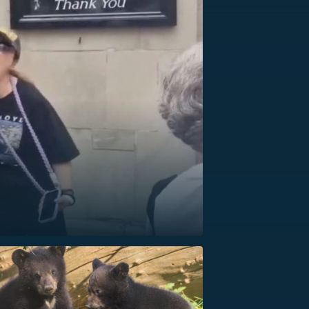
US
RSUS
ZE A