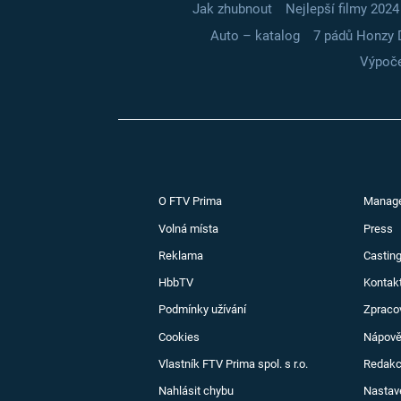
Jak zhubnout
Nejlepší filmy 2024
Auto – katalog
7 pádů Honzy 
Výpoče
O FTV Prima
Manag
Volná místa
Press
Reklama
Casting
HbbTV
Kontak
Podmínky užívání
Zpraco
Cookies
Nápov
Vlastník FTV Prima spol. s r.o.
Redak
Nahlásit chybu
Nastav