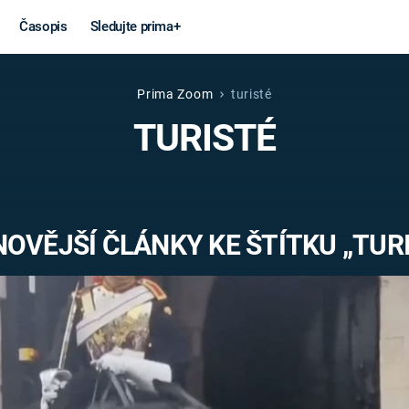
Časopis
Sledujte prima+
Prima Zoom
turisté
Věda a
Války
TURISTÉ
technika
STUDENÁ V
KORONAVIRUS
VÁLKA VE
VIETNAMU
VESMÍR
OVĚJŠÍ ČLÁNKY KE ŠTÍTKU „TUR
VÁLEČNÉ FI
MARS
SERIÁLY
Záhady a
Zajímav
konspirace