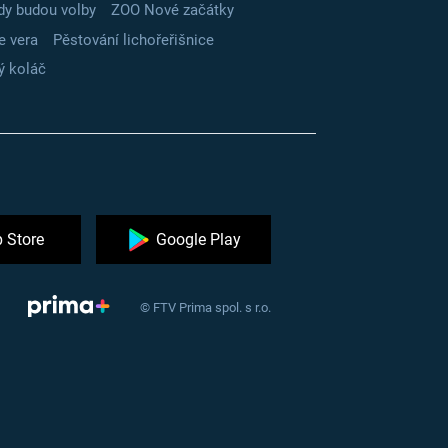
dy budou volby
ZOO Nové začátky
e vera
Pěstování lichořeřišnice
ý koláč
 Store
Google Play
© FTV Prima spol. s r.o.