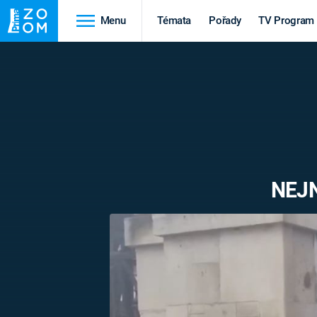
Menu
Témata
Pořady
TV Program
Cestování
Historie
HRADY A ZÁMKY
VIKINGOVÉ
HEDVÁBNÁ STEZKA
EPIDEMIE A
PANDEMIE
PŘÍRODA
NEJN
STAROVĚKÝ EGYPT
Druhá
Výročí
světová válka