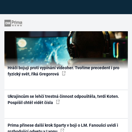
Hráči bojují proti vypínání videoher. Tvoříme precedent i pro
fyzický svět, říká Gregorová
Ukrajincům se lehčí trestná činnost odpouštěla, tvrdí Koten.
Pospíšil chtěl vidět čísla
Prima přinese další krok Sparty v boji o LM. Fanoušci uvidí i
rozhodující odvetu v Lyonu