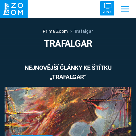
ŽIVĚ
Trendy:
ZRÁDCI
UFO
DRUHÁ SVĚTOVÁ VÁLKA
Prima Zoom
Trafalgar
TRAFALGAR
ZÁHADY
VETŘELCI DÁVNOVĚKU
NEJNOVĚJŠÍ ČLÁNKY KE ŠTÍTKU
„TRAFALGAR“
Témata
Témata
Pořady
TV Program