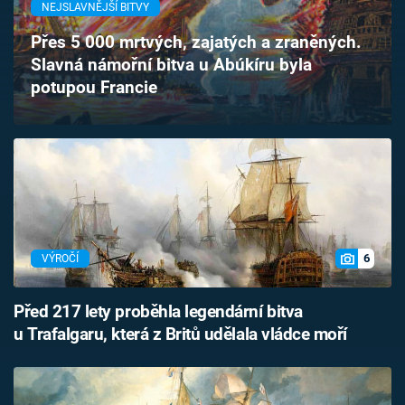
NEJSLAVNĚJŠÍ BITVY
Časopis
Přes 5 000 mrtvých, zajatých a zraněných.
Sledujte prima+
Slavná námořní bitva u Abúkíru byla
potupou Francie
Přihlášení
Sledujte nás
6
VÝROČÍ
Před 217 lety proběhla legendární bitva
u Trafalgaru, která z Britů udělala vládce moří