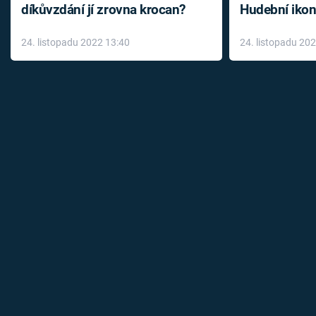
díkůvzdání jí zrovna krocan?
Hudební ikon
až do konce 
24. listopadu 2022 13:40
24. listopadu 20
léky