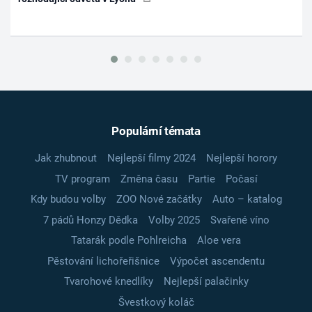
Populární témata
Jak zhubnout
Nejlepší filmy 2024
Nejlepší horory
TV program
Změna času
Partie
Počasí
Kdy budou volby
ZOO Nové začátky
Auto – katalog
7 pádů Honzy Dědka
Volby 2025
Svařené víno
Tatarák podle Pohlreicha
Aloe vera
Pěstování lichořeřišnice
Výpočet ascendentu
Tvarohové knedlíky
Nejlepší palačinky
Švestkový koláč