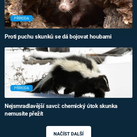
PŘÍRODA
Proti puchu skunků se dá bojovat houbami
PŘÍRODA
Nejsmradlavější savci: chemický útok skunka
nemusíte přežít
NAČÍST DALŠÍ