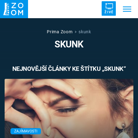
ŽIVĚ
Trendy:
ZRÁDCI
UFO
DRUHÁ SVĚTOVÁ VÁLKA
Prima Zoom
skunk
SKUNK
ZÁHADY
VETŘELCI DÁVNOVĚKU
NEJNOVĚJŠÍ ČLÁNKY KE ŠTÍTKU „SKUNK“
Témata
Témata
Pořady
TV Program
ZAJÍMAVOSTI