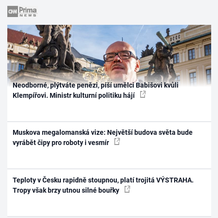
Neodborné, plýtváte penězi, píší umělci Babišovi kvůli
Klempířovi. Ministr kulturní politiku hájí
Muskova megalomanská vize: Největší budova světa bude
vyrábět čipy pro roboty i vesmír
Teploty v Česku rapidně stoupnou, platí trojitá VÝSTRAHA.
Tropy však brzy utnou silné bouřky