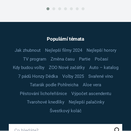
Populární témata
Jak zhubnout
Nejlepší filmy 2024
Nejlepší horory
TV program
Změna času
Partie
Počasí
Kdy budou volby
ZOO Nové začátky
Auto – katalog
7 pádů Honzy Dědka
Volby 2025
Svařené víno
Tatarák podle Pohlreicha
Aloe vera
Pěstování lichořeřišnice
Výpočet ascendentu
Tvarohové knedlíky
Nejlepší palačinky
Švestkový koláč