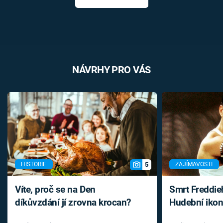
NÁVRHY PRO VÁS
5
HISTORIE
ZAJÍMAVOSTI
Víte, proč se na Den
Smrt Freddie
díkůvzdání jí zrovna krocan?
Hudební ikon
až do konce 