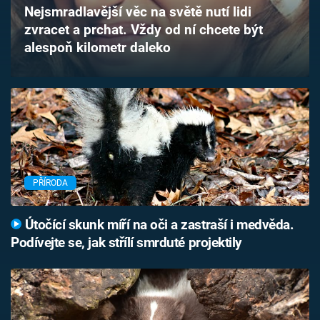
Nejsmradlavější věc na světě nutí lidi
Časopis
zvracet a prchat. Vždy od ní chcete být
alespoň kilometr daleko
Sledujte prima+
Přihlášení
Sledujte nás
PŘÍRODA
Útočící skunk míří na oči a zastraší i medvěda.
Podívejte se, jak střílí smrduté projektily