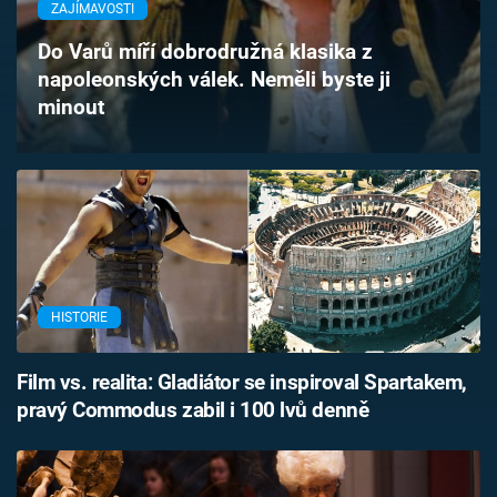
ZAJÍMAVOSTI
Časopis
Do Varů míří dobrodružná klasika z
Sledujte prima+
napoleonských válek. Neměli byste ji
minout
Přihlášení
Sledujte nás
HISTORIE
Film vs. realita: Gladiátor se inspiroval Spartakem,
pravý Commodus zabil i 100 lvů denně