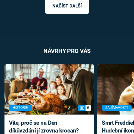
NAČÍST DALŠÍ
NÁVRHY PRO VÁS
5
HISTORIE
ZAJÍMAVOSTI
Víte, proč se na Den
Smrt Freddie
díkůvzdání jí zrovna krocan?
Hudební ikon