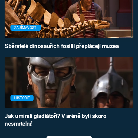
ZAJÍMAVOSTI
Sběratelé dinosauřích fosilií přeplácejí muzea
HISTORIE
Jak umírali gladiátoři? V aréně byli skoro
nesmrtelní!