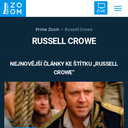
ŽIVĚ
Trendy:
ZRÁDCI
UFO
DRUHÁ SVĚTOVÁ VÁLKA
Prima Zoom
Russell Crowe
RUSSELL CROWE
ZÁHADY
VETŘELCI DÁVNOVĚKU
NEJNOVĚJŠÍ ČLÁNKY KE ŠTÍTKU „RUSSELL
CROWE“
Témata
Témata
Pořady
TV Program