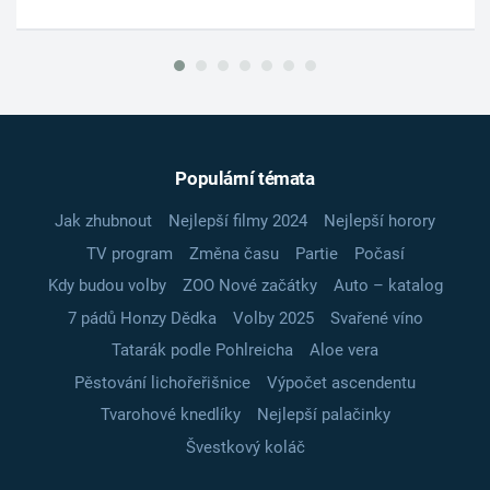
Populární témata
Jak zhubnout
Nejlepší filmy 2024
Nejlepší horory
TV program
Změna času
Partie
Počasí
Kdy budou volby
ZOO Nové začátky
Auto – katalog
7 pádů Honzy Dědka
Volby 2025
Svařené víno
Tatarák podle Pohlreicha
Aloe vera
Pěstování lichořeřišnice
Výpočet ascendentu
Tvarohové knedlíky
Nejlepší palačinky
Švestkový koláč