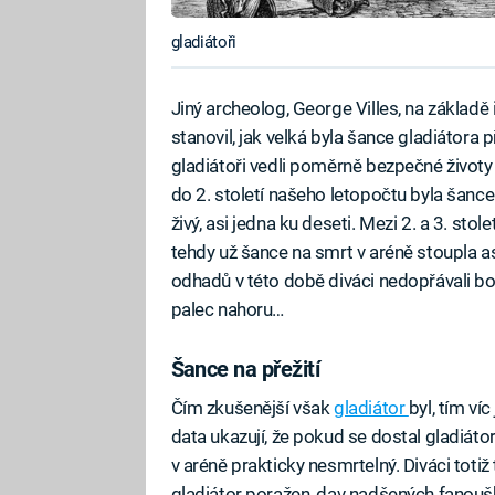
gladiátoři
Jiný archeolog, George Villes, na základ
stanovil, jak velká byla šance gladiátora př
gladiátoři vedli poměrně bezpečné životy
do 2. století našeho letopočtu byla šance g
živý, asi jedna ku deseti. Mezi 2. a 3. sto
tehdy už šance na smrt v aréně stoupla a
odhadů v této době diváci nedopřávali bo
palec nahoru…
Šance na přežití
Čím zkušenější však
gladiátor
byl, tím ví
data ukazují, že pokud se dostal gladiátor
v aréně prakticky nesmrtelný. Diváci totiž t
gladiátor poražen, dav nadšených fanoušků