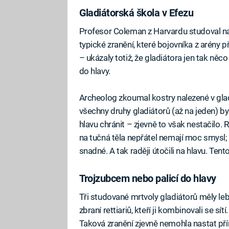
Gladiátorská škola v Efezu
Profesor Coleman z Harvardu studoval na 
typické zranění, které bojovníka z arény p
– ukázaly totiž, že gladiátora jen tak něco
do hlavy.
Archeolog zkoumal kostry nalezené v glad
všechny druhy gladiátorů (až na jeden) by
hlavu chránit – zjevně to však nestačilo. 
na tučná těla nepřátel nemají moc smysl;
snadné. A tak raději útočili na hlavu. Tent
Trojzubcem nebo palicí do hlavy
Tři studované mrtvoly gladiátorů měly l
zbraní rettiariů, kteří ji kombinovali se sí
Taková zranění zjevně nemohla nastat pří