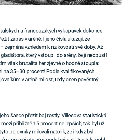
ě italských a francouzských vykopávek dokonce
ežít zápas v aréně. I jeho čísla ukazují, že
 – zejména vzhledem k rizikovosti své doby. Až
ladiátora, který vstoupil do arény, že ji neopustí
letím však brutalita her zjevně o hodně stoupla:
si na 35–30 procent! Podle kvalifikovaných
jovníkům v aréně milost, tedy onen pověstný
c jeho šance přežít boj rostly. Villesova statistická
 mezi přibližně 15 procent nejlepších, tak byl už
yto bojovníky milovali natolik, že i když byl
 si pro něj stejně vyžádal milost. Jen tak mohl