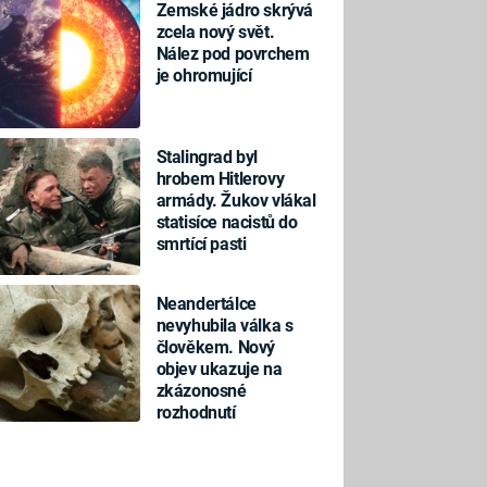
Zemské jádro skrývá
zcela nový svět.
Nález pod povrchem
je ohromující
Stalingrad byl
hrobem Hitlerovy
armády. Žukov vlákal
statisíce nacistů do
smrtící pasti
Neandertálce
nevyhubila válka s
člověkem. Nový
objev ukazuje na
zkázonosné
rozhodnutí