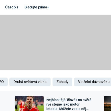
Časopis
Sledujte prima+
Věda a
Války
technika
STUDENÁ V
KORONAVIRUS
VÁLKA VE
VIETNAMU
VESMÍR
VÁLEČNÉ FI
MARS
SERIÁLY
FO
Druhá světová válka
Záhady
Vetřelci dávnověku
Nejhlasitější člověk na světě
Záhady a
Zajímav
řve stejně jako motor
letadla. Můžete vedle něj
konspirace