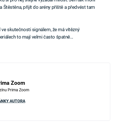
la Štěstěna, přijít do arény příště a předvést tam
 ve skutečnosti signálem, že má vítězný
eriálech to mají velmi často špatně...
rima Zoom
zínu Prima Zoom
ÁNKY AUTORA