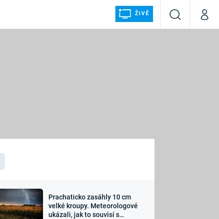
ŽIVĚ
Vyhledávání
Můj p
Prima+
ÁLKA
CNN Prima NEWS
Prima FRESH
Prima LIVING
LMY A
Prima Ženy
Prima LAJK
Prachaticko zasáhly 10 cm
osti
velké kroupy. Meteorologové
Sledujte nás
ukázali, jak to souvisí s