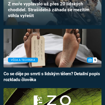
Z moře vyplavalo už přes 20 lidských
Časopis
chodidel. Strašidelná záhada se mezitím
stihla vyřešit
Sledujte prima+
Přihlášení
Sledujte nás
5
VĚDA A TECHNIKA
Co se děje po smrti s lidským tělem? Detailní popis
rozkladu člověka