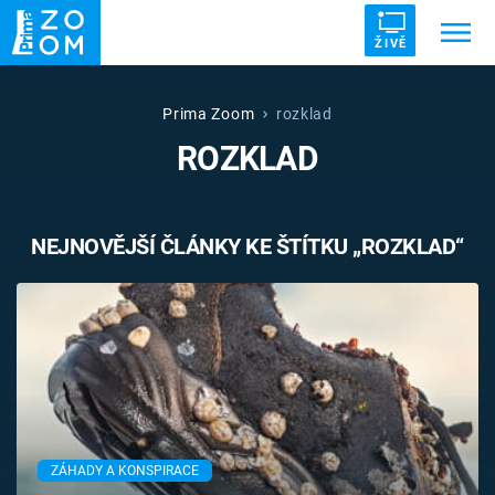
ŽIVĚ
Trendy:
ZRÁDCI
UFO
DRUHÁ SVĚTOVÁ VÁLKA
Prima Zoom
rozklad
ROZKLAD
ZÁHADY
VETŘELCI DÁVNOVĚKU
NEJNOVĚJŠÍ ČLÁNKY KE ŠTÍTKU „ROZKLAD“
Témata
Témata
Pořady
TV Program
ZÁHADY A KONSPIRACE