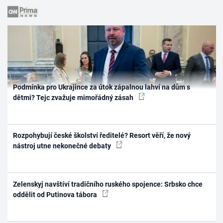
Podmínka pro Ukrajince za útok zápalnou lahví na dům s
dětmi? Tejc zvažuje mimořádný zásah
Rozpohybují české školství ředitelé? Resort věří, že nový
nástroj utne nekonečné debaty
Zelenskyj navštíví tradičního ruského spojence: Srbsko chce
oddělit od Putinova tábora