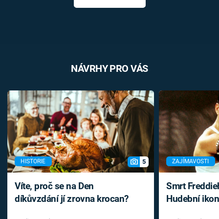
NÁVRHY PRO VÁS
5
HISTORIE
ZAJÍMAVOSTI
Víte, proč se na Den
Smrt Freddie
díkůvzdání jí zrovna krocan?
Hudební ikon
až do konce 