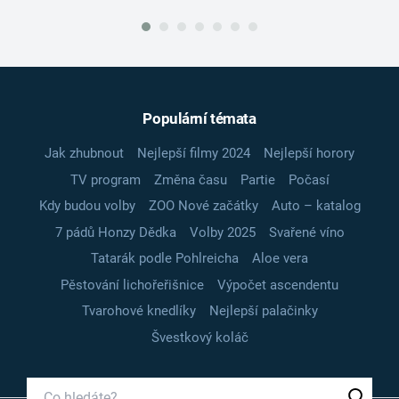
Populární témata
Jak zhubnout
Nejlepší filmy 2024
Nejlepší horory
TV program
Změna času
Partie
Počasí
Kdy budou volby
ZOO Nové začátky
Auto – katalog
7 pádů Honzy Dědka
Volby 2025
Svařené víno
Tatarák podle Pohlreicha
Aloe vera
Pěstování lichořeřišnice
Výpočet ascendentu
Tvarohové knedlíky
Nejlepší palačinky
Švestkový koláč