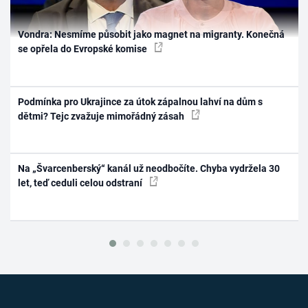
Vondra: Nesmíme působit jako magnet na migranty. Konečná
se opřela do Evropské komise
Podmínka pro Ukrajince za útok zápalnou lahví na dům s
dětmi? Tejc zvažuje mimořádný zásah
Na „Švarcenberský“ kanál už neodbočíte. Chyba vydržela 30
let, teď ceduli celou odstraní