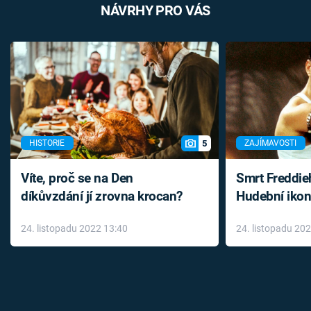
NÁVRHY PRO VÁS
5
HISTORIE
ZAJÍMAVOSTI
Víte, proč se na Den
Smrt Freddie
díkůvzdání jí zrovna krocan?
Hudební ikon
až do konce 
24. listopadu 2022 13:40
24. listopadu 20
léky