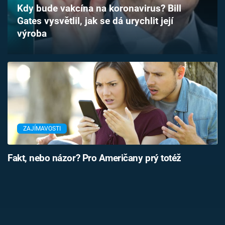
Kdy bude vakcína na koronavirus? Bill
Časopis
Gates vysvětlil, jak se dá urychlit její
výroba
Sledujte prima+
Přihlášení
Sledujte nás
ZAJÍMAVOSTI
Fakt, nebo názor? Pro Američany prý totéž