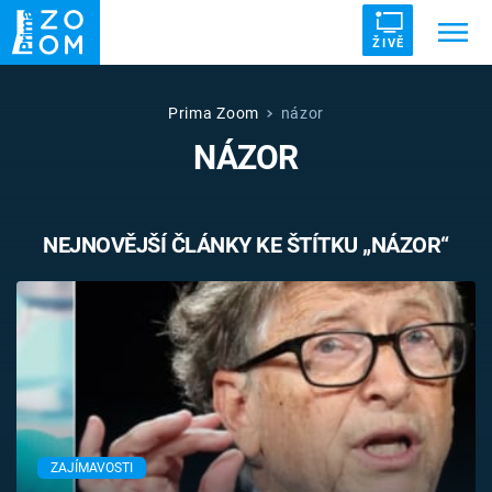
ŽIVĚ
Trendy:
ZRÁDCI
UFO
DRUHÁ SVĚTOVÁ VÁLKA
Prima Zoom
názor
NÁZOR
ZÁHADY
VETŘELCI DÁVNOVĚKU
NEJNOVĚJŠÍ ČLÁNKY KE ŠTÍTKU „NÁZOR“
Témata
Témata
Pořady
TV Program
ZAJÍMAVOSTI