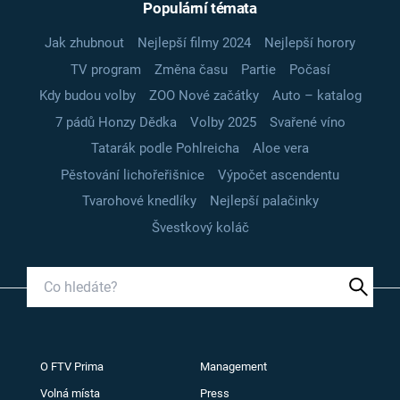
Populární témata
Jak zhubnout
Nejlepší filmy 2024
Nejlepší horory
TV program
Změna času
Partie
Počasí
Kdy budou volby
ZOO Nové začátky
Auto – katalog
7 pádů Honzy Dědka
Volby 2025
Svařené víno
Tatarák podle Pohlreicha
Aloe vera
Pěstování lichořeřišnice
Výpočet ascendentu
Tvarohové knedlíky
Nejlepší palačinky
Švestkový koláč
O FTV Prima
Management
Volná místa
Press