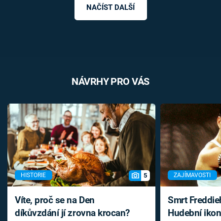
NAČÍST DALŠÍ
NÁVRHY PRO VÁS
5
HISTORIE
ZAJÍMAVOSTI
Víte, proč se na Den
Smrt Freddie
díkůvzdání jí zrovna krocan?
Hudební ikon