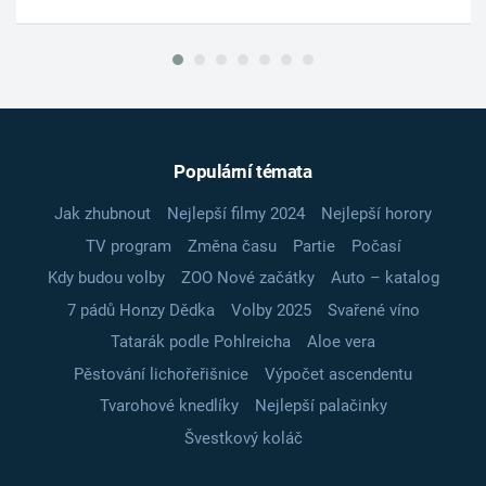
Populární témata
Jak zhubnout
Nejlepší filmy 2024
Nejlepší horory
TV program
Změna času
Partie
Počasí
Kdy budou volby
ZOO Nové začátky
Auto – katalog
7 pádů Honzy Dědka
Volby 2025
Svařené víno
Tatarák podle Pohlreicha
Aloe vera
Pěstování lichořeřišnice
Výpočet ascendentu
Tvarohové knedlíky
Nejlepší palačinky
Švestkový koláč