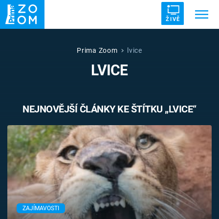
ŽIVĚ
Trendy:
ZRÁDCI
UFO
DRUHÁ SVĚTOVÁ VÁLKA
Prima Zoom
lvice
LVICE
ZÁHADY
VETŘELCI DÁVNOVĚKU
NEJNOVĚJŠÍ ČLÁNKY KE ŠTÍTKU „LVICE“
Témata
Témata
Pořady
TV Program
ZAJÍMAVOSTI