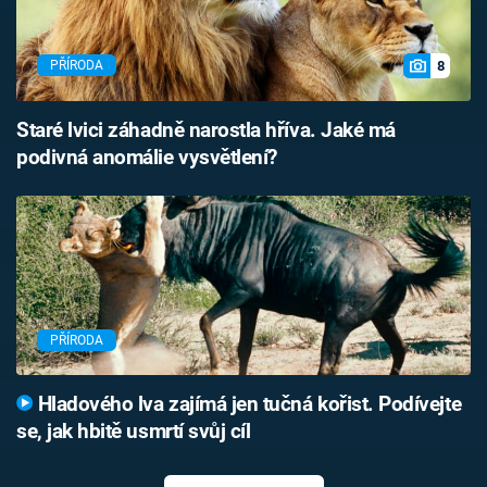
8
PŘÍRODA
Staré lvici záhadně narostla hříva. Jaké má
podivná anomálie vysvětlení?
PŘÍRODA
Hladového lva zajímá jen tučná kořist. Podívejte
se, jak hbitě usmrtí svůj cíl