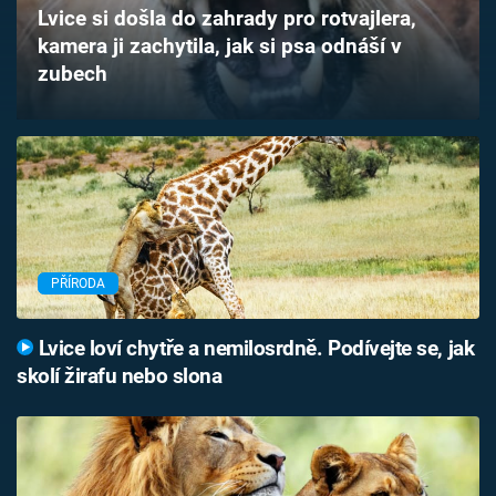
Lvice si došla do zahrady pro rotvajlera,
Časopis
kamera ji zachytila, jak si psa odnáší v
zubech
Sledujte prima+
Přihlášení
Sledujte nás
PŘÍRODA
Lvice loví chytře a nemilosrdně. Podívejte se, jak
skolí žirafu nebo slona