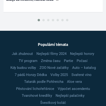
Populární témata
Jak zhubnout
Nejlepší filmy 2024
Nejlepší horory
TV program
Změna času
Partie
Počasí
Kdy budou volby
ZOO Nové začátky
Auto – katalog
7 pádů Honzy Dědka
Volby 2025
Svařené víno
Tatarák podle Pohlreicha
Aloe vera
Pěstování lichořeřišnice
Výpočet ascendentu
Tvarohové knedlíky
Nejlepší palačinky
Švestkový koláč