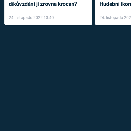
díkůvzdání jí zrovna krocan?
Hudební ikon
až do konce 
24. listopadu 2022 13:40
24. listopadu 20
léky