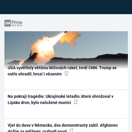
USA vystřílely většinu klíčových raket, tvrdí CNN. Trump se
ostře ohradil, hrozí i vězením
Na pokraji tragédie: Ukrajinské letadlo, které ohrožoval v
Lipsku dron, bylo naložené municí
Vjel do davu v Německu, dva demonstranty zabil. Afghánec
dožije za mřížemi, rozhodl soud