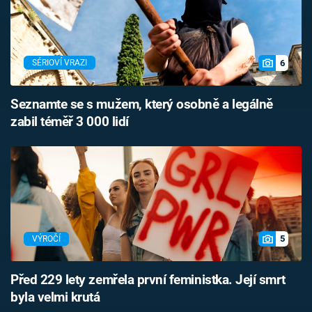
6
SÉRIOVÍ VRAZI
Seznamte se s mužem, který osobně a legálně
zabil téměř 3 000 lidí
5
VÝROČÍ
Před 229 lety zemřela první feministka. Její smrt
byla velmi krutá