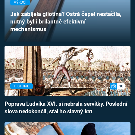
VÝROČÍ
Časopis
Jak zabíjela gilotina? Ostrá čepel nestačila,
Sledujte prima+
nutný byl i brilantně efektivní
mechanismus
Přihlášení
Sledujte nás
10
HISTORIE
Poprava Ludvíka XVI. si nebrala servítky. Poslední
slova nedokončil, sťal ho slavný kat