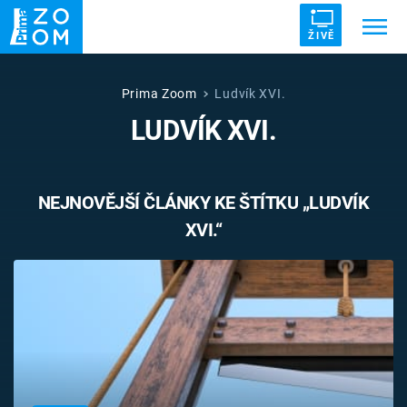
ŽIVĚ
Trendy:
ZRÁDCI
UFO
DRUHÁ SVĚTOVÁ VÁLKA
Prima Zoom
Ludvík XVI.
LUDVÍK XVI.
ZÁHADY
VETŘELCI DÁVNOVĚKU
NEJNOVĚJŠÍ ČLÁNKY KE ŠTÍTKU „LUDVÍK
XVI.“
Témata
Témata
Pořady
TV Program