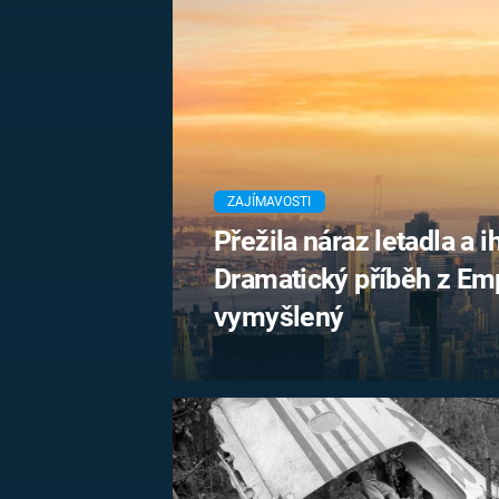
MARIE TEREZIE
ADOLF HITLER
NAPOLEON
BONAPARTE
ATENTÁT NA
REINHARDA
BRITSKÁ
HEYDRICHA
KRÁLOVSKÁ
RODINA
PRVNÍ SVĚTOVÁ
VÁLKA
ZAJÍMAVOSTI
Přežila náraz letadla a i
Dramatický příběh z Emp
vymyšlený