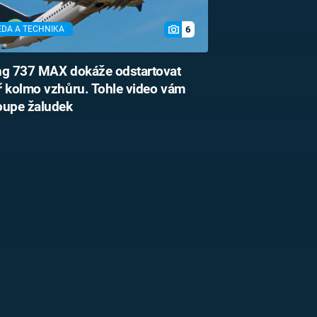
6
ĚDA A TECHNIKA
ng 737 MAX dokáže odstartovat
 kolmo vzhůru. Tohle video vám
oupe žaludek