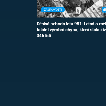
ZAJÍMAVOSTI
Děsivá nehoda letu 981: Letadlo mě
fatální výrobní chybu, která stála ži
346 lidí