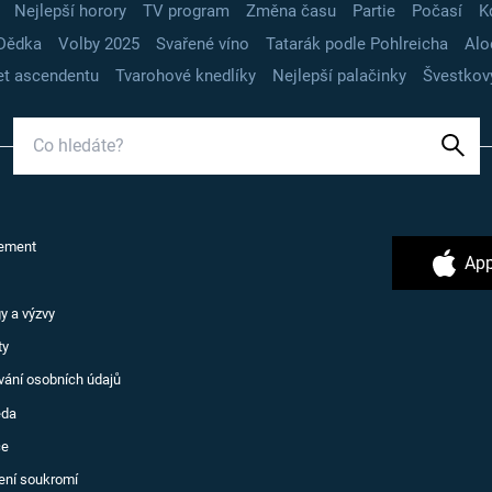
Nejlepší horory
TV program
Změna času
Partie
Počasí
K
Dědka
Volby 2025
Svařené víno
Tatarák podle Pohlreicha
Alo
t ascendentu
Tvarohové knedlíky
Nejlepší palačinky
Švestkov
ement
App
y a výzvy
ty
vání osobních údajů
ěda
ce
ení soukromí