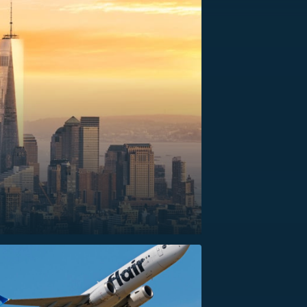
US
RSUS
ZE A