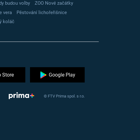
dy budou volby
ZOO Nové začátky
e vera
Pěstování lichořeřišnice
ý koláč
 Store
Google Play
© FTV Prima spol. s r.o.