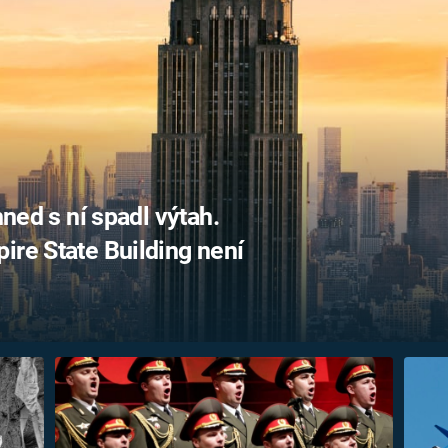
FILMY VERS
REALITA
UFO A
MIMOZEMŠŤANÉ
HORORY VE
REALITA
UTAJENÉ PŘÍBĚHY
ČESKÝCH DĚJIN
OPTICKÉ ILU
KLAMY
ALTERNATIVNÍ
HISTORIE
hned s ní spadl výtah.
ire State Building není