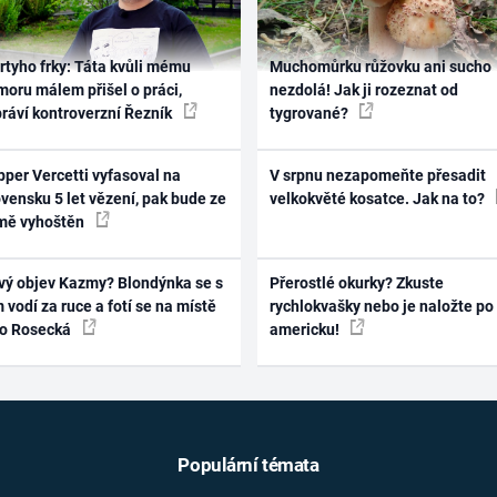
rtyho frky: Táta kvůli mému
Muchomůrku růžovku ani sucho
oru málem přišel o práci,
nezdolá! Jak ji rozeznat od
práví kontroverzní Řezník
tygrované?
per Vercetti vyfasoval na
V srpnu nezapomeňte přesadit
vensku 5 let vězení, pak bude ze
velkokvěté kosatce. Jak na to?
mě vyhoštěn
vý objev Kazmy? Blondýnka se s
Přerostlé okurky? Zkuste
 vodí za ruce a fotí se na místě
rychlokvašky nebo je naložte po
ko Rosecká
americku!
Populární témata