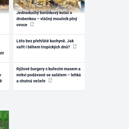
Jednoduchý borůvkový koláč s
drobenkou – vláčný moučník plný
ovoce
Léto bez přehřáté kuchyně. Jak
vařit i během tropických dnů?
atr
Rýžové burgery s kuřecím masem a
o
mrkví podávané se salátem – lehká
ně
a chutná večeře