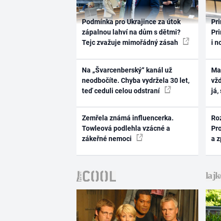
Podmínka pro Ukrajince za útok
Pri
zápalnou lahví na dům s dětmi?
Pri
Tejc zvažuje mimořádný zásah
i n
Na „Švarcenberský“ kanál už
Ma
neodbočíte. Chyba vydržela 30 let,
vž
teď ceduli celou odstraní
já,
Zemřela známá influencerka.
Ro
Towleová podlehla vzácné a
Pr
zákeřné nemoci
a 