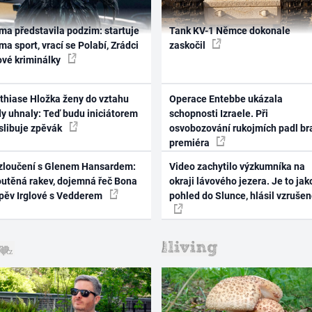
ma představila podzim: startuje
Tank KV-1 Němce dokonale
ma sport, vrací se Polabí, Zrádci
zaskočil
ové kriminálky
thiase Hložka ženy do vztahu
Operace Entebbe ukázala
dy uhnaly: Teď budu iniciátorem
schopnosti Izraele. Při
 slibuje zpěvák
osvobozování rukojmích padl br
premiéra
zloučení s Glenem Hansardem:
Video zachytilo výzkumníka na
outěná rakev, dojemná řeč Bona
okraji lávového jezera. Je to jak
zpěv Irglové s Vedderem
pohled do Slunce, hlásil vzruše