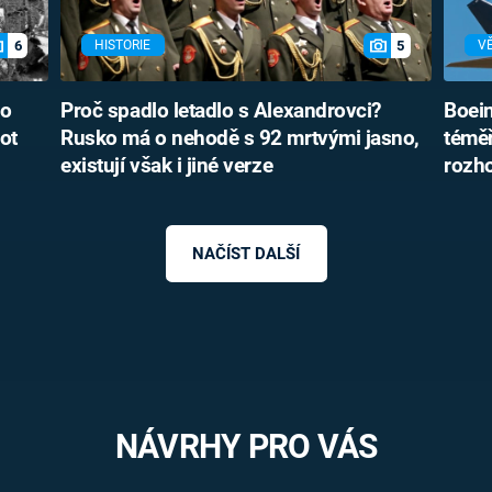
6
5
HISTORIE
V
lo
Proč spadlo letadlo s Alexandrovci?
Boei
vot
Rusko má o nehodě s 92 mrtvými jasno,
téměř
existují však i jiné verze
rozh
NAČÍST DALŠÍ
NÁVRHY PRO VÁS