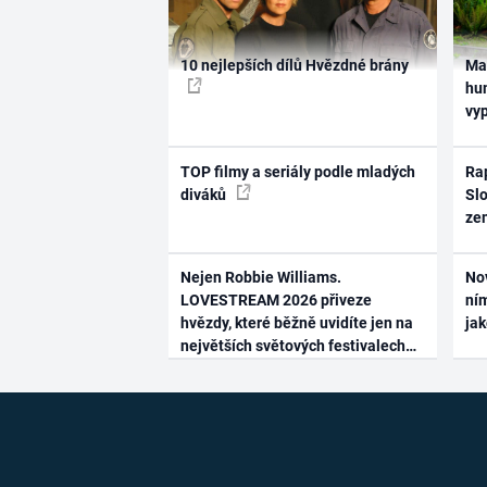
10 nejlepších dílů Hvězdné brány
Ma
hum
vy
TOP filmy a seriály podle mladých
Rap
diváků
Slo
ze
Nejen Robbie Williams.
No
LOVESTREAM 2026 přiveze
ním
hvězdy, které běžně uvidíte jen na
ja
největších světových festivalech