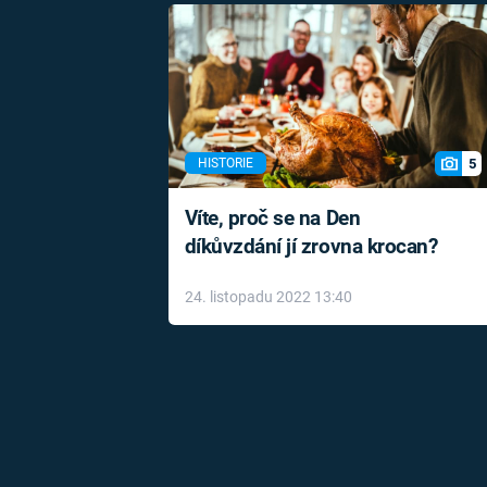
5
HISTORIE
Víte, proč se na Den
díkůvzdání jí zrovna krocan?
24. listopadu 2022 13:40