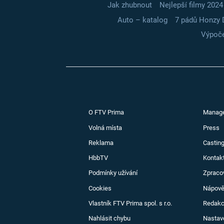
Jak zhubnout
Nejlepší filmy 2024
Auto – katalog
7 pádů Honzy 
Výpoče
O FTV Prima
Manag
Volná místa
Press
Reklama
Casting
HbbTV
Kontak
Podmínky užívání
Zpraco
Cookies
Nápov
Vlastník FTV Prima spol. s r.o.
Redak
Nahlásit chybu
Nastav