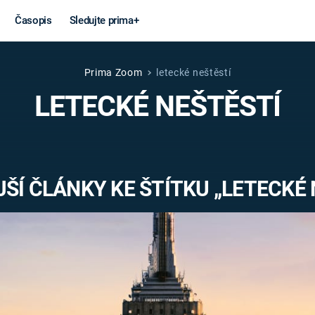
Časopis
Sledujte prima+
Prima Zoom
letecké neštěstí
Věda a
Války
LETECKÉ NEŠTĚSTÍ
technika
STUDENÁ V
KORONAVIRUS
VÁLKA VE
VIETNAMU
VESMÍR
ŠÍ ČLÁNKY KE ŠTÍTKU „LETECKÉ 
VÁLEČNÉ FI
MARS
SERIÁLY
Záhady a
Zajímav
konspirace