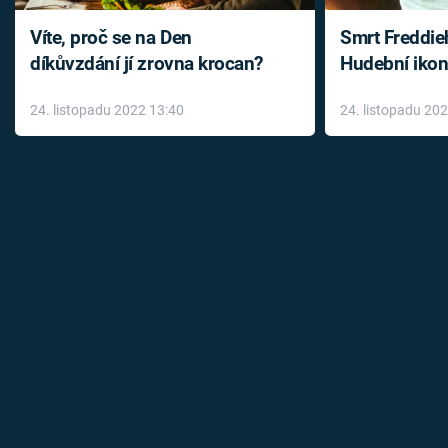
Víte, proč se na Den
Smrt Freddie
díkůvzdání jí zrovna krocan?
Hudební ikon
až do konce 
24. listopadu 2022 13:40
24. listopadu 20
léky