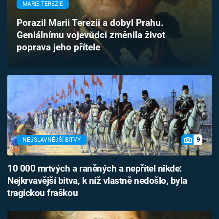
MARIE TEREZIE
Časopis
Porazil Marii Terezii a dobyl Prahu.
Sledujte prima+
Geniálnímu vojevůdci změnila život
poprava jeho přítele
Přihlášení
Sledujte nás
9
NEJSLAVNĚJŠÍ BITVY
10 000 mrtvých a raněných a nepřítel nikde:
Nejkrvavější bitva, k níž vlastně nedošlo, byla
tragickou fraškou