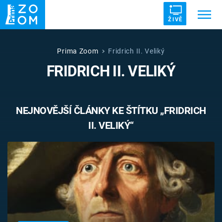
ŽIVĚ
Trendy:
ZRÁDCI
UFO
DRUHÁ SVĚTOVÁ VÁLKA
Prima Zoom
Fridrich II. Veliký
FRIDRICH II. VELIKÝ
ZÁHADY
VETŘELCI DÁVNOVĚKU
NEJNOVĚJŠÍ ČLÁNKY KE ŠTÍTKU „FRIDRICH
II. VELIKÝ“
Témata
Témata
Pořady
TV Program