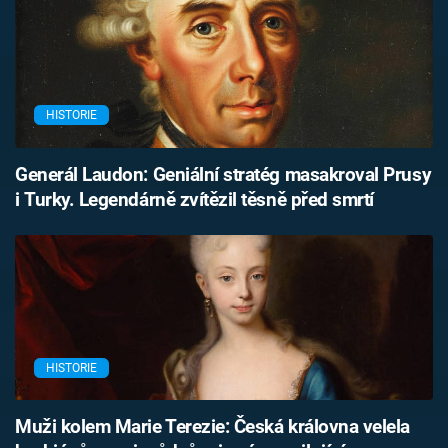
HISTORIE
Generál Laudon: Geniální stratég masakroval Prusy
i Turky. Legendárně zvítězil těsně před smrtí
HISTORIE
Muži kolem Marie Terezie: Česká královna velela