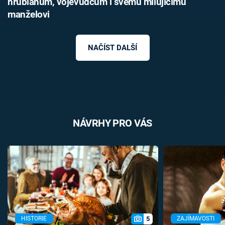
hrubiánům, vojevůdcům i svému milujícímu
manželovi
NAČÍST DALŠÍ
NÁVRHY PRO VÁS
5
HISTORIE
ZAJÍMAVOSTI