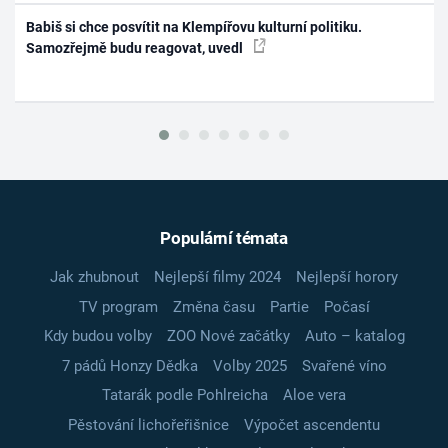
Babiš si chce posvítit na Klempířovu kulturní politiku.
Samozřejmě budu reagovat, uvedl
Populární témata
Jak zhubnout
Nejlepší filmy 2024
Nejlepší horory
TV program
Změna času
Partie
Počasí
Kdy budou volby
ZOO Nové začátky
Auto – katalog
7 pádů Honzy Dědka
Volby 2025
Svařené víno
Tatarák podle Pohlreicha
Aloe vera
Pěstování lichořeřišnice
Výpočet ascendentu