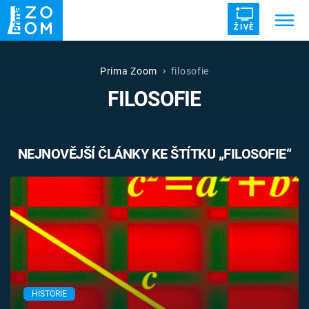
ŽIVĚ
Trendy:
ZRÁDCI
UFO
DRUHÁ SVĚTOVÁ VÁLKA
Prima Zoom
filosofie
FILOSOFIE
ZÁHADY
VETŘELCI DÁVNOVĚKU
NEJNOVĚJŠÍ ČLÁNKY KE ŠTÍTKU „FILOSOFIE“
Témata
Témata
Pořady
TV Program
HISTORIE