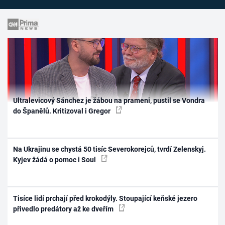
Ultralevicový Sánchez je žábou na prameni, pustil se Vondra
do Španělů. Kritizoval i Gregor
Na Ukrajinu se chystá 50 tisíc Severokorejců, tvrdí Zelenskyj.
Kyjev žádá o pomoc i Soul
Tisíce lidí prchají před krokodýly. Stoupající keňské jezero
přivedlo predátory až ke dveřím