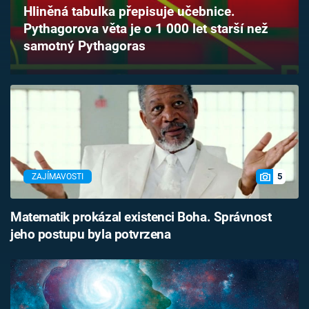
Hliněná tabulka přepisuje učebnice.
Časopis
Pythagorova věta je o 1 000 let starší než
samotný Pythagoras
Sledujte prima+
Přihlášení
Sledujte nás
5
ZAJÍMAVOSTI
Matematik prokázal existenci Boha. Správnost
jeho postupu byla potvrzena