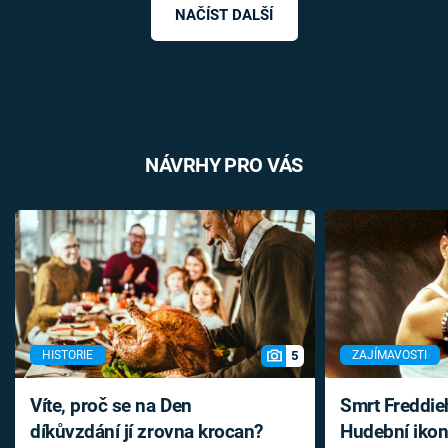
NAČÍST DALŠÍ
NÁVRHY PRO VÁS
5
HISTORIE
ZAJÍMAVOSTI
Víte, proč se na Den
Smrt Freddie
díkůvzdání jí zrovna krocan?
Hudební ikon