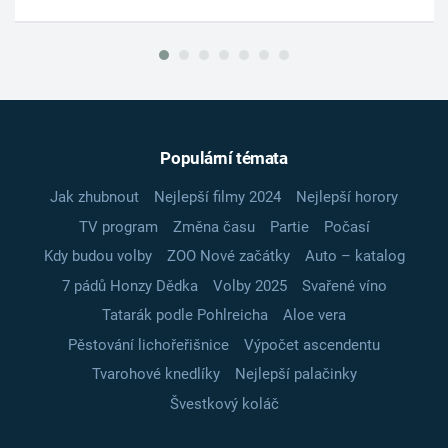
Populární témata
Jak zhubnout
Nejlepší filmy 2024
Nejlepší horory
TV program
Změna času
Partie
Počasí
Kdy budou volby
ZOO Nové začátky
Auto – katalog
7 pádů Honzy Dědka
Volby 2025
Svařené víno
Tatarák podle Pohlreicha
Aloe vera
Pěstování lichořeřišnice
Výpočet ascendentu
Tvarohové knedlíky
Nejlepší palačinky
Švestkový koláč