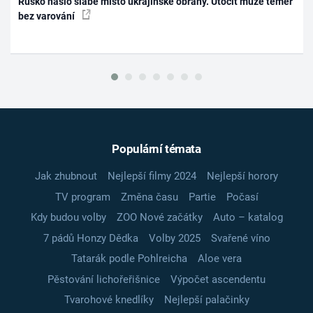
Rusko našlo slabé místo ukrajinské obrany. Útočit může téměř
bez varování
Populární témata
Jak zhubnout
Nejlepší filmy 2024
Nejlepší horory
TV program
Změna času
Partie
Počasí
Kdy budou volby
ZOO Nové začátky
Auto – katalog
7 pádů Honzy Dědka
Volby 2025
Svařené víno
Tatarák podle Pohlreicha
Aloe vera
Pěstování lichořeřišnice
Výpočet ascendentu
Tvarohové knedlíky
Nejlepší palačinky