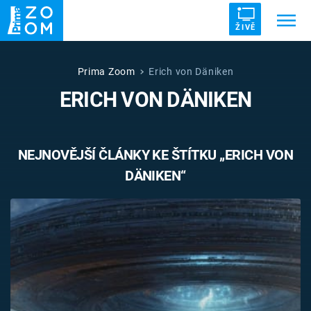
ŽIVĚ
Trendy:
ZRÁDCI
UFO
DRUHÁ SVĚTOVÁ VÁLKA
Prima Zoom
Erich von Däniken
ERICH VON DÄNIKEN
ZÁHADY
VETŘELCI DÁVNOVĚKU
NEJNOVĚJŠÍ ČLÁNKY KE ŠTÍTKU „ERICH VON
DÄNIKEN“
Témata
Témata
Pořady
TV Program