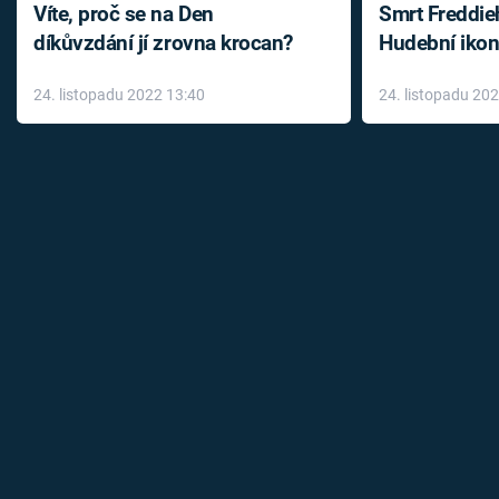
Víte, proč se na Den
Smrt Freddie
díkůvzdání jí zrovna krocan?
Hudební ikon
až do konce 
24. listopadu 2022 13:40
24. listopadu 20
léky