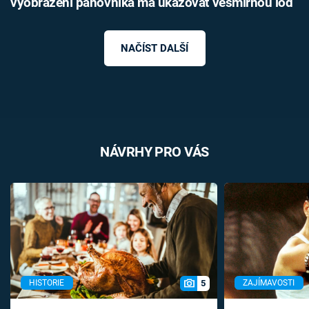
vyobrazení panovníka má ukazovat vesmírnou loď
NAČÍST DALŠÍ
NÁVRHY PRO VÁS
5
HISTORIE
ZAJÍMAVOSTI