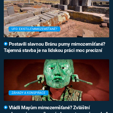
UFO: EXISTUJÍ MIMOZEMŠŤANÉ?
Postavili slavnou Bránu pumy mimozemšťané?
Tajemná stavba je na lidskou práci moc precizní
ZÁHADY A KONSPIRACE
Vládli Mayům mimozemšťané? Zvláštní