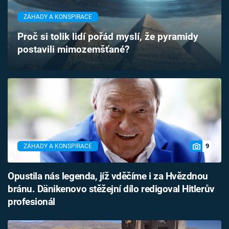
Časopis
ZÁHADY A KONSPIRACE
Sledujte prima+
Proč si tolik lidí pořád myslí, že pyramidy
postavili mimozemšťané?
Přihlášení
Sledujte nás
9
ZÁHADY A KONSPIRACE
Opustila nás legenda, jíž vděčíme i za Hvězdnou
bránu. Dänikenovo stěžejní dílo redigoval Hitlerův
profesionál