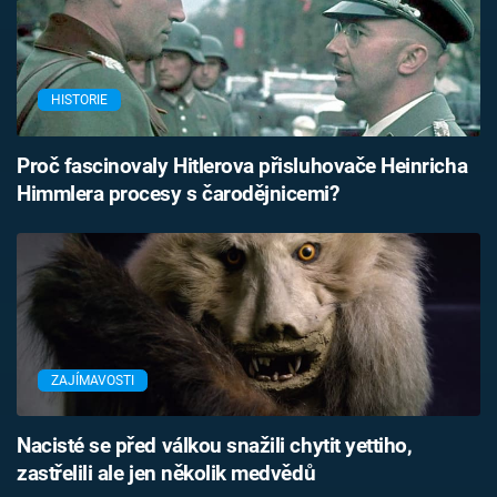
HISTORIE
Proč fascinovaly Hitlerova přisluhovače Heinricha
Himmlera procesy s čarodějnicemi?
ZAJÍMAVOSTI
Nacisté se před válkou snažili chytit yettiho,
zastřelili ale jen několik medvědů