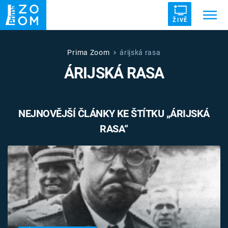
ŽIVĚ
Trendy:
ZRÁDCI
UFO
DRUHÁ SVĚTOVÁ VÁLKA
Prima Zoom
árijská rasa
ÁRIJSKÁ RASA
ZÁHADY
VETŘELCI DÁVNOVĚKU
NEJNOVĚJŠÍ ČLÁNKY KE ŠTÍTKU „ÁRIJSKÁ
RASA“
Témata
Témata
Pořady
TV Program