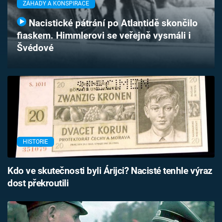
ZÁHADY A KONSPIRACE
Časopis
Nacistické pátrání po Atlantidě skončilo
Sledujte prima+
fiaskem. Himmlerovi se veřejně vysmáli i
Švédové
Přihlášení
Sledujte nás
HISTORIE
Kdo ve skutečnosti byli Árijci? Nacisté tenhle výraz
dost překroutili