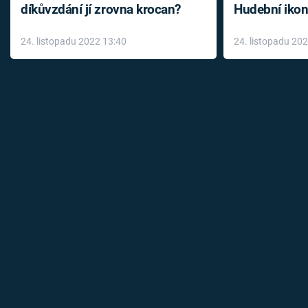
díkůvzdání jí zrovna krocan?
Hudební ikon
až do konce 
24. listopadu 2022 13:40
24. listopadu 20
léky