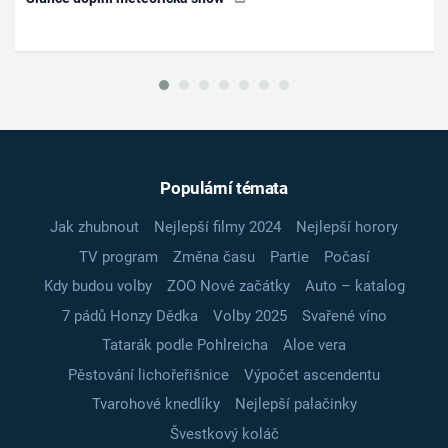
Populární témata
Jak zhubnout
Nejlepší filmy 2024
Nejlepší horory
TV program
Změna času
Partie
Počasí
Kdy budou volby
ZOO Nové začátky
Auto – katalog
7 pádů Honzy Dědka
Volby 2025
Svařené víno
Tatarák podle Pohlreicha
Aloe vera
Pěstování lichořeřišnice
Výpočet ascendentu
Tvarohové knedlíky
Nejlepší palačinky
Švestkový koláč