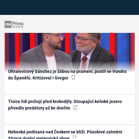
Ultralevicový Sánchez je žábou na prameni, pustil se Vondra
do Španělů. Kritizoval i Gregor
Tisíce lidí prchají před krokodýly. Stoupající keňské jezero
přivedlo predátory až ke dveřím
Nebeská podívaná nad Českem se blíží. Působivé zatmění
Slunce doplní meteorická show