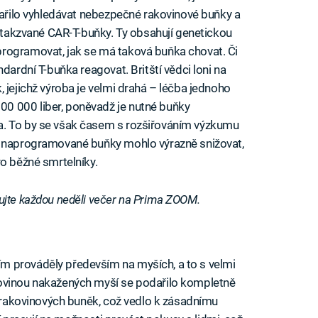
 dařilo vyhledávat nebezpečné rakovinové buňky a
u takzvané CAR-T-buňky. Ty obsahují genetickou
rogramovat, jak se má taková buňka chovat. Či
dardní T-buňka reagovat. Britští vědci loni na
 jejichž výroba je velmi drahá – léčba jednoho
0 000 liber, poněvadž je nutné buňky
a. To by se však časem s rozšiřováním výzkumu
u naprogramované buňky mohlo výrazně snižovat,
ro běžné smrtelníky.
ujte každou neděli večer na Prima ZOOM.
iled to fetch
m prováděly především na myších, a to s velmi
kovinou nakažených myší se podařilo kompletně
a rakovinových buněk, což vedlo k zásadnímu