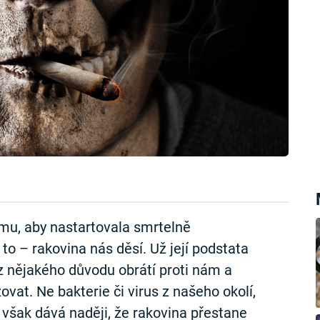
mu, aby nastartovala smrtelně
to – rakovina nás děsí. Už její podstata
e z nějakého důvodu obrátí proti nám a
at. Ne bakterie či virus z našeho okolí,
 však dává naději, že rakovina přestane