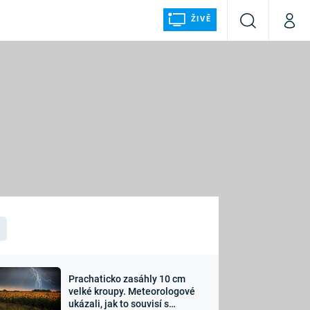
ŽIVĚ
Vyhledávání
Můj p
Prima+
ÁLKA
CNN Prima NEWS
Prima FRESH
Prima LIVING
LMY A
Prima Ženy
Prima LAJK
Prachaticko zasáhly 10 cm
osti
velké kroupy. Meteorologové
Sledujte nás
ukázali, jak to souvisí s