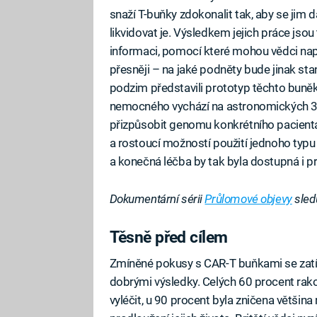
snaží T-buňky zdokonalit tak, aby se jim
likvidovat je. Výsledkem jejich práce jso
informaci, pomocí které mohou vědci nap
přesněji – na jaké podněty bude jinak stan
podzim představili prototyp těchto buněk,
nemocného vychází na astronomických 30
přizpůsobit genomu konkrétního pacient
a rostoucí možností použití jednoho typ
a konečná léčba by tak byla dostupná i p
Dokumentární sérii
Průlomové objevy
sled
Těsně před cílem
Fa
Zmíněné pokusy s CAR-T buňkami se zatí
dobrými výsledky. Celých 60 procent ra
vyléčit, u 90 procent byla zničena většin