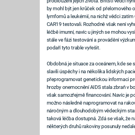
prodloužení jejich života. Britští vědci ny
by mohl být jen krůček od přelomového ob
lymfomů a leukémií, na nichž vědci zatím
CAR19 testovali. Rozhodně však není vyhr
léčbě imunní, navíc u jiných se mohou vy
stále ve fázi testování a provádění výzk
podaří tyto trable vyřešit.
Obdobná je situace za oceánem, kde se st
slavili úspěchy i na několika lidských pa
přeprogramovat genetickou informaci pro
hrozby onemocnění AIDS stala zbraň v boj
však samozřejmě financování. Navíc je pot
možno následně naprogramovat na rakovi
náročným a dlouhodobým vědeckým stand
taková léčba dostupná. Zdá se však, že 
některých druhů rakoviny posunuly nedal