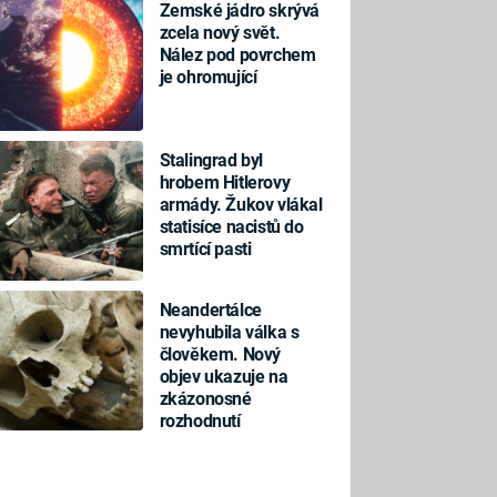
Zemské jádro skrývá
zcela nový svět.
Nález pod povrchem
je ohromující
Stalingrad byl
hrobem Hitlerovy
armády. Žukov vlákal
statisíce nacistů do
smrtící pasti
Neandertálce
nevyhubila válka s
člověkem. Nový
objev ukazuje na
zkázonosné
rozhodnutí