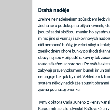
Drahá naděje
Zřejmě nejnadějnějším způsobem léčby j
Jedná se o podskupinu bílých krvinek, kt
jsou zásadní složkou imunitního systému, 
mimo jiné si všímají i rakovinových nádor
ničí nemocné buňky, je velmi silný a lec
zneškodnění choré buňky poškodí tkáň víc
obavy nejsou v případě rakoviny tak zásad
touto zákeřnou chorobou. Po světě existu
zabývají právě výzkumem buněk imunitníh
nefunguje tak, jak by měl. Vzhledem k tomu
systém někdy nedokáže spustit obranné rea
zjevně pocházejí zvenku.
Týmy doktora Carla Juneho z Pensylvánsk
Karadimitrise z londýnské Královské unive