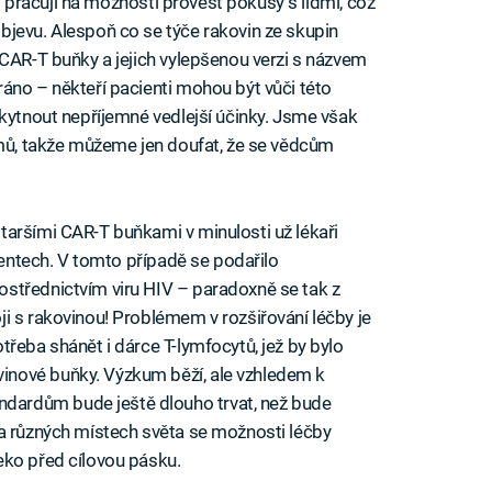
ní pracují na možnosti provést pokusy s lidmi, což
jevu. Alespoň co se týče rakovin ze skupin
 CAR-T buňky a jejich vylepšenou verzi s názvem
áno – někteří pacienti mohou být vůči této
skytnout nepříjemné vedlejší účinky. Jsme však
umů, takže můžeme jen doufat, že se vědcům
aršími CAR-T buňkami v minulosti už lékaři
cientech. V tomto případě se podařilo
střednictvím viru HIV – paradoxně se tak z
i s rakovinou! Problémem v rozšiřování léčby je
řeba shánět i dárce T-lymfocytů, jež by bylo
nové buňky. Výzkum běží, ale vzhledem k
ardům bude ještě dlouho trvat, než bude
na různých místech světa se možnosti léčby
eko před cílovou pásku.