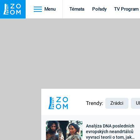
Menu
Témata
Pořady
TV Program
Cestování
Historie
HRADY A ZÁMKY
VIKINGOVÉ
HEDVÁBNÁ STEZKA
EPIDEMIE A
PANDEMIE
PŘÍRODA
STAROVĚKÝ EGYPT
Trendy:
Zrádci
U
Analýza DNA posledních
Druhá
Výročí
evropských neandrtálců
vyvrací teorii o tom, jak
světová válka