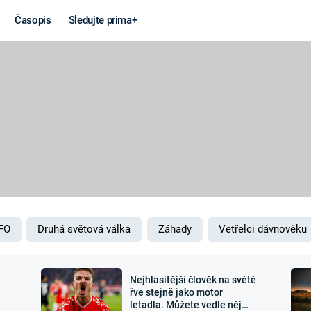
Časopis
Sledujte prima+
Věda a
Války
technika
STUDENÁ V
KORONAVIRUS
VÁLKA VE
VIETNAMU
VESMÍR
VÁLEČNÉ FI
MARS
SERIÁLY
FO
Druhá světová válka
Záhady
Vetřelci dávnověku
Nejhlasitější člověk na světě
Záhady a
Zajímav
řve stejně jako motor
letadla. Můžete vedle něj
konspirace