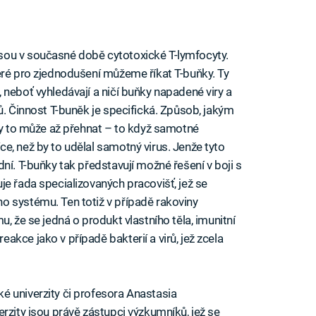
sou v současné době cytotoxické T-lymfocyty.
eré pro zjednodušení můžeme říkat T-buňky. Ty
neboť vyhledávají a ničí buňky napadené viry a
ů. Činnost T-buněk je specifická. Způsob, jakým
kdy to může až přehnat – to když samotné
e, než by to udělal samotný virus. Jenže tyto
ní. T-buňky tak představují možné řešení v boji s
je řada specializovaných pracovišť, jež se
o systému. Ten totiž v případě rakoviny
, že se jedná o produkt vlastního těla, imunitní
kce jako v případě bakterií a virů, jež zcela
é univerzity či profesora Anastasia
rzity jsou právě zástupci výzkumníků, jež se