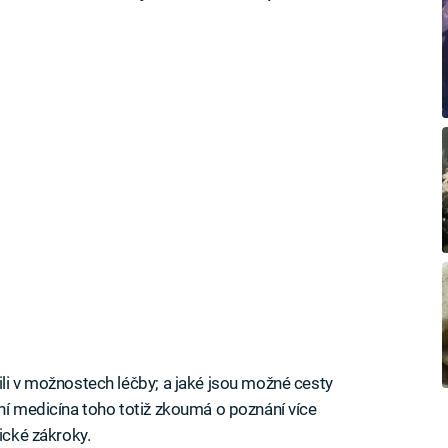
ili v možnostech léčby; a jaké jsou možné cesty
rní medicína toho totiž zkoumá o poznání více
ické zákroky.