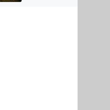
US
tornádem
RSUS
ZE A