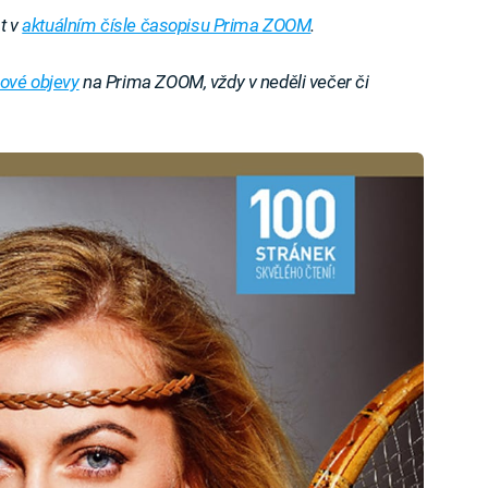
st v
aktuálním čísle časopisu Prima ZOOM
.
ové objevy
na Prima ZOOM, vždy v neděli večer či