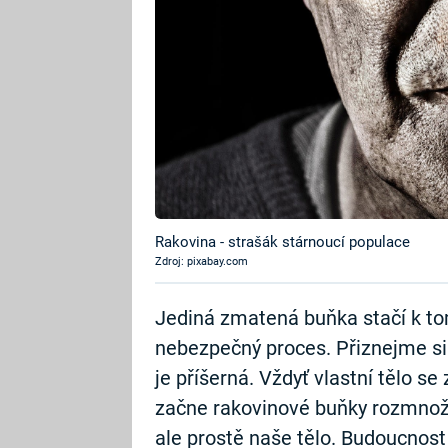
Rakovina - strašák stárnoucí populace
Zdroj: pixabay.com
Jediná zmatená buňka stačí k to
nebezpečný proces. Přiznejme si 
je příšerná. Vždyť vlastní tělo s
začne rakovinové buňky rozmnožov
ale prostě naše tělo. Budoucnost