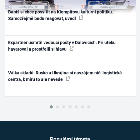
Babiš si chce posvítit na Klempířovu kulturní politiku.
Samozřejmě budu reagovat, uvedl
Expartner usmrtil vedoucí pošty v Dalovicích. Při útěku
havaroval a prostřelil si hlavu
Válka skladů: Rusko a Ukrajina si navzájem ničí logistická
centra, k míru to ale nevede
Populární témata