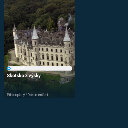
PŘEHRÁT
Skotsko z výšky
Přírodopisný / Dokumentární