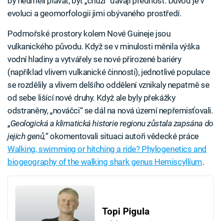
by neuměli plavat, byť „chůzi“ dávají přednost. Důvod je v
evoluci a geomorfologii jimi obývaného prostředí.
Podmořské prostory kolem Nové Guineje jsou
vulkanického původu. Když se v minulosti měnila výška
vodní hladiny a vytvářely se nové přirozené bariéry
(například vlivem vulkanické činnosti), jednotlivé populace
se rozdělily a vlivem delšího oddělení vznikaly nepatrně se
od sebe lišící nové druhy. Když ale byly překážky
odstraněny, „nováčci“ se dál na nová území nepřemisťovali.
„
Geologická a klimatická historie regionu zůstala zapsána do
jejich genů,
“ okomentovali situaci autoři vědecké práce
Walking, swimming or hitching a ride? Phylogenetics and
biogeography of the walking shark genus Hemiscyllium
.
Topi Pigula