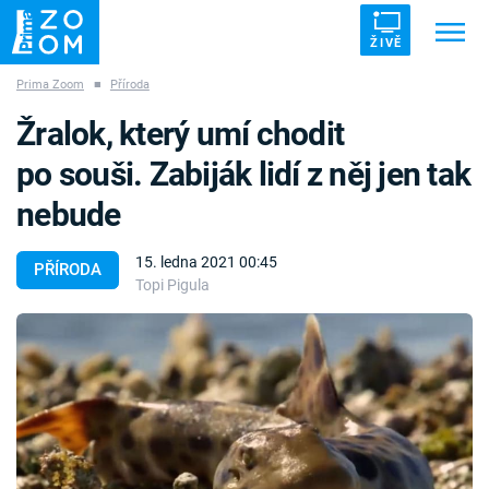
ŽIVĚ
Prima Zoom
■
Příroda
Trendy:
ZRÁDCI
UFO
DRUHÁ SVĚTOVÁ VÁLKA
Žralok, který umí chodit
ZÁHADY
VETŘELCI DÁVNOVĚKU
po souši. Zabiják lidí z něj jen tak
nebude
15. ledna 2021 00:45
PŘÍRODA
Topi Pigula
Témata
Témata
Pořady
TV Program