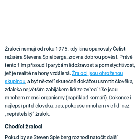
Žraloci nemají od roku 1975, kdy kina opanovaly Čelisti
režiséra Stevena Spielberga, zrovna dobrou pověst. Právě
tento film přisoudil parybám lidožravost a pomstychtivost,
jež je realitě na hony vzdálená.
Žraloci jsou ohroženou
skupinou
, a byť někteří skutečně dokážou usmrtit člověka,
zdaleka největším zabijákem lidí ze zvířecí říše jsou
mnohem menší organismy (například komáři). Dokonce i
nejlepší přítel člověka, pes, pokouše mnohem víc lidí než
„nepřátelský“ žralok.
Chodící žraloci
Pokud by se Steven Spielberg rozhodl natočit další