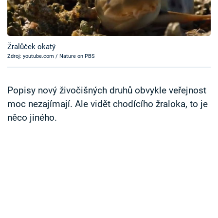
Časopis
Sledujte prima+
Žralůček okatý
Zdroj: youtube.com / Nature on PBS
Přihlášení
Popisy nový živočišných druhů obvykle veřejnost
Sledujte nás
moc nezajímají. Ale vidět chodícího žraloka, to je
něco jiného.