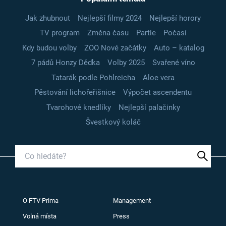
Jak zhubnout
Nejlepší filmy 2024
Nejlepší horory
TV program
Změna času
Partie
Počasí
Kdy budou volby
ZOO Nové začátky
Auto – katalog
7 pádů Honzy Dědka
Volby 2025
Svařené víno
Tatarák podle Pohlreicha
Aloe vera
Pěstování lichořeřišnice
Výpočet ascendentu
Tvarohové knedlíky
Nejlepší palačinky
Švestkový koláč
O FTV Prima
Management
Volná místa
Press