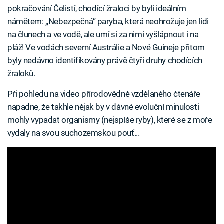
pokračování Čelistí, chodící žraloci by byli ideálním
námětem: „Nebezpečná“ paryba, která neohrožuje jen lidi
na člunech a ve vodě, ale umí si za nimi vyšlápnout i na
pláž! Ve vodách severní Austrálie a Nové Guineje přitom
byly nedávno identifikovány právě čtyři druhy chodících
žraloků.
Při pohledu na video přírodovědně vzdělaného čtenáře
napadne, že takhle nějak by v dávné evoluční minulosti
mohly vypadat organismy (nejspíše ryby), které se z moře
vydaly na svou suchozemskou pouť...