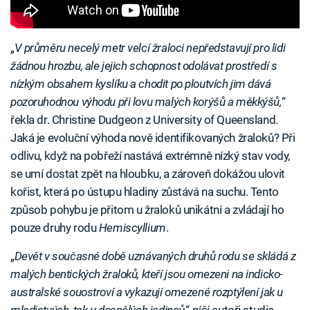
„
V průměru necelý metr velcí žraloci nepředstavují pro lidi
žádnou hrozbu, ale jejich schopnost odolávat prostředí s
nízkým obsahem kyslíku a chodit po ploutvích jim dává
pozoruhodnou výhodu při lovu malých korýšů a měkkýšů,
“
řekla dr. Christine Dudgeon z University of Queensland.
Jaká je evoluční výhoda nově identifikovaných žraloků? Při
odlivu, když na pobřeží nastává extrémně nízký stav vody,
se umí dostat zpět na hloubku, a zároveň dokážou ulovit
kořist, která po ústupu hladiny zůstává na suchu. Tento
způsob pohybu je přitom u žraloků unikátní a zvládají ho
pouze druhy rodu
Hemiscyllium
.
„
Devět v současné době uznávaných druhů rodu se skládá z
malých bentických žraloků, kteří jsou omezeni na indicko-
australské souostroví a vykazují omezené rozptýlení jak u
mladistvých, tak u dospělých jedinců
,“ píší autoři studie,