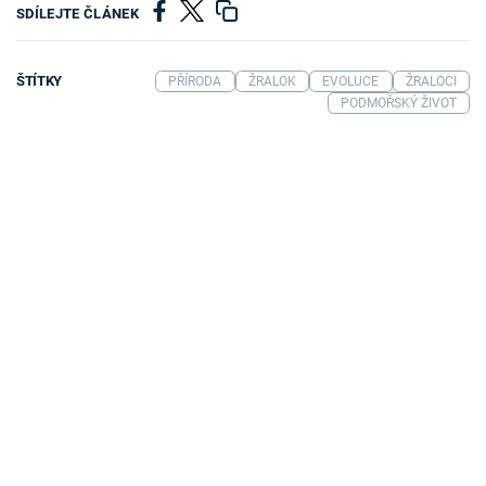
SDÍLEJTE ČLÁNEK
ŠTÍTKY
PŘÍRODA
ŽRALOK
EVOLUCE
ŽRALOCI
PODMOŘSKÝ ŽIVOT