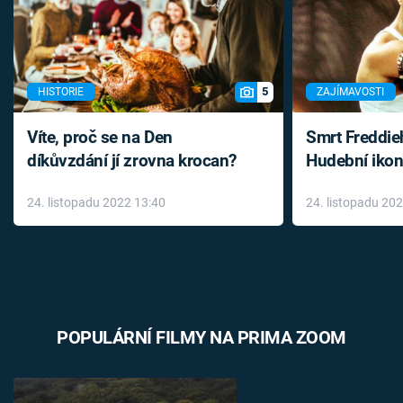
5
HISTORIE
ZAJÍMAVOSTI
Víte, proč se na Den
Smrt Freddie
díkůvzdání jí zrovna krocan?
Hudební ikon
až do konce 
24. listopadu 2022 13:40
24. listopadu 20
léky
POPULÁRNÍ FILMY NA PRIMA ZOOM