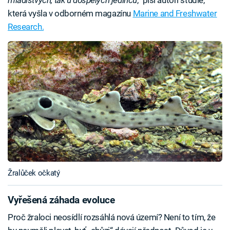
která vyšla v odborném magazínu
Marine and Freshwater
Research.
Žralůček očkatý
Vyřešená záhada evoluce
Proč žraloci neosídlí rozsáhlá nová území? Není to tím, že