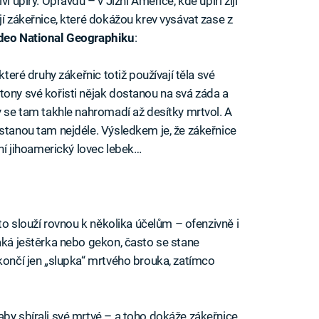
í upíry. Opravdu – v Jižní Americe, kde upíři žijí
jí zákeřnice, které dokážou krev vysávat zase z
deo National Geographiku
:
které druhy zákeřnic totiž používají těla své
tony své kořisti nějak dostanou na svá záda a
y se tam takhle nahromadí až desítky mrtvol. A
ůstanou tam nejdéle. Výsledkem je, že zákeřnice
lní jihoamerický lovec lebek…
 to slouží rovnou k několika účelům – ofenzivně i
jaká ještěrka nebo gekon, často se stane
skončí jen „slupka“ mrtvého brouka, zatímco
aby sbírali své mrtvé – a toho dokáže zákeřnice