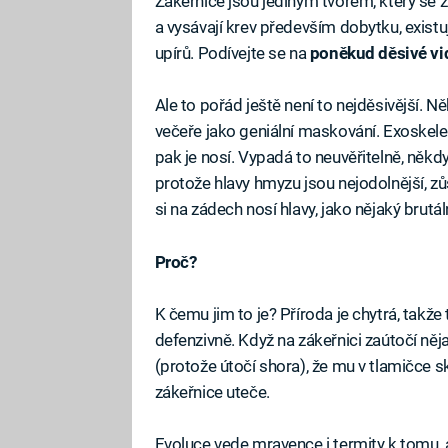
Zákeřnice jsou jediným tvorem, který se živ
a vysávají krev především dobytku, existu
upírů. Podívejte se na
poněkud děsivé vi
Ale to pořád ještě není to nejděsivější. Ně
večeře jako geniální maskování. Exoskele
pak je nosí. Vypadá to neuvěřitelně, někd
protože hlavy hmyzu jsou nejodolnější, z
si na zádech nosí hlavy, jako nějaký brutá
Proč?
K čemu jim to je? Příroda je chytrá, takže
defenzivně. Když na zákeřnici zaútočí ně
(protože útočí shora), že mu v tlamičce 
zákeřnice uteče.
Evoluce vede mravence i termity k tomu, 