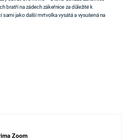
ch bratří na zádech zákeřnice za důležité k
čí sami jako další mrtvolka vysátá a vysušená na
rima Zoom