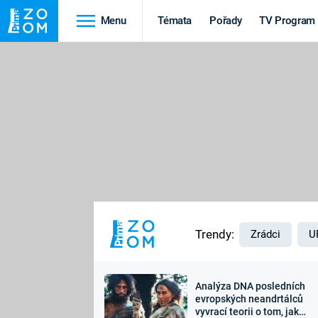
Menu
Témata
Pořady
TV Program
Cestování
Historie
HRADY A ZÁMKY
VIKINGOVÉ
HEDVÁBNÁ STEZKA
EPIDEMIE A
PANDEMIE
PŘÍRODA
STAROVĚKÝ EGYPT
Trendy:
Zrádci
U
Analýza DNA posledních
Druhá
Výročí
evropských neandrtálců
vyvrací teorii o tom, jak
světová válka