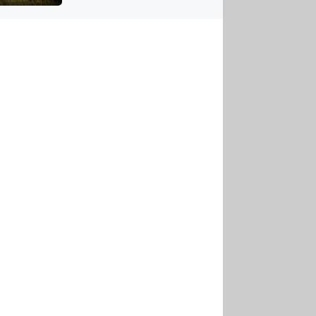
US
tornádem
RSUS
ZE A