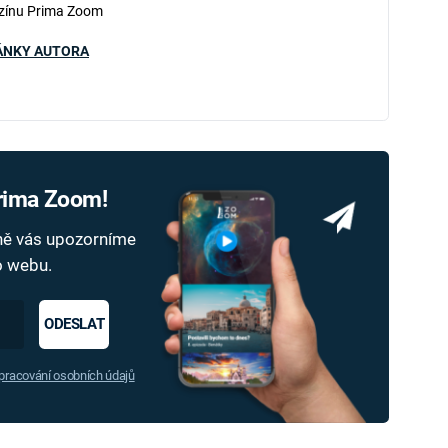
zínu Prima Zoom
ÁNKY AUTORA
Prima Zoom!
dně vás upozorníme
ho webu.
ODESLAT
racování osobních údajů