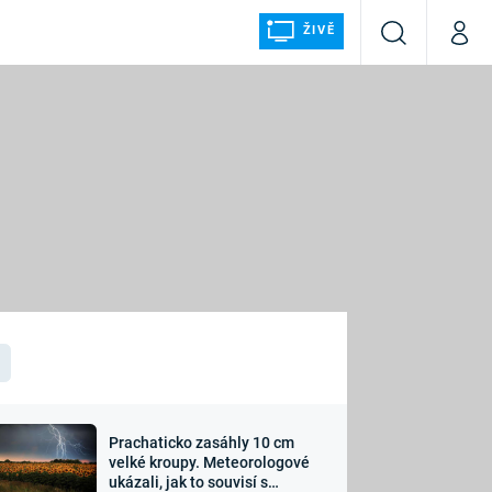
ŽIVĚ
Vyhledávání
Můj p
Prima+
ÁLKA
CNN Prima NEWS
Prima FRESH
Prima LIVING
LMY A
Prima Ženy
Prima LAJK
Prachaticko zasáhly 10 cm
osti
velké kroupy. Meteorologové
Sledujte nás
ukázali, jak to souvisí s