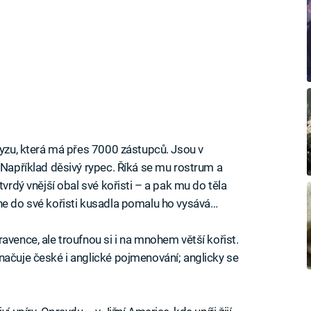
myzu, která má přes 7000 zástupců. Jsou v
 Například děsivý rypec. Říká se mu rostrum a
tvrdý vnější obal své kořisti – a pak mu do těla
ne do své kořisti kusadla pomalu ho vysává…
avence, ale troufnou si i na mnohem větší kořist.
načuje české i anglické pojmenování; anglicky se