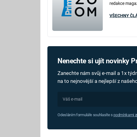
redakce maga
VŠECHNY ČL
Nenechte si ujít novinky 
Zanechte nám svůj e-mail a 1x tý
na to nejnovější a nejlepší z naše
Odesláním formuláře souhlasíte s
podmínkami zp