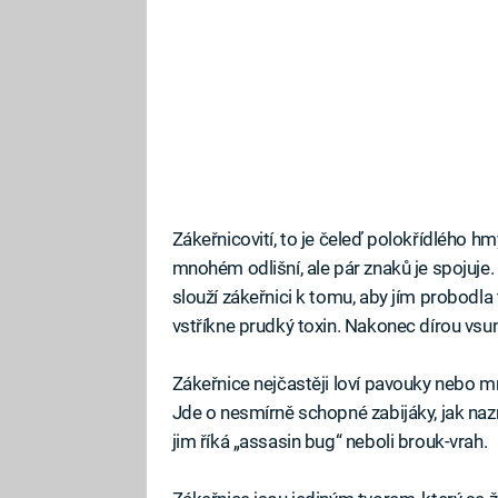
Zákeřnicovití, to je čeleď polokřídlého h
mnohém odlišní, ale pár znaků je spojuje.
slouží zákeřnici k tomu, aby jím probodla 
vstříkne prudký toxin. Nakonec dírou vsu
Zákeřnice nejčastěji loví pavouky nebo mr
Jde o nesmírně schopné zabijáky, jak naz
jim říká „assasin bug“ neboli brouk-vrah.