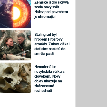
Zemské jádro skrývá
zcela nový svět.
Nález pod povrchem
je ohromující
Stalingrad byl
hrobem Hitlerovy
armády. Žukov vlákal
statisíce nacistů do
smrtící pasti
Neandertálce
nevyhubila válka s
člověkem. Nový
objev ukazuje na
zkázonosné
rozhodnutí