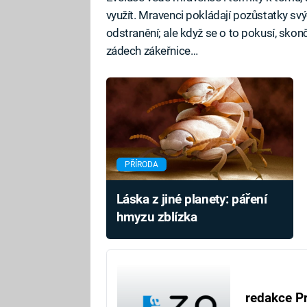
využít. Mravenci pokládají pozůstatky svý
odstranění; ale když se o to pokusí, skon
zádech zákeřnice…
PŘÍRODA
Láska z jiné planety: páření
hmyzu zblízka
redakce P