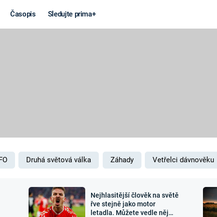
Časopis
Sledujte prima+
Věda a
Války
technika
STUDENÁ V
KORONAVIRUS
VÁLKA VE
VIETNAMU
VESMÍR
VÁLEČNÉ FI
MARS
SERIÁLY
FO
Druhá světová válka
Záhady
Vetřelci dávnověku
Nejhlasitější člověk na světě
Záhady a
Zajímav
řve stejně jako motor
letadla. Můžete vedle něj
konspirace