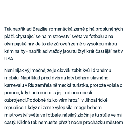
Tak například Brazílie, romantická země plná prosluněných
pláží, chystající se na mistrovství světa ve fotbalu a na
olympijské hry. Je to ale zároveň země s vysokou mírou
kriminality - například vraždy jsou tu čtyřikrát častější než v
USA.
Není nijak výjimečné, že je člověk zabit kvůli drahému
mobilu. Například před dvěma lety během slavného
karnevalu v Riu zemřela německá turistka, protože volala o
pomoc, když automobil s její rodinou unesli
ozbrojenci.Podobné riziko vám hrozí i v Jihoafrické
republice. I když si země vylepšila image během
mistrovství světa ve fotbale, násilný zločin je tu stále velmi
častý. Klidně tak nemusíte přežít noční procházku městem