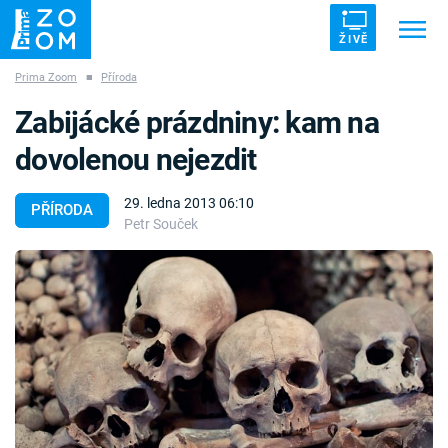
ŽIVĚ
Prima Zoom
■
Příroda
Trendy:
ZRÁDCI
UFO
DRUHÁ SVĚTOVÁ VÁLKA
Zabijácké prázdniny: kam na
ZÁHADY
VETŘELCI DÁVNOVĚKU
dovolenou nejezdit
29. ledna 2013 06:10
PŘÍRODA
Petr Souček
Témata
Témata
Pořady
TV Program