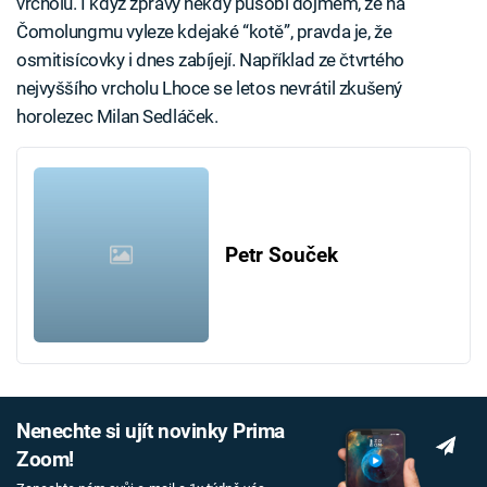
vrcholů. I když zprávy někdy působí dojmem, že na
Čomolungmu vyleze kdejaké “kotě”, pravda je, že
osmitisícovky i dnes zabíjejí. Například ze čtvrtého
nejvyššího vrcholu Lhoce se letos nevrátil zkušený
horolezec Milan Sedláček.
Petr Souček
Nenechte si ujít novinky Prima
Zoom!