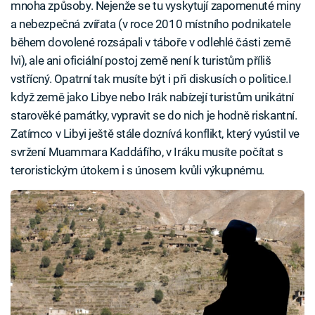
mnoha způsoby. Nejenže se tu vyskytují zapomenuté miny
a nebezpečná zvířata (v roce 2010 místního podnikatele
během dovolené rozsápali v táboře v odlehlé části země
lvi), ale ani oficiální postoj země není k turistům příliš
vstřícný. Opatrní tak musíte být i při diskusích o politice.I
když země jako Libye nebo Irák nabízejí turistům unikátní
starověké památky, vypravit se do nich je hodně riskantní.
Zatímco v Libyi ještě stále doznívá konflikt, který vyústil ve
svržení Muammara Kaddáfího, v Iráku musíte počítat s
teroristickým útokem i s únosem kvůli výkupnému.