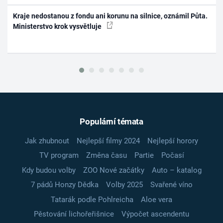
Kraje nedostanou z fondu ani korunu na silnice, oznámil Půta.
Ministerstvo krok vysvětluje
Populární témata
Jak zhubnout
Nejlepší filmy 2024
Nejlepší horory
TV program
Změna času
Partie
Počasí
Kdy budou volby
ZOO Nové začátky
Auto – katalog
7 pádů Honzy Dědka
Volby 2025
Svařené víno
Tatarák podle Pohlreicha
Aloe vera
Pěstování lichořeřišnice
Výpočet ascendentu