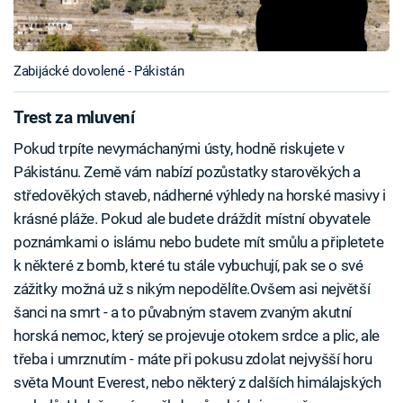
Zabijácké dovolené - Pákistán
Trest za mluvení
Pokud trpíte nevymáchanými ústy, hodně riskujete v
Pákistánu. Země vám nabízí pozůstatky starověkých a
středověkých staveb, nádherné výhledy na horské masivy i
krásné pláže. Pokud ale budete dráždit místní obyvatele
poznámkami o islámu nebo budete mít smůlu a připletete
k některé z bomb, které tu stále vybuchují, pak se o své
zážitky možná už s nikým nepodělíte.Ovšem asi největší
šanci na smrt - a to půvabným stavem zvaným akutní
horská nemoc, který se projevuje otokem srdce a plic, ale
třeba i umrznutím - máte při pokusu zdolat nejvyšší horu
světa Mount Everest, nebo některý z dalších himálajských