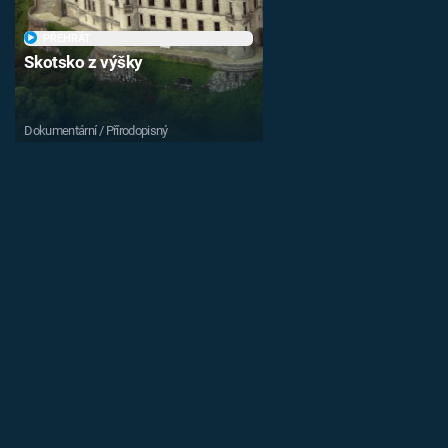
PŘEHRÁT
Skotsko z výšky
Dokumentární / Přírodopisný