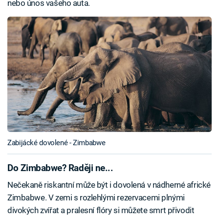
nebo únos vašeho auta.
Zabijácké dovolené - Zimbabwe
Do Zimbabwe? Raději ne...
Nečekaně riskantní může být i dovolená v nádherné africké
Zimbabwe. V zemi s rozlehlými rezervacemi plnými
divokých zvířat a pralesní flóry si můžete smrt přivodit