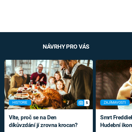
NÁVRHY PRO VÁS
5
HISTORIE
ZAJÍMAVOSTI
Víte, proč se na Den
Smrt Freddie
díkůvzdání jí zrovna krocan?
Hudební ikon