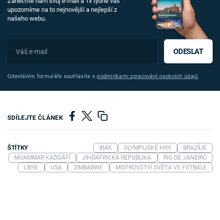
Zanechte nám svůj e-mail a 1x týdně vás
upozorníme na to nejnovější a nejlepší z
našeho webu.
ODESLAT
Odesláním formuláře souhlasíte s
podmínkami zpracování osobních údajů
SDÍLEJTE ČLÁNEK
ŠTÍTKY
IRÁK
OLYMPIJSKÉ HRY
BRAZÍLIE
MUAMMAR KADDÁFÍ
JIHOAFRICKÁ REPUBLIKA
RIO DE JANEIRO
LIBYE
USA
ZIMBABWE
MISTROVSTVÍ SVĚTA VE FOTBALE