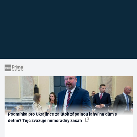
Podmínka pro Ukrajince za útok zápalnou lahví na dům s
dětmi? Tejc zvažuje mimořádný zásah