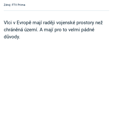
Časopis
Zdroj: FTV Prima
Sledujte prima+
Vlci v Evropě mají raději vojenské prostory než
chráněná území. A mají pro to velmi pádné
Přihlášení
důvody.
Sledujte nás