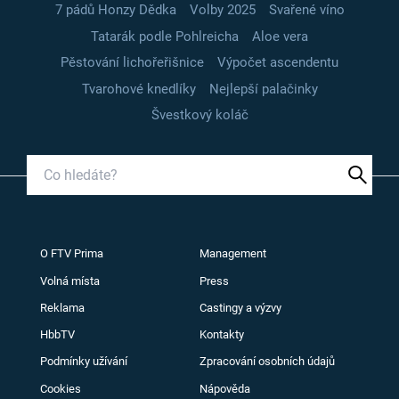
7 pádů Honzy Dědka
Volby 2025
Svařené víno
Tatarák podle Pohlreicha
Aloe vera
Pěstování lichořeřišnice
Výpočet ascendentu
Tvarohové knedlíky
Nejlepší palačinky
Švestkový koláč
O FTV Prima
Management
Volná místa
Press
Reklama
Castingy a výzvy
HbbTV
Kontakty
Podmínky užívání
Zpracování osobních údajů
Cookies
Nápověda