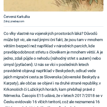
Červená Karkulka
Zdroj: pixabay.com
Co vlky vlastně na vojenských prostorách láká? Důvodů
může být víc, ale nad jinými ční fakt, že jsou tam v mnohem
větším bezpečí než například v národních parcích, kde
pravděpodobnost střetu s člověkem je mnohem větší. A je
jedno, zdali půjde o nehodu (náhodný střet s autem) nebo
úmysl (pytlačení). U nás se vlci v posledních letech
pravidelně objevují například v Beskydech, odkud vede
jejich migrační cesta ze Slovenska (slovenské Beskydy a
Karpaty), ale občas se objeví i na druhé straně republiky, v
Krkonoších či Lužických horách, kam přebíhají právě z
Německa. Časopis E15 udává, že v letech 2017/2018 se v
Česku evidovalo 16 vlčích teritorií, což ale neznamená 16