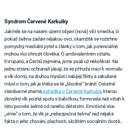
Syndrom Červené Karkulky
Jakmile se na našem území objeví (nová) vlčí smečka, či
pokud šelma zadáví nějakou ovci, okamžitě se roztrhne
pomyslný mediální pytel s články o tom, jak potenciálně
mohou vlci ohrozit člověka. O ambivalentním vztahu
Evropanů, a Čechů zejména, jsme psali už několikrát. Na
jednu stranu ochranáři jásají, že se příroda vrací k normálu
a vlk domů, na druhou myslivci nabíjejí flinty a zákulisně
mluví o tom, jak je třeba se té „škodné“ bránit. Ostatně
všeobecně známá
pohádka o Červené Karkulce
, kterou
zlovolný vlk pozřel spolu s babičkou, formovala náš vztah k
této psovité šelmě od raného dětstvím. Emotivně více
„víme“ o tom, že vlk je „nebezpečná šelma“ než nějaká
fakta o jeho chování, plachosti, složitém sociálním životě...