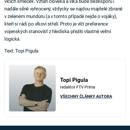
vlčích smeček. Vztah člověka a vlka bude bezesporu i
nadále silně vyhrocený, vždycky se najdou majitelé zbraně
v zeleném mundúru (a v tomto případě nejde o vojáky),
kteří si rádi po vlkovi střelí. Proto je vlčí preference
vojenských stanovišť z hlediska přežití vlastně velmi
logická.
Text: Topi Pigula
Topi Pigula
redaktor FTV Prima
VŠECHNY ČLÁNKY AUTORA