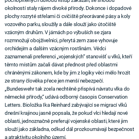
okolností staly rájem divoké přírody. Dokonce i dopadové
plochy rozryté střelami či cvičiště přeorávané pásy a koly
vozového parku, sloužily a dále slouží jako útočiště
vzácným druhům. V jámách po výbuších se zjara
rozmnožují obojživelníci, přerytá zem zase vyhovuje
orchidejím a dalším vzácným rostlinám. Vědci
zaznamenali preferenci „vojenských“ stanovišť u vlků, kteří
těmto místům začali dávat přednost před oblastmi
chráněnými zákonem, kde by jim z logiky věci mělo hrozit
ze strany člověka přece jen menší nebezpečí.
„Bundeswehr tak zcela nechtěně přispívá návratu vlka do
německé přírody,“ udává odborný časopis Conservation
Letters. Bioložka Ika Reinhard zabývající se migrací vlků
dnešní krajinou jasně popsala, že pokud vlci hledají nové
oblasti, jednoznačně preferují vojenské oblasti, které jim
slouží jako základna, odkud dál prozkoumávají bezpečnost
a atraktivitu okolního území.