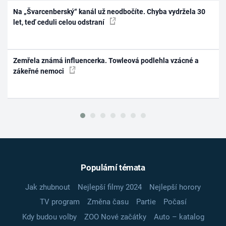
Na „Švarcenberský“ kanál už neodbočíte. Chyba vydržela 30
let, teď ceduli celou odstraní
Zemřela známá influencerka. Towleová podlehla vzácné a
zákeřné nemoci
Populární témata
Jak zhubnout
Nejlepší filmy 2024
Nejlepší horory
TV program
Změna času
Partie
Počasí
Kdy budou volby
ZOO Nové začátky
Auto – katalog