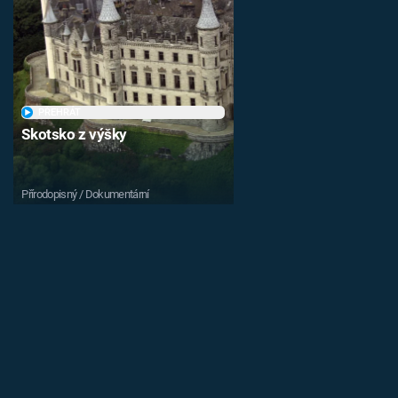
PŘEHRÁT
Skotsko z výšky
Přírodopisný / Dokumentární