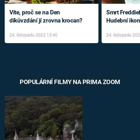
Víte, proč se na Den
Smrt Freddie
díkůvzdání jí zrovna krocan?
Hudební ikon
až do konce 
24. listopadu 2022 13:40
24. listopadu 20
léky
POPULÁRNÍ FILMY NA PRIMA ZOOM