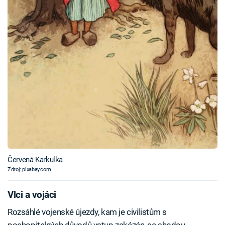
Červená Karkulka
Zdroj: pixabay.com
Vlci a vojáci
Rozsáhlé vojenské újezdy, kam je civilistům s
pochopitelných důvodů vstup zakázán, se shodou