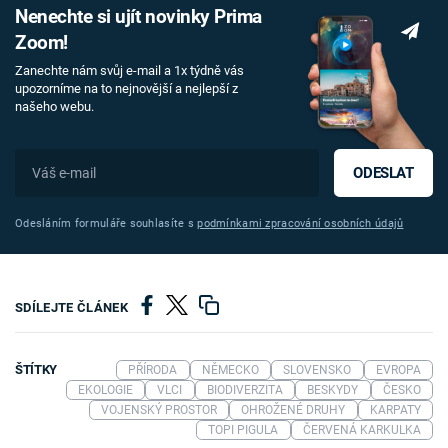
Nenechte si ujít novinky Prima
Zoom!
Zanechte nám svůj e-mail a 1x týdně vás
upozorníme na to nejnovější a nejlepší z
našeho webu.
ODESLAT
Odesláním formuláře souhlasíte s
podmínkami zpracování osobních údajů
SDÍLEJTE ČLÁNEK
ŠTÍTKY
PŘÍRODA
NĚMECKO
SLOVENSKO
EVROPA
EKOLOGIE
VLCI
BIODIVERZITA
BESKYDY
ČESKO
VOJENSKÝ PROSTOR
OHROŽENÉ DRUHY
KARPATY
TOPI PIGULA
ČERVENÁ KARKULKA