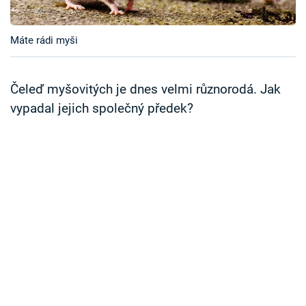
Časopis
Máte rádi myši
Sledujte prima+
Přihlášení
Čeleď myšovitých je dnes velmi různorodá. Jak
vypadal jejich společný předek?
Sledujte nás