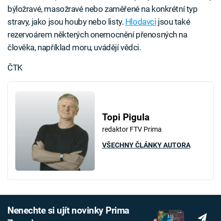
býložravé, masožravé nebo zaměřené na konkrétní typ
stravy, jako jsou houby nebo listy.
Hlodavci
jsou také
rezervoárem některých onemocnění přenosných na
člověka, například moru, uvádějí vědci.
ČTK
Topi Pigula
redaktor FTV Prima
VŠECHNY ČLÁNKY AUTORA
Nenechte si ujít novinky Prima