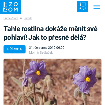
ŽIVĚ
Prima Zoom
■
Příroda
Trendy:
ZRÁDCI
UFO
DRUHÁ SVĚTOVÁ VÁLKA
Tahle rostlina dokáže měnit své
ZÁHADY
VETŘELCI DÁVNOVĚKU
pohlaví! Jak to přesně dělá?
31. července 2019 06:00
PŘÍRODA
Mojmír Sedláček
Témata
Témata
Pořady
TV Program