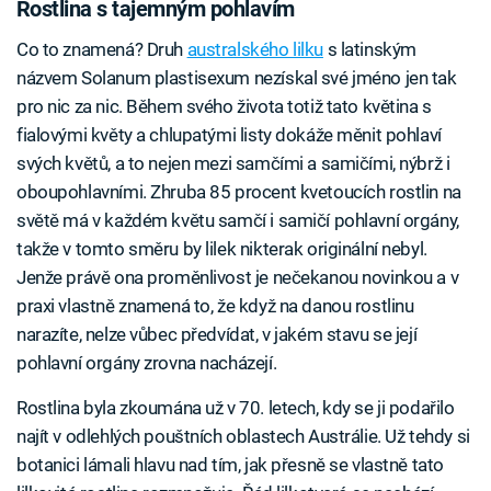
Rostlina s tajemným pohlavím
Co to znamená? Druh
australského lilku
s latinským
názvem Solanum plastisexum nezískal své jméno jen tak
pro nic za nic. Během svého života totiž tato květina s
fialovými květy a chlupatými listy dokáže měnit pohlaví
svých květů, a to nejen mezi samčími a samičími, nýbrž i
oboupohlavními. Zhruba 85 procent kvetoucích rostlin na
světě má v každém květu samčí i samičí pohlavní orgány,
takže v tomto směru by lilek nikterak originální nebyl.
Jenže právě ona proměnlivost je nečekanou novinkou a v
praxi vlastně znamená to, že když na danou rostlinu
narazíte, nelze vůbec předvídat, v jakém stavu se její
pohlavní orgány zrovna nacházejí.
Rostlina byla zkoumána už v 70. letech, kdy se ji podařilo
najít v odlehlých pouštních oblastech Austrálie. Už tehdy si
botanici lámali hlavu nad tím, jak přesně se vlastně tato