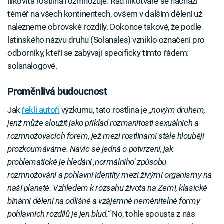
lilkovitá rostlina rozmnožuje. Řád lilkotvaré se nachází
téměř na všech kontinentech, ovšem v dalším dělení už
nalezneme obrovské rozdíly. Dokonce takové, že podle
latinského názvu druhu (Solanales) vzniklo označení pro
odborníky, kteří se zabývají specificky tímto řádem:
solanalogové.
Proměnlivá budoucnost
Jak
řekli autoři
výzkumu, tato rostlina je
„novým druhem,
jenž může sloužit jako příklad rozmanitosti sexuálních a
rozmnožovacích forem, jež mezi rostlinami stále hlouběji
prozkoumáváme. Navíc se jedná o potvrzení, jak
problematické je hledání ‚normálního‘ způsobu
rozmnožování a pohlavní identity mezi živými organismy na
naší planetě. Vzhledem k rozsahu života na Zemi, klasické
binární dělení na odlišné a vzájemně neměnitelné formy
pohlavních rozdílů je jen blud.“
No, tohle spousta z nás