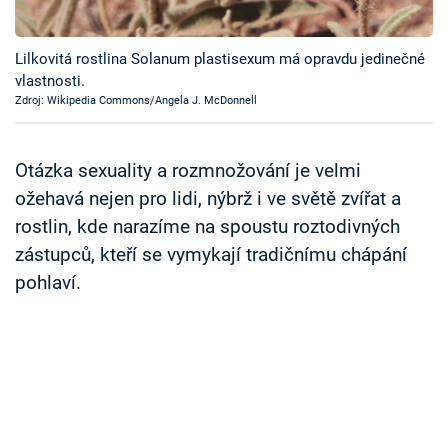
Časopis
Lilkovitá rostlina Solanum plastisexum má opravdu jedinečné
Sledujte prima+
vlastnosti.
Zdroj: Wikipedia Commons/Angela J. McDonnell
Přihlášení
Otázka sexuality a rozmnožování je velmi
ožehavá nejen pro lidi, nýbrž i ve světě zvířat a
Sledujte nás
rostlin, kde narazíme na spoustu roztodivných
zástupců, kteří se vymykají tradičnímu chápání
pohlaví.