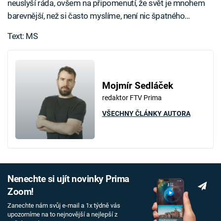
neuslyší ráda, ovšem na připomenutí, že svět je mnohem
barevnější, než si často myslíme, není nic špatného…
Text: MS
Mojmír Sedláček
redaktor FTV Prima
VŠECHNY ČLÁNKY AUTORA
Nenechte si ujít novinky Prima
Zoom!
Zanechte nám svůj e-mail a 1x týdně vás
upozorníme na to nejnovější a nejlepší z