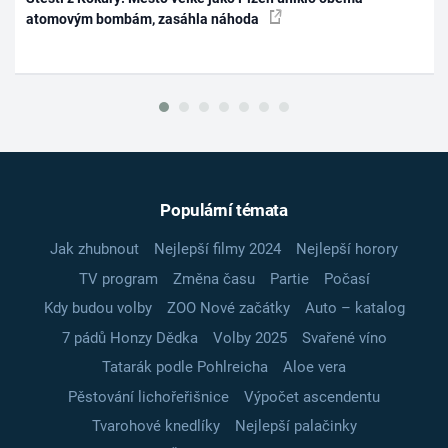
atomovým bombám, zasáhla náhoda
Populární témata
Jak zhubnout
Nejlepší filmy 2024
Nejlepší horory
TV program
Změna času
Partie
Počasí
Kdy budou volby
ZOO Nové začátky
Auto – katalog
7 pádů Honzy Dědka
Volby 2025
Svařené víno
Tatarák podle Pohlreicha
Aloe vera
Pěstování lichořeřišnice
Výpočet ascendentu
Tvarohové knedlíky
Nejlepší palačinky