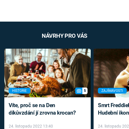
NÁVRHY PRO VÁS
5
HISTORIE
ZAJÍMAVOSTI
Víte, proč se na Den
Smrt Freddie
díkůvzdání jí zrovna krocan?
Hudební ikon
až do konce 
24. listopadu 2022 13:40
24. listopadu 20
léky