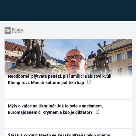
Neodborné, plýtváte penězi, píší umělci Babišovi kvůli
Klempířovi. Ministr kulturní politiku hájí
Mýty o válce na Ukrajině: Jak to bylo s nacismem,
Euromajdanem či Krymem a kdo je diktátor?
Štěstí z Kokury: Město velké jako Plzeň uniklo oběma