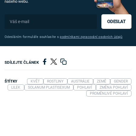
našeho webu.
ODESLAT
Odesláním formuláře souhlasíte s
podmínkami zpracování osobních údajů
SDÍLEJTE ČLÁNEK
ŠTÍTKY
KVĚT
ROSTLINY
AUSTRÁLIE
ZEMĚ
GENDER
LILEK
SOLANUM PLASTISEXUM
POHLAVÍ
ZMĚNA POHLAVÍ
PROMĚNLIVÉ POHLAVÍ