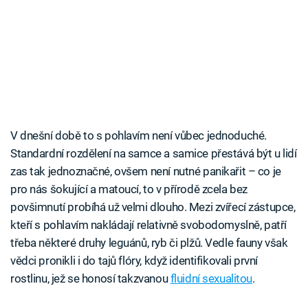
V dnešní době to s pohlavím není vůbec jednoduché.
Standardní rozdělení na samce a samice přestává být u lidí
zas tak jednoznačné, ovšem není nutné panikařit – co je
pro nás šokující a matoucí, to v přírodě zcela bez
povšimnutí probíhá už velmi dlouho. Mezi zvířecí zástupce,
kteří s pohlavím nakládají relativně svobodomyslně, patří
třeba některé druhy leguánů, ryb či plžů. Vedle fauny však
vědci pronikli i do tajů flóry, když identifikovali první
rostlinu, jež se honosí takzvanou
fluidní sexualitou
.