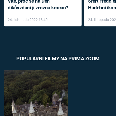
Víte, proč se na Den
Smrt Freddie
díkůvzdání jí zrovna krocan?
Hudební ikon
až do konce 
24. listopadu 2022 13:40
24. listopadu 20
léky
POPULÁRNÍ FILMY NA PRIMA ZOOM