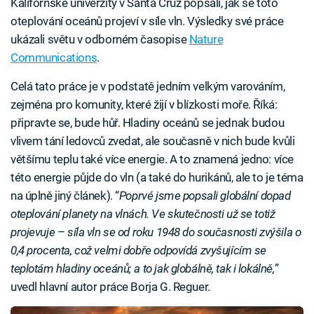
Kalifornské univerzity v Santa Cruz popsali, jak se toto
oteplování oceánů projeví v síle vln. Výsledky své práce
ukázali světu v odborném časopise
Nature
Communications
.
Celá tato práce je v podstatě jedním velkým varováním,
zejména pro komunity, které žijí v blízkosti moře. Říká:
připravte se, bude hůř. Hladiny oceánů se jednak budou
vlivem tání ledovců zvedat, ale současně v nich bude kvůli
většímu teplu také více energie. A to znamená jedno: více
této energie půjde do vln (a také do hurikánů, ale to je téma
na úplně jiný článek). “
Poprvé jsme popsali globální dopad
oteplování planety na vlnách. Ve skutečnosti už se totiž
projevuje
–
síla vln se od roku 1948 do současnosti zvýšila o
0,4 procenta, což velmi dobře odpovídá zvyšujícím se
teplotám hladiny oceánů; a to jak globálně, tak i lokálně,
”
uvedl hlavní autor práce Borja G. Reguer.