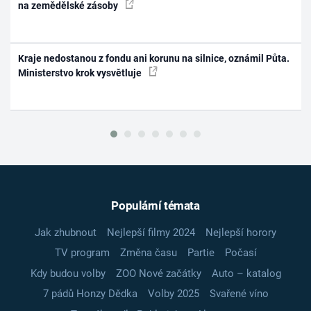
na zemědělské zásoby
Kraje nedostanou z fondu ani korunu na silnice, oznámil Půta.
Ministerstvo krok vysvětluje
Populární témata
Jak zhubnout
Nejlepší filmy 2024
Nejlepší horory
TV program
Změna času
Partie
Počasí
Kdy budou volby
ZOO Nové začátky
Auto – katalog
7 pádů Honzy Dědka
Volby 2025
Svařené víno