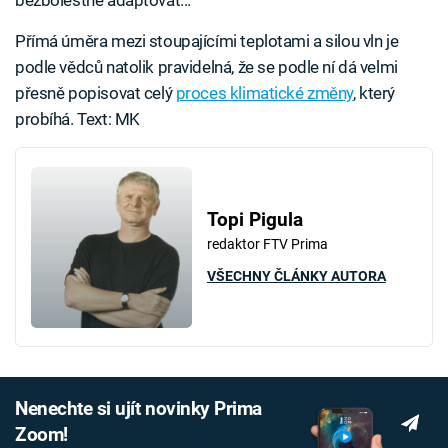
bezbolestně adaptovat...
Přímá úměra mezi stoupajícími teplotami a silou vln je
podle vědců natolik pravidelná, že se podle ní dá velmi
přesně popisovat celý
proces klimatické změny
, který
probíhá. Text: MK
Topi Pigula
redaktor FTV Prima
VŠECHNY ČLÁNKY AUTORA
Nenechte si ujít novinky Prima
Zoom!