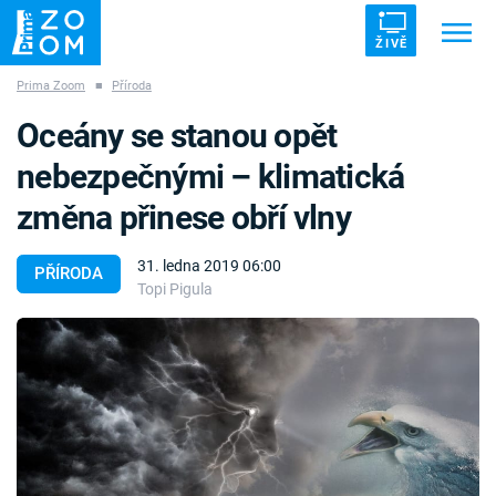
ŽIVĚ
Prima Zoom
■
Příroda
Trendy:
ZRÁDCI
UFO
DRUHÁ SVĚTOVÁ VÁLKA
Oceány se stanou opět
ZÁHADY
VETŘELCI DÁVNOVĚKU
nebezpečnými – klimatická
změna přinese obří vlny
31. ledna 2019 06:00
PŘÍRODA
Topi Pigula
Témata
Témata
Pořady
TV Program