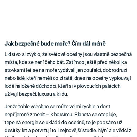
Jak bezpečné bude moře? Čím dál méně
Lidstvo si zvyklo, že světové oceány jsou vlastně bezpečná
místa, kde se není čeho bát. Zatímco ještě před několika
stovkami let se na moře vydávali jen zoufalci, dobrodruzi
nebo lidé, kteří neměli co ztratit, dnes na oceány vyplouvají
lodě naložené důchodci, kteří si v plovoucích palácích
užívají bezpečí, luxusu a klidu.
Jenže tohle všechno se může velmi rychle a dost
nepříjemně změnit – k horšímu. Planeta se otepluje,
tepelná energie se ukládá do oceánů, to je popsáno už
desítky let a potvrzují to i nejnovější studie. Nyní ale vědci z