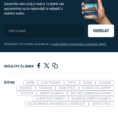
Zanechte nám svůj e-mail a 1x týdně vás
upozorníme na to nejnovější a nejlepší z
našeho webu.
ODESLAT
Odesláním formuláře souhlasíte s
podmínkami zpracování osobních údajů
SDÍLEJTE ČLÁNEK
ŠTÍTKY
MOŘE
ELEKTRÁRNA
TEPLO
KLIMA
CUNAMI
ENERGIE
TSUNAMI
NEBEZPEČÍ
KLIMATICKÉ ZMĚNY
TEPLOTA
ZMĚNY KLIMATU
NATURE COMMUNICATIONS
KLIMATICKÉ ZMĚNY
GLOBÁLNÍ ZMĚNY KLIMATU
KALIFORNSKÁ UNIVERZITA V BERKELEY
SANTA CRUZ