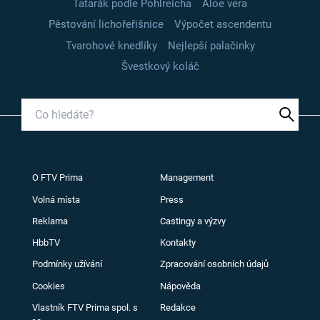
Tatarák podle Pohlreicha
Aloe vera
Pěstování lichořeřišnice
Výpočet ascendentu
Tvarohové knedlíky
Nejlepší palačinky
Švestkový koláč
O FTV Prima
Management
Volná místa
Press
Reklama
Castingy a výzvy
HbbTV
Kontakty
Podmínky užívání
Zpracování osobních údajů
Cookies
Nápověda
Vlastník FTV Prima spol. s
Redakce