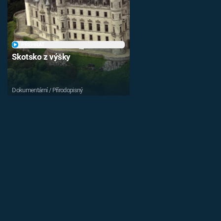
PŘEHRÁT
Skotsko z výšky
Dokumentární / Přírodopisný