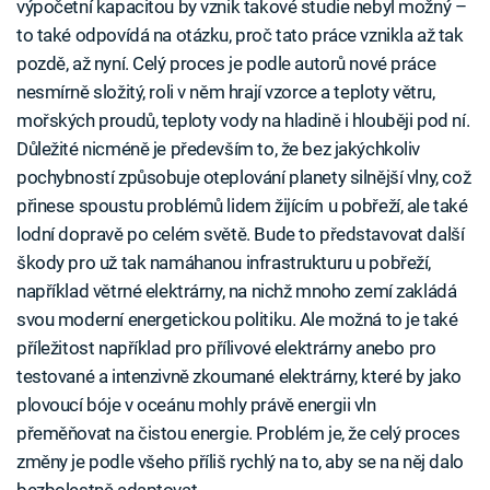
výpočetní kapacitou by vznik takové studie nebyl možný –
to také odpovídá na otázku, proč tato práce vznikla až tak
pozdě, až nyní. Celý proces je podle autorů nové práce
nesmírně složitý, roli v něm hrají vzorce a teploty větru,
mořských proudů, teploty vody na hladině i hlouběji pod ní.
Důležité nicméně je především to, že bez jakýchkoliv
pochybností způsobuje oteplování planety silnější vlny, což
přinese spoustu problémů lidem žijícím u pobřeží, ale také
lodní dopravě po celém světě. Bude to představovat další
škody pro už tak namáhanou infrastrukturu u pobřeží,
například větrné elektrárny, na nichž mnoho zemí zakládá
svou moderní energetickou politiku. Ale možná to je také
příležitost například pro přílivové elektrárny anebo pro
testované a intenzivně zkoumané elektrárny, které by jako
plovoucí bóje v oceánu mohly právě energii vln
přeměňovat na čistou energie. Problém je, že celý proces
změny je podle všeho příliš rychlý na to, aby se na něj dalo